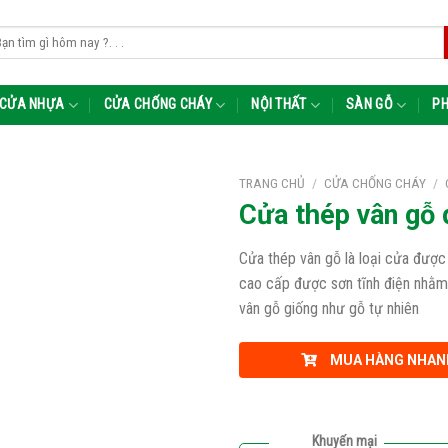
m
m:
CỬA NHỰA
CỬA CHỐNG CHÁY
NỘI THẤT
SÀN GỖ
PH
TRANG CHỦ
/
CỬA CHỐNG CHÁY
/
Cửa thép vân g
Cửa thép vân gỗ là loại cửa đượ
cao cấp được sơn tĩnh điện nhằm
vân gỗ giống như gỗ tự nhiên
MUA HÀNG NHAN
Khuyến mại