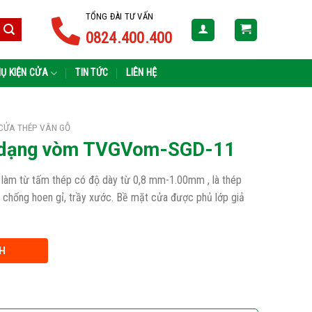
TỔNG ĐÀI TƯ VẤN
0824.400.400
Ụ KIỆN CỬA
TIN TỨC
LIÊN HỆ
CỬA THÉP VÂN GỖ
ỗ dạng vòm TVGVom-SGD-11
c làm từ tấm thép có độ dày từ 0,8 mm-1.00mm , là thép
 chống hoen gỉ, trầy xước. Bề mặt cửa được phủ lớp giả
H