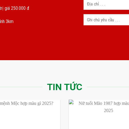
rị giá 250.000 đ
kính 3km
TIN TỨC