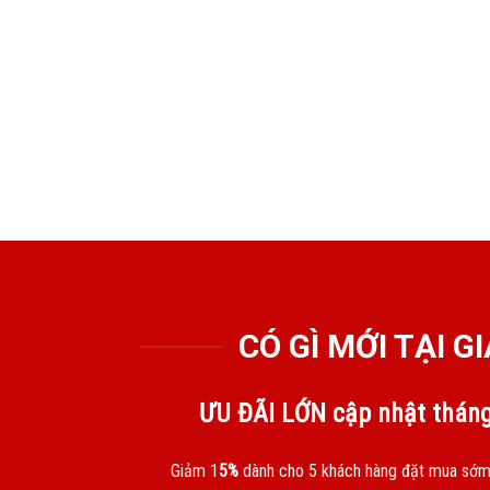
CÓ GÌ MỚI TẠI 
ƯU ĐÃI LỚN cập nhật thán
Giảm 1
5%
dành cho 5 khách hàng đặt mua sớm