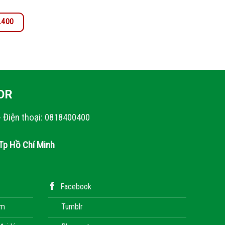
0.400
OR
- Điện thoại: 0818400400
Tp Hồ Chí Minh
Facebook
àm
Tumblr