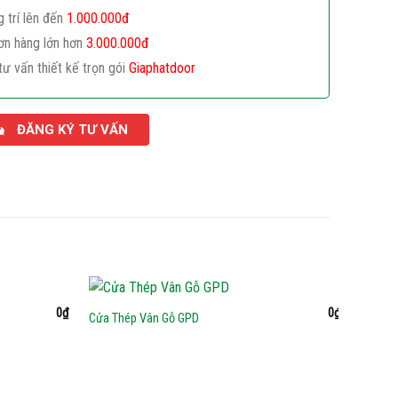
g trí lên đến
1.000.000đ
ơn hàng lớn hơn
3.000.000đ
tư vấn thiết kế trọn gói
Giaphatdoor
ĐĂNG KÝ TƯ VẤN
0
₫
0
₫
Cửa Thép Vân Gỗ GPD