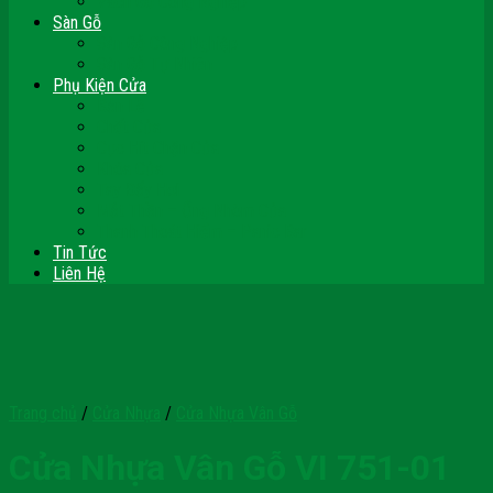
Vách Gỗ Công Nghiệp
Sàn Gỗ
Sàn Gỗ Công Nghiệp
Sàn Gỗ Tự Nhiên
Phụ Kiện Cửa
Bản Lề
Chốt Cửa
Cục Hít Chặn Cửa
Khóa Cửa
Tay Đẩy Hơi
Mắt Thần – Ống Nhòm Cửa
Thanh Thoát Hiểm – Panic Bar
Tin Tức
Liên Hệ
Trang chủ
/
Cửa Nhựa
/
Cửa Nhựa Vân Gỗ
Cửa Nhựa Vân Gỗ VI 751-01