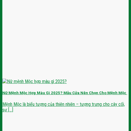
Nữ Mệnh Mộc Hợp Màu Gì 2025? Mẫu Cửa Nên Chọn Cho Mệnh Mộc
Mệnh Mộc là biểu tượng của thiên nhiên – tượng trưng cho cây cối,
sự [...]