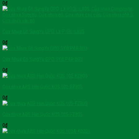
0
₫
Cửa Nhựa Gỗ SungYu GPD LX.P1GL-LX05
0
₫
Cửa Nhựa Gỗ SungYu GPD SYB.P4R-B03
0
₫
Cửa nhựa ABS Hàn Quốc KOS.102-FZ805
0
₫
Cửa nhựa ABS Hàn Quốc KOS.105-FZ805
0
₫