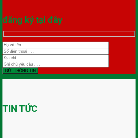
đăng ký tại đây
TIN TỨC