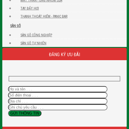
MẮT THẦN - ỐNG NHÒM CỬA
TAY ĐẨY HƠI
THANH THOÁT HIỂM - PANIC BAR
SÀN GỖ
SÀN GỖ CÔNG NGHIỆP
SÀN GỖ TỰ NHIÊN
ĐĂNG KÝ ƯU ĐÃI