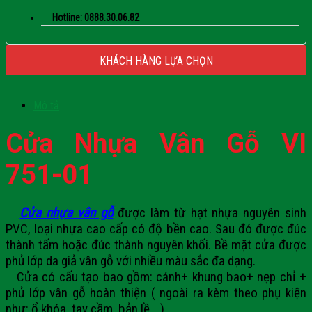
Hotline: 0888.30.06.82
KHÁCH HÀNG LỰA CHỌN
Mô tả
Cửa Nhựa Vân Gỗ VI
751-01
Cửa nhựa vân gỗ
được làm từ hạt nhựa nguyên sinh
PVC, loại nhựa cao cấp có độ bền cao. Sau đó được đúc
thành tấm hoặc đúc thành nguyên khối. Bề mặt cửa được
phủ lớp da giả vân gỗ với nhiều màu sắc đa dạng.
Cửa có cấu tạo bao gồm: cánh+ khung bao+ nẹp chỉ +
phủ lớp vân gỗ hoàn thiện ( ngoài ra kèm theo phụ kiện
như: ổ khóa, tay cầm, bản lề …)