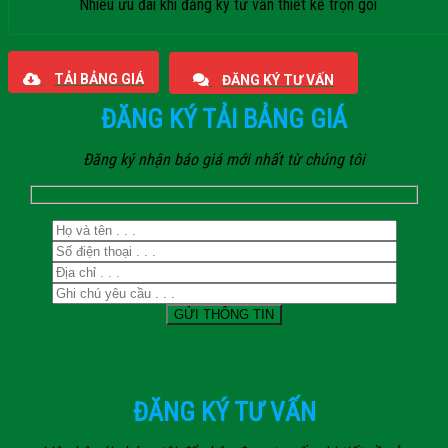
Nhiều ưu đãi khi đăng ký tư vấn thiết kế trọn gói
Giaphatdoor
TẢI BẢNG GIÁ
ĐĂNG KÝ TƯ VẤN
ĐĂNG KÝ TẢI BẢNG GIÁ
Đăng ký nhận báo giá mới nhất từ chúng tôi
ĐĂNG KÝ TƯ VẤN