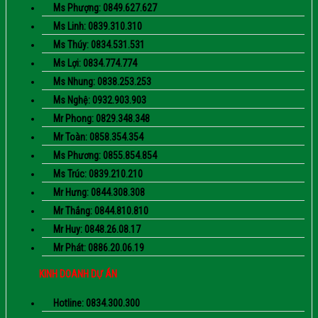
Ms Phượng: 0849.627.627
Ms Linh: 0839.310.310
Ms Thúy: 0834.531.531
Ms Lợi: 0834.774.774
Ms Nhung: 0838.253.253
Ms Nghệ: 0932.903.903
Mr Phong: 0829.348.348
Mr Toàn: 0858.354.354
Ms Phương: 0855.854.854
Ms Trúc: 0839.210.210
Mr Hưng: 0844.308.308
Mr Thắng: 0844.810.810
Mr Huy: 0848.26.08.17
Mr Phát: 0886.20.06.19
KINH DOANH DỰ ÁN
Hotline: 0834.300.300