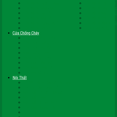
Cửa Nhựa Ghép Thanh
Cửa Nhựa Lõi Thép
Cửa Nhựa Malaysia
Cửa Nhựa Hàn Quốc
Cửa Nhựa Giả Gỗ
Cửa Nhựa Sài Gòn 
Cửa Nhựa Vân Gỗ
Cửa Nhựa PVC
Cửa Nhựa Phòng Ngủ
Cửa Nhựa Nhà Vệ S
Cửa Nhựa Giá Rẻ
CỬA VÒM NHỰA
Cửa Chống Cháy
Cửa Gỗ Chống Cháy
Cửa Thép Chống Cháy
Cửa Thép Vân Gỗ
Kính Chống Cháy
Vách Chống Cháy
Cửa thép Hàn Quốc
Cửa Nhôm Vân Gỗ
Cửa Vân Gỗ 5D
Nội Thất
Tủ Bếp Nhựa Giả Gỗ Đài Loan
Tay Vịn Cầu Thang Gỗ
Nội Thất Tủ Gỗ – Kệ Gỗ
Nội Thất Trang Trí
Nội Thất Giường Ngủ
Cửa Kính Phòng Tắm
Ốp Tường Gỗ Công Nghiệp