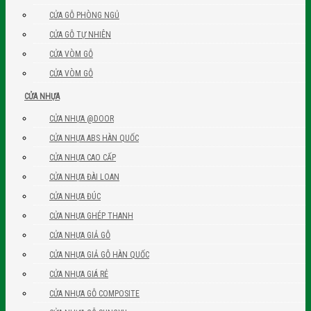
CỬA GỖ PHÒNG NGỦ
CỬA GỖ TỰ NHIÊN
CỬA VÒM GỖ
CỬA VÒM GỖ
CỬA NHỰA
CỬA NHỰA @DOOR
CỬA NHỰA ABS HÀN QUỐC
CỬA NHỰA CAO CẤP
CỬA NHỰA ĐÀI LOAN
CỬA NHỰA ĐÚC
CỬA NHỰA GHÉP THANH
CỬA NHỰA GIẢ GỖ
CỬA NHỰA GIẢ GỖ HÀN QUỐC
CỬA NHỰA GIÁ RẺ
CỬA NHỰA GỖ COMPOSITE