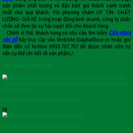
sản phẩm chất lượng và đặc biệt giá thành cạnh tranh
nhất cho quý khách. Với phương châm UY TÍN- CHẤT
LƯỢNG- GIÁ RẺ trong hoạt động kinh doanh, công ty chắc
chắn sẽ đem lại sự hài tuyệt đối cho khách hàng.
Chính vì thế, khách hàng có nhu cầu tìm kiếm
Cửa nhựa
vân gỗ
hãy truy cập vào
Website GiaphatDoor.vn
hoặc gọi
điện đến số
hotline 0933.707.707
để được nhân viên tư
vấn cụ thể chi tiết về sản phẩm./.
Sản phẩm tương tự
Cửa Nhựa Gỗ SungYu GPD SYB.P2R-B06
0
₫
Cửa nhựa ABS Hàn Quốc KOS.102-K1129