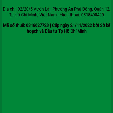
Địa chỉ: 92/20/5 Vườn Lài, Phường An Phú Đông, Quận 12,
Tp Hồ Chí Minh, Việt Nam - Điện thoại: 0818400400
Mã số thuế: 0316627728 | Cấp ngày 21/11/2022 bởi Sở kế
hoạch và Đầu tư Tp Hồ Chí Minh
Chính sách kiểm hàng
Chính sách đổi
Chính sách bảo hành sản phẩm
Chính sách thanh toán
Chính sách bảo mật thông tin
Chính sách vận chuyển & giao nhận
Chính sách điều kiện giao dịch
Thông tin về hàng hóa
Hướng dẫn mua hàng online
Chính sách tuyển dụng việc làm
Chính sách dành cho đối tác/ đại lý
Facebook
Tumblr