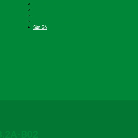
Nội Thất Giường Ngủ
Door
Cửa Kính Phòng Tắm
Ốp Tường Gỗ Công Nghiệp
inh
Vách Gỗ Công Nghiệp
Sàn Gỗ
B.2A-B02