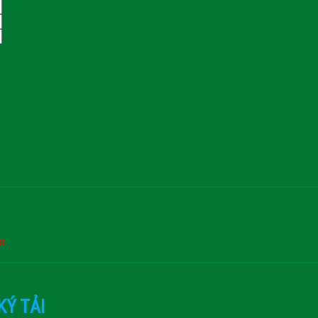
or
KÝ TẢI