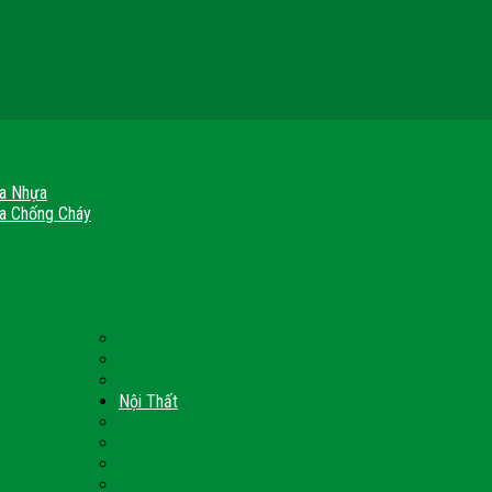
a Nhựa
a Chống Cháy
a Gỗ Chống Cháy
a Thép Chống Cháy
a Thép Vân Gỗ
nh Chống Cháy
ch Chống Cháy
Cửa thép Hàn Quốc
h Sạn
Cửa Nhôm Vân Gỗ
Cửa Vân Gỗ 5D
Nội Thất
 Quốc
Tủ Bếp Nhựa Giả Gỗ Đài Loan
Tay Vịn Cầu Thang Gỗ
u
Nội Thất Tủ Gỗ – Kệ Gỗ
Nội Thất Trang Trí