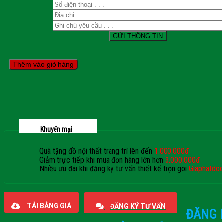
Thêm vào giỏ hàng
Khuyến mại
Quà tặng đồ nội thất trang trí lên đến
1.000.000đ
Giảm trực tiếp khi mua đơn hàng lớn hơn
3.000.000đ
Nhiều ưu đãi khi đăng ký tư vấn thiết kế trọn gói
Giaphatdo
TẢI BẢNG GIÁ
ĐĂNG KÝ TƯ VẤN
ĐĂNG 