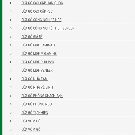
CỬA GỖ CAO CẤP HÀN QUỐC
CỬA GỖ CAO CẤP PVC
CỬA GỖ CÔNG NGHIỆP HDF
CỬA GỖ CÔNG NGHIỆP HDF VENEER
CỬA GỖ GIÁ RẺ
CỬA GỖ MDF LAMINATE
CỬA GỖ MDF MELAMINE
CỬA GỖ MDF PHỦ PVC
CỬA GỖ MDF VENEER
CỬA GỖ NHÀ TẮM
CỬA GỖ NHÀ VỆ SINH
CỬA GỖ PHÒNG KHÁCH SẠN
CỬA GỖ PHÒNG NGỦ
CỬA GỖ TỰ NHIÊN
CỬA VÒM GỖ
CỬA VÒM GỖ