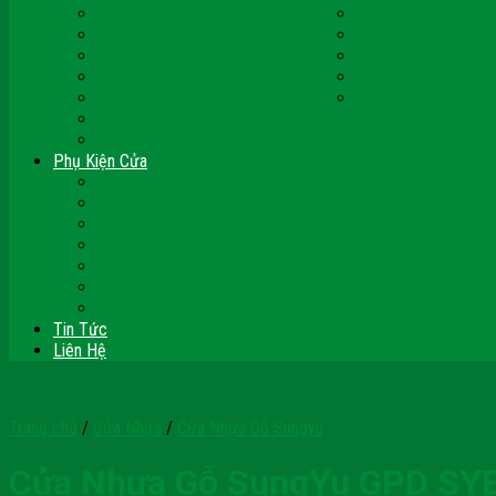
Cửa Nhựa Malaysia
Cửa Nhựa Hàn Quốc
Cửa Nhựa Giả Gỗ
Cửa Nhựa Sài Gòn 
Cửa Nhựa Vân Gỗ
Cửa Nhựa PVC
Cửa Nhựa Phòng Ngủ
Cửa Nhựa Nhà Vệ S
Cửa Nhựa Giá Rẻ
CỬA VÒM NHỰA
Sàn Gỗ Công Nghiệp
Sàn Gỗ Tự Nhiên
Phụ Kiện Cửa
Bản Lề
Chốt Cửa
Cục Hít Chặn Cửa
Khóa Cửa
Tay Đẩy Hơi
Mắt Thần – Ống Nhòm Cửa
Thanh Thoát Hiểm – Panic Bar
Tin Tức
Liên Hệ
Trang chủ
/
Cửa Nhựa
/
Cửa Nhựa Gỗ Sungyu
Cửa Nhựa Gỗ SungYu GPD SY