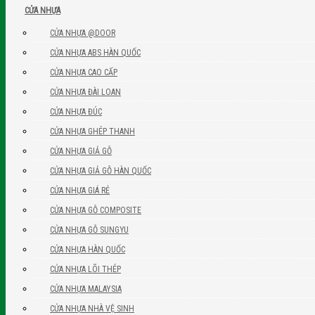
CỬA NHỰA
CỬA NHỰA @DOOR
CỬA NHỰA ABS HÀN QUỐC
CỬA NHỰA CAO CẤP
CỬA NHỰA ĐÀI LOAN
CỬA NHỰA ĐÚC
CỬA NHỰA GHÉP THANH
CỬA NHỰA GIẢ GỖ
CỬA NHỰA GIẢ GỖ HÀN QUỐC
CỬA NHỰA GIÁ RẺ
CỬA NHỰA GỖ COMPOSITE
CỬA NHỰA GỖ SUNGYU
CỬA NHỰA HÀN QUỐC
CỬA NHỰA LÕI THÉP
CỬA NHỰA MALAYSIA
CỬA NHỰA NHÀ VỆ SINH