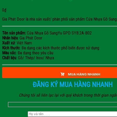
0
₫
Gia Phát Door là nhà sản xuất/ phân phối sản phẩm Cửa Nhựa Gỗ SungYu
Tên sản phẩm:
Cửa Nhựa Gỗ SungYu GPD SYB.2A-B02
Nhãn hiệu
: Gia Phát Door
Xuất xứ
: Việt Nam
Kích thước
: Đa dạng các kích thước phổ biến được sử dụng
Màu sắc
: Đa dạng theo yêu cầu
Chất liệu
: Gỗ/ Thép/ Inox/ Nhựa
MUA HÀNG NHANH
ĐĂNG KÝ MUA HÀNG NHANH
Chúng tôi sẽ liên lạc lại với quý khách trong thời gian ngắ