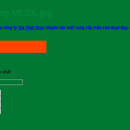
png MLSA.jpg
ại công ty
Gia Phát Door
chuyên sản xuất cung cấp mẫu cửa nhựa đẹp, chấ
n nhất