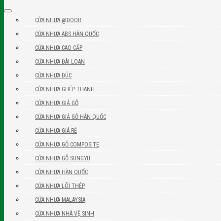
CỬA NHỰA @DOOR
CỬA NHỰA ABS HÀN QUỐC
CỬA NHỰA CAO CẤP
CỬA NHỰA ĐÀI LOAN
CỬA NHỰA ĐÚC
CỬA NHỰA GHÉP THANH
CỬA NHỰA GIẢ GỖ
CỬA NHỰA GIẢ GỖ HÀN QUỐC
CỬA NHỰA GIÁ RẺ
CỬA NHỰA GỖ COMPOSITE
CỬA NHỰA GỖ SUNGYU
CỬA NHỰA HÀN QUỐC
CỬA NHỰA LÕI THÉP
CỬA NHỰA MALAYSIA
CỬA NHỰA NHÀ VỆ SINH