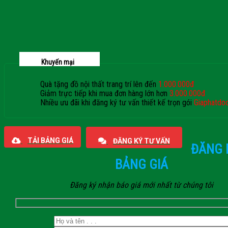
Khuyến mại
Quà tặng đồ nội thất trang trí lên đến
1.000.000đ
Giảm trực tiếp khi mua đơn hàng lớn hơn
3.000.000đ
Nhiều ưu đãi khi đăng ký tư vấn thiết kế trọn gói
Giaphatdo
TẢI BẢNG GIÁ
ĐĂNG KÝ TƯ VẤN
ĐĂNG 
BẢNG GIÁ
Đăng ký nhận báo giá mới nhất từ chúng tôi