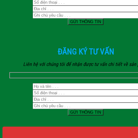
ĐĂNG KÝ TƯ VẤN
Liên hệ với chúng tôi để nhận được tư vấn chi tiết về sả