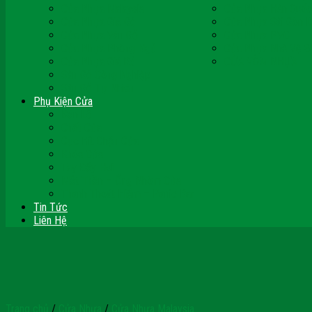
Cửa Nhựa Malaysia
Cửa Nhựa Hàn Quốc
Cửa Nhựa Giả Gỗ
Cửa Nhựa Sài Gòn 
Cửa Nhựa Vân Gỗ
Cửa Nhựa PVC
Cửa Nhựa Phòng Ngủ
Cửa Nhựa Nhà Vệ S
Cửa Nhựa Giá Rẻ
CỬA VÒM NHỰA
Sàn Gỗ Công Nghiệp
Sàn Gỗ Tự Nhiên
Phụ Kiện Cửa
Bản Lề
Chốt Cửa
Cục Hít Chặn Cửa
Khóa Cửa
Tay Đẩy Hơi
Mắt Thần – Ống Nhòm Cửa
Thanh Thoát Hiểm – Panic Bar
Tin Tức
Liên Hệ
Trang chủ
/
Cửa Nhựa
/
Cửa Nhựa Malaysia