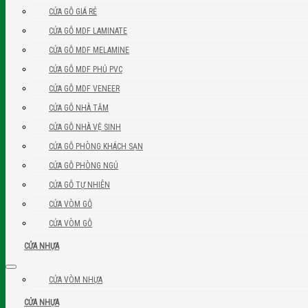
CỬA GỖ GIÁ RẺ
CỬA GỖ MDF LAMINATE
CỬA GỖ MDF MELAMINE
CỬA GỖ MDF PHỦ PVC
CỬA GỖ MDF VENEER
CỬA GỖ NHÀ TẮM
CỬA GỖ NHÀ VỆ SINH
CỬA GỖ PHÒNG KHÁCH SẠN
CỬA GỖ PHÒNG NGỦ
CỬA GỖ TỰ NHIÊN
CỬA VÒM GỖ
CỬA VÒM GỖ
CỬA NHỰA
CỬA VÒM NHỰA
CỬA NHỰA