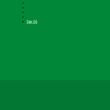
Nội Thất Giường Ngủ
Door
Cửa Kính Phòng Tắm
Ốp Tường Gỗ Công Nghiệp
inh
Vách Gỗ Công Nghiệp
Sàn Gỗ