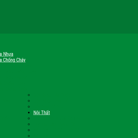
a Nhựa
a Chống Cháy
a Gỗ Chống Cháy
a Thép Chống Cháy
a Thép Vân Gỗ
nh Chống Cháy
ch Chống Cháy
Cửa thép Hàn Quốc
h Sạn
Cửa Nhôm Vân Gỗ
Cửa Vân Gỗ 5D
Nội Thất
 Quốc
Tủ Bếp Nhựa Giả Gỗ Đài Loan
Tay Vịn Cầu Thang Gỗ
u
Nội Thất Tủ Gỗ – Kệ Gỗ
Nội Thất Trang Trí