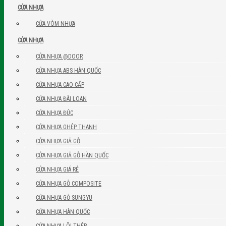
CỬA NHỰA
CỬA VÒM NHỰA
CỬA NHỰA
CỬA NHỰA @DOOR
CỬA NHỰA ABS HÀN QUỐC
CỬA NHỰA CAO CẤP
CỬA NHỰA ĐÀI LOAN
CỬA NHỰA ĐÚC
CỬA NHỰA GHÉP THANH
CỬA NHỰA GIẢ GỖ
CỬA NHỰA GIẢ GỖ HÀN QUỐC
CỬA NHỰA GIÁ RẺ
CỬA NHỰA GỖ COMPOSITE
CỬA NHỰA GỖ SUNGYU
CỬA NHỰA HÀN QUỐC
CỬA NHỰA LÕI THÉP