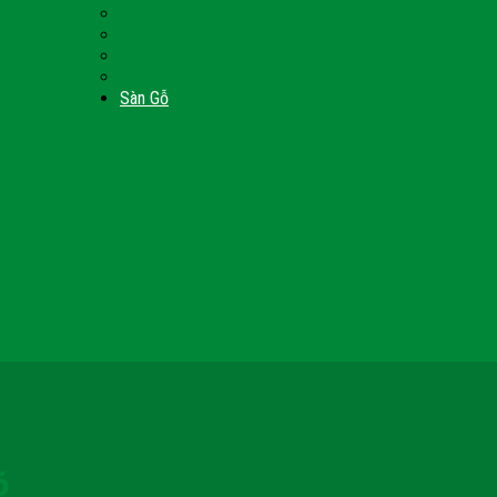
Nội Thất Giường Ngủ
Door
Cửa Kính Phòng Tắm
Ốp Tường Gỗ Công Nghiệp
inh
Vách Gỗ Công Nghiệp
Sàn Gỗ
6