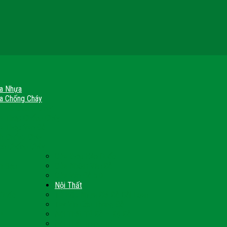
a Nhựa
a Chống Cháy
a Gỗ Chống Cháy
a Thép Chống Cháy
a Thép Vân Gỗ
nh Chống Cháy
ch Chống Cháy
Cửa thép Hàn Quốc
h Sạn
Cửa Nhôm Vân Gỗ
Cửa Vân Gỗ 5D
Nội Thất
 Quốc
Tủ Bếp Nhựa Giả Gỗ Đài Loan
Tay Vịn Cầu Thang Gỗ
u
Nội Thất Tủ Gỗ – Kệ Gỗ
Nội Thất Trang Trí