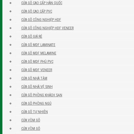
CỬA GỖ CAO CẤP HÀN QUỐC
CỬA GỖ CAO CẤP PVC
CỬA GỖ CÔNG NGHIỆP HDF
CỬA GỖ CÔNG NGHIỆP HDF VENEER
CỬA GỖ GIÁ RẺ
CỬA GỖ MDF LAMINATE
CỬA GỖ MDF MELAMINE
CỬA GỖ MDF PHỦ PVC
CỬA GỖ MDF VENEER
CỬA GỖ NHÀ TẮM
CỬA GỖ NHÀ VỆ SINH
CỬA GỖ PHÒNG KHÁCH SẠN
CỬA GỖ PHÒNG NGỦ
CỬA GỖ TỰ NHIÊN
CỬA VÒM GỖ
CỬA VÒM GỖ