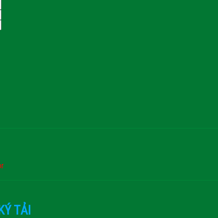
or
KÝ TẢI