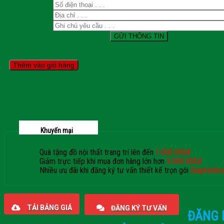
Thêm vào giỏ hàng
Khuyến mại
Quà tặng đồ nội thất trang trí lên đến
1.000.000đ
Giảm trực tiếp khi mua đơn hàng lớn hơn
3.000.000đ
Nhiều ưu đãi khi đăng ký tư vấn thiết kế trọn gói
Giaphatdo
TẢI BẢNG GIÁ
ĐĂNG KÝ TƯ VẤN
ĐĂNG 