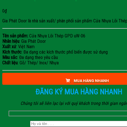
0
₫
Gia Phát Door là nhà sản xuất/ phân phối sản phẩm Cửa Nhựa Lõi Thép G
Tên sản phẩm:
Cửa Nhựa Lõi Thép GPD uW-06
Nhãn hiệu
: Gia Phát Door
Xuất xứ
: Việt Nam
Kích thước
: Đa dạng các kích thước phổ biến được sử dụng
Màu sắc
: Đa dạng theo yêu cầu
Chất liệu
: Gỗ/ Thép/ Inox/ Nhựa
MUA HÀNG NHANH
ĐĂNG KÝ MUA HÀNG NHANH
Chúng tôi sẽ liên lạc lại với quý khách trong thời gian ngắ