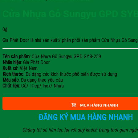
Cửa Nhựa Gỗ Sungyu GPD SY
0
₫
Gia Phát Door là nhà sản xuất/ phân phối sản phẩm Cửa Nhựa Gỗ Sungyu
Tên sản phẩm:
Cửa Nhựa Gỗ Sungyu GPD SYB-259
Nhãn hiệu
: Gia Phát Door
Xuất xứ
: Việt Nam
Kích thước
: Đa dạng các kích thước phổ biến được sử dụng
Màu sắc
: Đa dạng theo yêu cầu
Chất liệu
: Gỗ/ Thép/ Inox/ Nhựa
MUA HÀNG NHANH
ĐĂNG KÝ MUA HÀNG NHANH
Chúng tôi sẽ liên lạc lại với quý khách trong thời gian ngắ