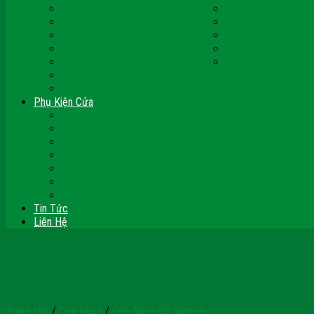
Cửa Nhựa Malaysia
Cửa Nhựa Hàn Quốc
Cửa Nhựa Giả Gỗ
Cửa Nhựa Sài Gòn 
Cửa Nhựa Vân Gỗ
Cửa Nhựa PVC
Cửa Nhựa Phòng Ngủ
Cửa Nhựa Nhà Vệ S
Cửa Nhựa Giá Rẻ
CỬA VÒM NHỰA
Sàn Gỗ Công Nghiệp
Sàn Gỗ Tự Nhiên
Phụ Kiện Cửa
Bản Lề
Chốt Cửa
Cục Hít Chặn Cửa
Khóa Cửa
Tay Đẩy Hơi
Mắt Thần – Ống Nhòm Cửa
Thanh Thoát Hiểm – Panic Bar
Tin Tức
Liên Hệ
Trang chủ
/
Cửa Nhựa
/
Cửa Nhựa Gỗ Sungyu