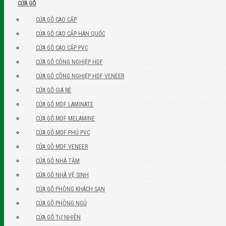
CỬA GỖ
CỬA GỖ CAO CẤP
CỬA GỖ CAO CẤP HÀN QUỐC
CỬA GỖ CAO CẤP PVC
CỬA GỖ CÔNG NGHIỆP HDF
CỬA GỖ CÔNG NGHIỆP HDF VENEER
CỬA GỖ GIÁ RẺ
CỬA GỖ MDF LAMINATE
CỬA GỖ MDF MELAMINE
CỬA GỖ MDF PHỦ PVC
CỬA GỖ MDF VENEER
CỬA GỖ NHÀ TẮM
CỬA GỖ NHÀ VỆ SINH
CỬA GỖ PHÒNG KHÁCH SẠN
CỬA GỖ PHÒNG NGỦ
CỬA GỖ TỰ NHIÊN