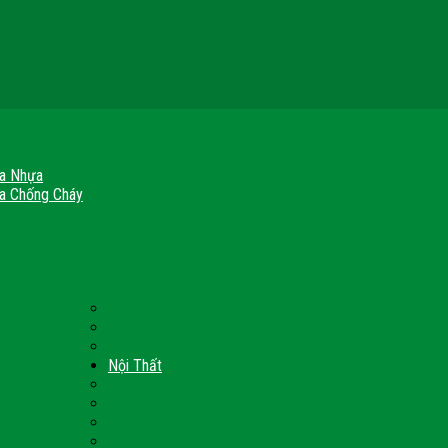
a Nhựa
a Chống Cháy
a Gỗ Chống Cháy
a Thép Chống Cháy
a Thép Vân Gỗ
nh Chống Cháy
ch Chống Cháy
Cửa thép Hàn Quốc
h Sạn
Cửa Nhôm Vân Gỗ
Cửa Vân Gỗ 5D
Nội Thất
 Quốc
Tủ Bếp Nhựa Giả Gỗ Đài Loan
Tay Vịn Cầu Thang Gỗ
u
Nội Thất Tủ Gỗ – Kệ Gỗ
Nội Thất Trang Trí