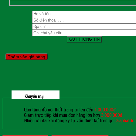
Thêm vào giỏ hàng
Khuyến mại
Quà tặng đồ nội thất trang trí lên đến
1.000.000đ
Giảm trực tiếp khi mua đơn hàng lớn hơn
3.000.000đ
Nhiều ưu đãi khi đăng ký tư vấn thiết kế trọn gói
Giaphatdo