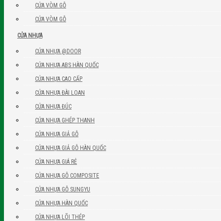
CỬA VÒM GỖ
CỬA VÒM GỖ
CỬA NHỰA
CỬA NHỰA @DOOR
CỬA NHỰA ABS HÀN QUỐC
CỬA NHỰA CAO CẤP
CỬA NHỰA ĐÀI LOAN
CỬA NHỰA ĐÚC
CỬA NHỰA GHÉP THANH
CỬA NHỰA GIẢ GỖ
CỬA NHỰA GIẢ GỖ HÀN QUỐC
CỬA NHỰA GIÁ RẺ
CỬA NHỰA GỖ COMPOSITE
CỬA NHỰA GỖ SUNGYU
CỬA NHỰA HÀN QUỐC
CỬA NHỰA LÕI THÉP