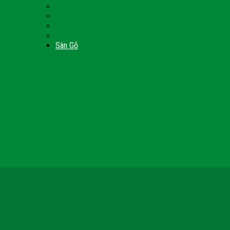
Nội Thất Giường Ngủ
Door
Cửa Kính Phòng Tắm
Ốp Tường Gỗ Công Nghiệp
inh
Vách Gỗ Công Nghiệp
Sàn Gỗ