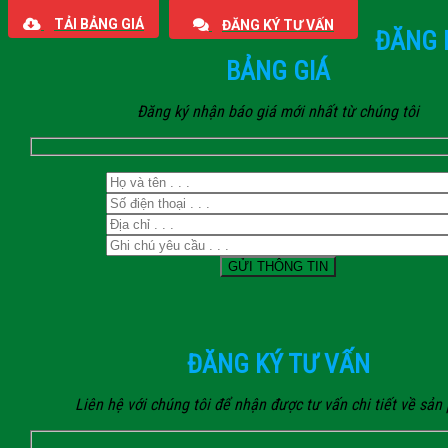
TẢI BẢNG GIÁ
ĐĂNG KÝ TƯ VẤN
ĐĂNG 
BẢNG GIÁ
Đăng ký nhận báo giá mới nhất từ chúng tôi
ĐĂNG KÝ TƯ VẤN
Liên hệ với chúng tôi để nhận được tư vấn chi tiết về sả