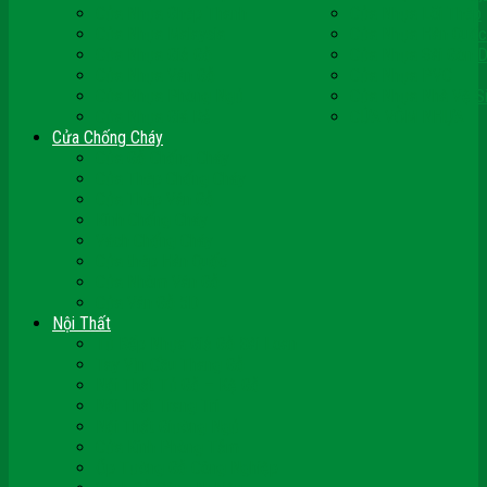
Cửa Nhựa Ghép Thanh
Cửa Nhựa Lõi Thép
Cửa Nhựa Malaysia
Cửa Nhựa Hàn Quốc
Cửa Nhựa Giả Gỗ
Cửa Nhựa Sài Gòn 
Cửa Nhựa Vân Gỗ
Cửa Nhựa PVC
Cửa Nhựa Phòng Ngủ
Cửa Nhựa Nhà Vệ S
Cửa Nhựa Giá Rẻ
CỬA VÒM NHỰA
Cửa Chống Cháy
Cửa Gỗ Chống Cháy
Cửa Thép Chống Cháy
Cửa Thép Vân Gỗ
Kính Chống Cháy
Vách Chống Cháy
Cửa thép Hàn Quốc
Cửa Nhôm Vân Gỗ
Cửa Vân Gỗ 5D
Nội Thất
Tủ Bếp Nhựa Giả Gỗ Đài Loan
Tay Vịn Cầu Thang Gỗ
Nội Thất Tủ Gỗ – Kệ Gỗ
Nội Thất Trang Trí
Nội Thất Giường Ngủ
Cửa Kính Phòng Tắm
Ốp Tường Gỗ Công Nghiệp