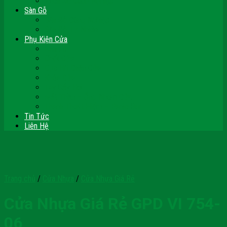
Vách Gỗ Công Nghiệp
Sàn Gỗ
Sàn Gỗ Công Nghiệp
Sàn Gỗ Tự Nhiên
Phụ Kiện Cửa
Bản Lề
Chốt Cửa
Cục Hít Chặn Cửa
Khóa Cửa
Tay Đẩy Hơi
Mắt Thần – Ống Nhòm Cửa
Thanh Thoát Hiểm – Panic Bar
Tin Tức
Liên Hệ
Trang chủ
/
Cửa Nhựa
/
Cửa Nhựa Giá Rẻ
Cửa Nhựa Giá Rẻ GPD VI 754-
06