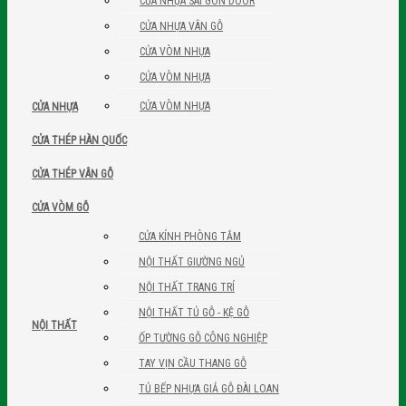
CỬA NHỰA SÀI GÒN DOOR
CỬA NHỰA VÂN GỖ
CỬA VÒM NHỰA
CỬA VÒM NHỰA
CỬA VÒM NHỰA
CỬA NHỰA
CỬA THÉP HÀN QUỐC
CỬA THÉP VÂN GỖ
CỬA VÒM GỖ
CỬA KÍNH PHÒNG TẮM
NỘI THẤT GIƯỜNG NGỦ
NỘI THẤT TRANG TRÍ
NỘI THẤT TỦ GỖ - KỆ GỖ
NỘI THẤT
ỐP TƯỜNG GỖ CÔNG NGHIỆP
TAY VỊN CẦU THANG GỖ
TỦ BẾP NHỰA GIẢ GỖ ĐÀI LOAN