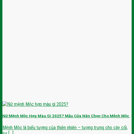
Nữ Mệnh Mộc Hợp Màu Gì 2025? Mẫu Cửa Nên Chọn Cho Mệnh Mộc
Mệnh Mộc là biểu tượng của thiên nhiên – tượng trưng cho cây cối,
sự [...]