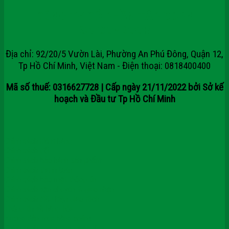
CÔNG TY CỔ PHẦN TẬP ĐOÀN
SAIGONDOOR
Địa chỉ: 92/20/5 Vườn Lài, Phường An Phú Đông, Quận 12,
Tp Hồ Chí Minh, Việt Nam - Điện thoại: 0818400400
Mã số thuế: 0316627728 | Cấp ngày 21/11/2022 bởi Sở kế
hoạch và Đầu tư Tp Hồ Chí Minh
Chính sách kiểm hàng
Chính sách đổi
Chính sách bảo hành sản phẩm
Chính sách thanh toán
Chính sách bảo mật thông tin
Chính sách vận chuyển & giao nhận
Chính sách điều kiện giao dịch
Thông tin về hàng hóa
Hướng dẫn mua hàng online
Chính sách tuyển dụng việc làm