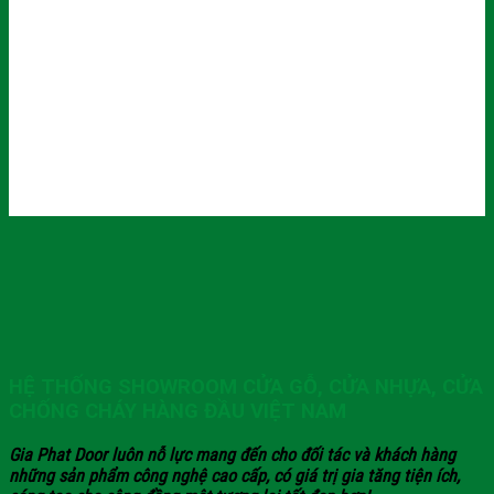
HỆ THỐNG SHOWROOM CỬA GỖ, CỬA NHỰA, CỬA
CHỐNG CHÁY HÀNG ĐẦU VIỆT NAM
Gia Phat Door luôn nỗ lực mang đến cho đối tác và khách hàng
những sản phẩm công nghệ cao cấp, có giá trị gia tăng tiện ích,