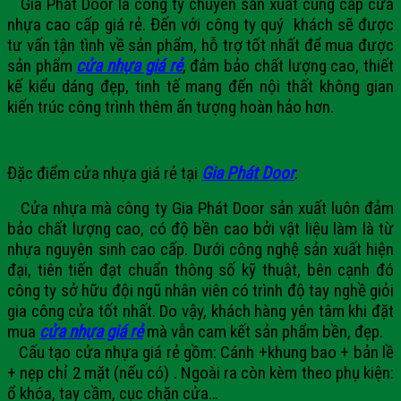
Gia Phát Door
là công ty chuyên sản xuất cung cấp cửa
nhựa cao cấp giá rẻ. Đến với công ty quý khách sẽ được
tư vấn tận tình về sản phẩm, hỗ trợ tốt nhất để mua được
sản phẩm
cửa nhựa giá rẻ
, đảm bảo chất lượng cao, thiết
kế kiểu dáng đẹp, tinh tế mang đến nội thất không gian
kiến trúc công trình thêm ấn tượng hoàn hảo hơn.
Đặc điểm cửa nhựa giá rẻ tại
Gia Phát Door
:
Cửa nhựa
mà công ty
Gia Phát Door
sản xuất luôn đảm
bảo chất lượng cao, có độ bền cao bởi vật liệu làm là từ
nhựa nguyên sinh cao cấp. Dưới công nghệ sản xuất hiện
đại, tiên tiến đạt chuẩn thông số kỹ thuật, bên cạnh đó
công ty sở hữu đội ngũ nhân viên có trình độ tay nghề giỏi
gia công cửa tốt nhất. Do vậy, khách hàng yên tâm khi đặt
mua
cửa nhựa giá rẻ
mà vẫn cam kết sản phẩm bền, đẹp.
Cấu tạo cửa nhựa giá rẻ gồm: Cánh +khung bao + bản lề
+ nẹp chỉ 2 mặt (nếu có) . Ngoài ra còn kèm theo phụ kiện:
ổ khóa, tay cầm, cục chặn cửa…