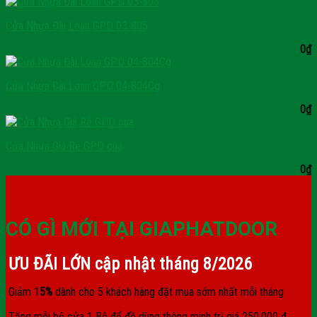
Cửa Nhựa Đài Loan GPD 03-805
0
₫
Cửa Nhựa Đài Loan GPD 04-804Cg
0
₫
Cửa Nhựa Giá Rẻ GPD cua
0
₫
CÓ GÌ MỚI TẠI GIAPHATDOOR
ƯU ĐÃI LỚN cập nhật tháng
8/2026
Giảm 1
5%
dành cho 5 khách hàng đặt mua sớm nhất mỗi tháng
Tặng mỗi bộ cửa 1 Bộ để đồ dùng thông minh trị giá 250.000 đ