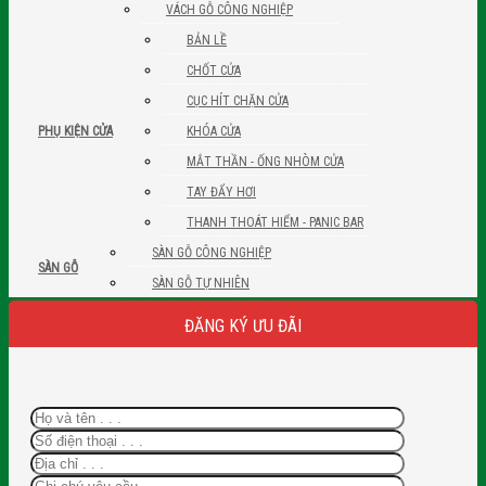
VÁCH GỖ CÔNG NGHIỆP
BẢN LỀ
CHỐT CỬA
CỤC HÍT CHẶN CỬA
KHÓA CỬA
PHỤ KIỆN CỬA
MẮT THẦN - ỐNG NHÒM CỬA
TAY ĐẨY HƠI
THANH THOÁT HIỂM - PANIC BAR
SÀN GỖ CÔNG NGHIỆP
SÀN GỖ
SÀN GỖ TỰ NHIÊN
ĐĂNG KÝ ƯU ĐÃI