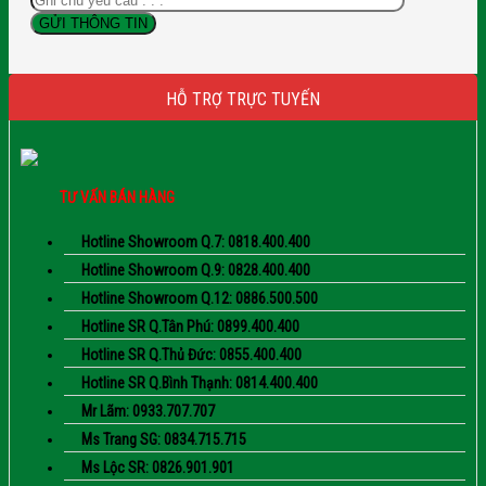
HỖ TRỢ TRỰC TUYẾN
TƯ VẤN BÁN HÀNG
Hotline Showroom Q.7: 0818.400.400
Hotline Showroom Q.9: 0828.400.400
Hotline Showroom Q.12: 0886.500.500
Hotline SR Q.Tân Phú: 0899.400.400
Hotline SR Q.Thủ Đức: 0855.400.400
Hotline SR Q.Bình Thạnh: 0814.400.400
Mr Lãm: 0933.707.707
Ms Trang SG: 0834.715.715
Ms Lộc SR: 0826.901.901