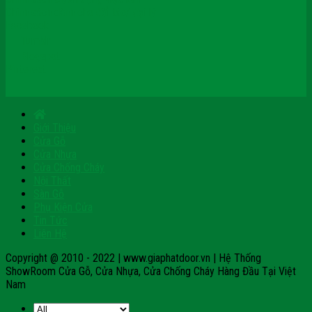
Chính sách dành cho đối tác/ đại lý
Facebook
Tumblr
Blogspot
Pinterest
Giới Thiệu
Cửa Gỗ
Cửa Nhựa
Cửa Chống Cháy
Nội Thất
Sàn Gỗ
Phụ Kiện Cửa
Tin Tức
Liên Hệ
Copyright @ 2010 - 2022 | www.giaphatdoor.vn | Hệ Thống
ShowRoom Cửa Gỗ, Cửa Nhựa, Cửa Chống Cháy Hàng Đầu Tại Việt
Nam