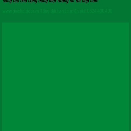
sáng tạo cho cộng đồng một tương lai tốt đẹp hơn!
www.giaphatdoor.vn
Tổng đài tư vấn miễn phí: 0824.400.400