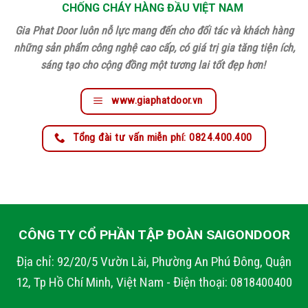
CHỐNG CHÁY HÀNG ĐẦU VIỆT NAM
Gia Phat Door luôn nỗ lực mang đến cho đối tác và khách hàng
những sản phẩm công nghệ cao cấp, có giá trị gia tăng tiện ích,
sáng tạo cho cộng đồng một tương lai tốt đẹp hơn!
www.giaphatdoor.vn
Tổng đài tư vấn miễn phí: 0824.400.400
CÔNG TY CỔ PHẦN TẬP ĐOÀN SAIGONDOOR
Địa chỉ: 92/20/5 Vườn Lài, Phường An Phú Đông, Quận
12, Tp Hồ Chí Minh, Việt Nam - Điện thoại: 0818400400