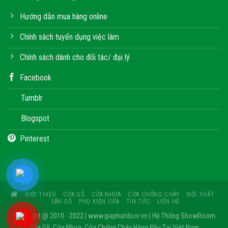
Hướng dẫn mua hàng online
Chính sách tuyển dụng việc làm
Chính sách dành cho đối tác/ đại lý
Facebook
Tumblr
Blogspot
Pinterest
GIỚI THIỆU
CỬA GỖ
CỬA NHỰA
CỬA CHỐNG CHÁY
NỘI THẤT
SÀN GỖ
PHỤ KIỆN CỬA
TIN TỨC
LIÊN HỆ
Copyright @ 2010 - 2022 | www.giaphatdoor.vn | Hệ Thống ShowRoom
Cửa Gỗ, Cửa Nhựa, Cửa Chống Cháy Hàng Đầu Tại Việt Nam