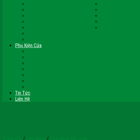
Cửa Nhựa Malaysia
Cửa Nhựa Hàn Quốc
Cửa Nhựa Giả Gỗ
Cửa Nhựa Sài Gòn 
Cửa Nhựa Vân Gỗ
Cửa Nhựa PVC
Cửa Nhựa Phòng Ngủ
Cửa Nhựa Nhà Vệ S
Cửa Nhựa Giá Rẻ
CỬA VÒM NHỰA
Sàn Gỗ Công Nghiệp
Sàn Gỗ Tự Nhiên
Phụ Kiện Cửa
Bản Lề
Chốt Cửa
Cục Hít Chặn Cửa
Khóa Cửa
Tay Đẩy Hơi
Mắt Thần – Ống Nhòm Cửa
Thanh Thoát Hiểm – Panic Bar
Tin Tức
Liên Hệ
Trang chủ
/
Cửa Nhựa
/
Cửa Nhựa Đài Loan