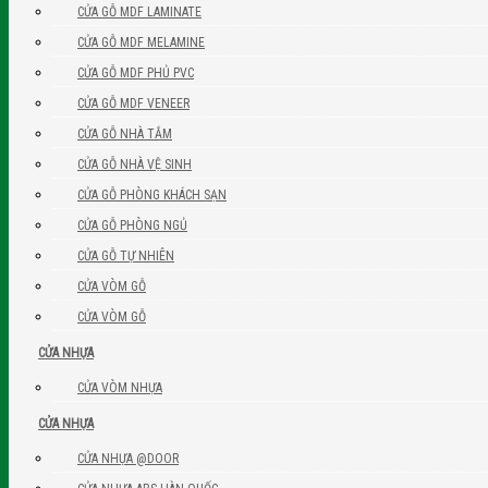
CỬA GỖ MDF LAMINATE
CỬA GỖ MDF MELAMINE
CỬA GỖ MDF PHỦ PVC
CỬA GỖ MDF VENEER
CỬA GỖ NHÀ TẮM
CỬA GỖ NHÀ VỆ SINH
CỬA GỖ PHÒNG KHÁCH SẠN
CỬA GỖ PHÒNG NGỦ
CỬA GỖ TỰ NHIÊN
CỬA VÒM GỖ
CỬA VÒM GỖ
CỬA NHỰA
CỬA VÒM NHỰA
CỬA NHỰA
CỬA NHỰA @DOOR