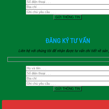
ĐĂNG KÝ TƯ VẤN
Liên hệ với chúng tôi để nhận được tư vấn chi tiết về sả