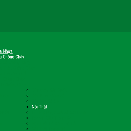
a Nhựa
a Chống Cháy
a Gỗ Chống Cháy
a Thép Chống Cháy
a Thép Vân Gỗ
nh Chống Cháy
ch Chống Cháy
Cửa thép Hàn Quốc
h Sạn
Cửa Nhôm Vân Gỗ
Cửa Vân Gỗ 5D
Nội Thất
 Quốc
Tủ Bếp Nhựa Giả Gỗ Đài Loan
Tay Vịn Cầu Thang Gỗ
u
Nội Thất Tủ Gỗ – Kệ Gỗ
Nội Thất Trang Trí