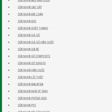
CỬA NHỰA ABS HÀN QUỐC
CỬA NHỰA CAO CẤP
CỬA NHỰA ĐÀI LOAN
CỬA NHỰA ĐÚC
CỬA NHỰA GHÉP THANH
CỬA NHỰA GIẢ GỖ
CỬA NHỰA GIẢ GỖ HÀN QUỐC
CỬA NHỰA GIÁ RẺ
CỬA NHỰA GỖ COMPOSITE
CỬA NHỰA GỖ SUNGYU
CỬA NHỰA HÀN QUỐC
CỬA NHỰA LÕI THÉP
CỬA NHỰA MALAYSIA
CỬA NHỰA NHÀ VỆ SINH
CỬA NHỰA PHÒNG NGỦ
CỬA NHỰA PVC