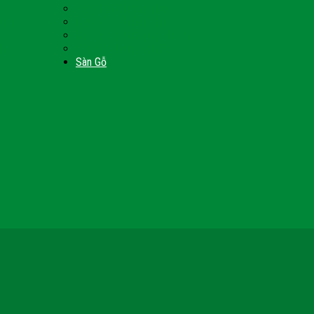
Nội Thất Giường Ngủ
Door
Cửa Kính Phòng Tắm
Ốp Tường Gỗ Công Nghiệp
inh
Vách Gỗ Công Nghiệp
Sàn Gỗ