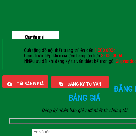
Khuyến mại
Quà tặng đồ nội thất trang trí lên đến
1.000.000đ
Giảm trực tiếp khi mua đơn hàng lớn hơn
3.000.000đ
Nhiều ưu đãi khi đăng ký tư vấn thiết kế trọn gói
Giaphatdo
TẢI BẢNG GIÁ
ĐĂNG KÝ TƯ VẤN
ĐĂNG 
BẢNG GIÁ
Đăng ký nhận báo giá mới nhất từ chúng tôi