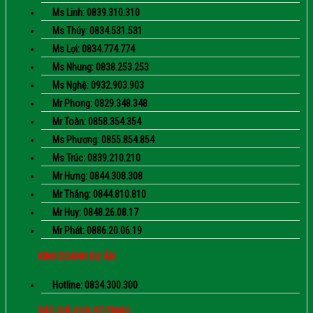
Ms Linh: 0839.310.310
Ms Thúy: 0834.531.531
Ms Lợi: 0834.774.774
Ms Nhung: 0838.253.253
Ms Nghệ: 0932.903.903
Mr Phong: 0829.348.348
Mr Toàn: 0858.354.354
Ms Phương: 0855.854.854
Ms Trúc: 0839.210.210
Mr Hưng: 0844.308.308
Mr Thắng: 0844.810.810
Mr Huy: 0848.26.08.17
Mr Phát: 0886.20.06.19
KINH DOANH DỰ ÁN
Hotline: 0834.300.300
BÁO GIÁ QUA ĐT/EMAIL