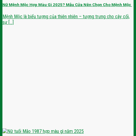
Nữ Mệnh Mộc Hợp Màu Gì 2025? Mẫu Cửa Nên Chọn Cho Mệnh Mộc
Mệnh Mộc là biểu tượng của thiên nhiên – tượng trưng cho cây cối,
sự [...]