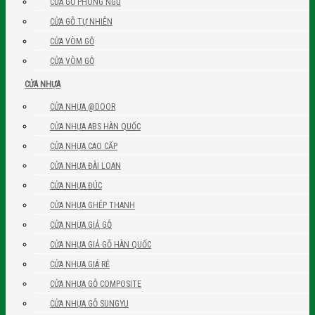
CỬA GỖ PHÒNG NGỦ
CỬA GỖ TỰ NHIÊN
CỬA VÒM GỖ
CỬA VÒM GỖ
CỬA NHỰA
CỬA NHỰA @DOOR
CỬA NHỰA ABS HÀN QUỐC
CỬA NHỰA CAO CẤP
CỬA NHỰA ĐÀI LOAN
CỬA NHỰA ĐÚC
CỬA NHỰA GHÉP THANH
CỬA NHỰA GIẢ GỖ
CỬA NHỰA GIẢ GỖ HÀN QUỐC
CỬA NHỰA GIÁ RẺ
CỬA NHỰA GỖ COMPOSITE
CỬA NHỰA GỖ SUNGYU