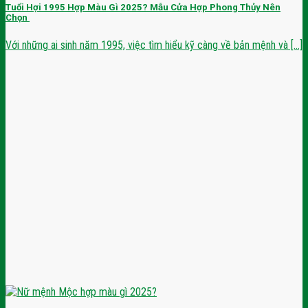
Tuổi Hợi 1995 Hợp Màu Gì 2025? Mẫu Cửa Hợp Phong Thủy Nên
Chọn
Với những ai sinh năm 1995, việc tìm hiểu kỹ càng về bản mệnh và [...]