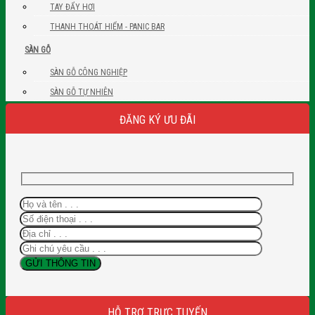
TAY ĐẨY HƠI
THANH THOÁT HIỂM - PANIC BAR
SÀN GỖ
SÀN GỖ CÔNG NGHIỆP
SÀN GỖ TỰ NHIÊN
ĐĂNG KÝ ƯU ĐÃI
HỖ TRỢ TRỰC TUYẾN