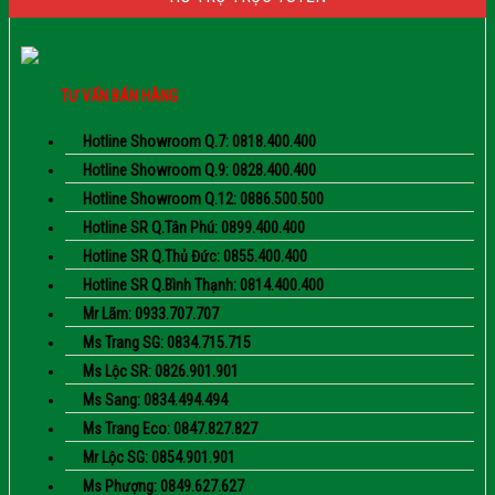
TƯ VẤN BÁN HÀNG
Hotline Showroom Q.7: 0818.400.400
Hotline Showroom Q.9: 0828.400.400
Hotline Showroom Q.12: 0886.500.500
Hotline SR Q.Tân Phú: 0899.400.400
Hotline SR Q.Thủ Đức: 0855.400.400
Hotline SR Q.Bình Thạnh: 0814.400.400
Mr Lãm: 0933.707.707
Ms Trang SG: 0834.715.715
Ms Lộc SR: 0826.901.901
Ms Sang: 0834.494.494
Ms Trang Eco: 0847.827.827
Mr Lộc SG: 0854.901.901
Ms Phượng: 0849.627.627