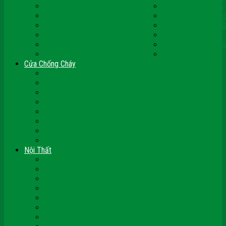
Cửa Nhựa Ghép Thanh
Cửa Nhựa Lõi Thép
Cửa Nhựa Malaysia
Cửa Nhựa Hàn Quốc
Cửa Nhựa Giả Gỗ
Cửa Nhựa Sài Gòn 
Cửa Nhựa Vân Gỗ
Cửa Nhựa PVC
Cửa Nhựa Phòng Ngủ
Cửa Nhựa Nhà Vệ S
Cửa Nhựa Giá Rẻ
CỬA VÒM NHỰA
Cửa Chống Cháy
Cửa Gỗ Chống Cháy
Cửa Thép Chống Cháy
Cửa Thép Vân Gỗ
Kính Chống Cháy
Vách Chống Cháy
Cửa thép Hàn Quốc
Cửa Nhôm Vân Gỗ
Cửa Vân Gỗ 5D
Nội Thất
Tủ Bếp Nhựa Giả Gỗ Đài Loan
Tay Vịn Cầu Thang Gỗ
Nội Thất Tủ Gỗ – Kệ Gỗ
Nội Thất Trang Trí
Nội Thất Giường Ngủ
Cửa Kính Phòng Tắm
Ốp Tường Gỗ Công Nghiệp