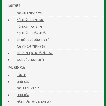
NỘI THẤT
CỬA KÍNH PHÒNG TẮM
NỘI THẤT GIƯỜNG NGỦ
NỘI THẤT TRANG TRÍ
NỘI THẤT TỦ GỖ - KỆ GỖ
ỐP TƯỜNG GỖ CÔNG NGHIỆP
TAY VỊN CẦU THANG GỖ
TỦ BẾP NHỰA GIẢ GỖ ĐÀI LOAN
VÁCH GỖ CÔNG NGHIỆP
PHỤ KIỆN CỬA
BẢN LỀ
CHỐT CỬA
CỤC HÍT CHẶN CỬA
KHÓA CỬA
MẮT THẦN - ỐNG NHÒM CỬA