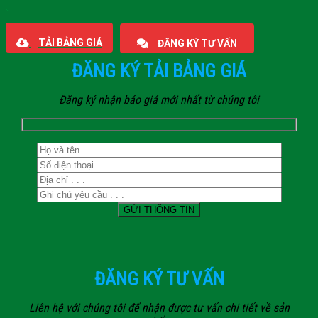
Giaphatdoor
TẢI BẢNG GIÁ
ĐĂNG KÝ TƯ VẤN
ĐĂNG KÝ TẢI BẢNG GIÁ
Đăng ký nhận báo giá mới nhất từ chúng tôi
ĐĂNG KÝ TƯ VẤN
Liên hệ với chúng tôi để nhận được tư vấn chi tiết về sản