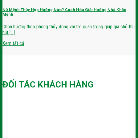
Nữ Mệnh Thủy Hợp Hướng Nào? Cách Hóa Giải Hướng Nhà Khắc
Mệnh
Chọn hướng theo phong thủy đóng vai trò quan trọng giúp gia chủ thu
hút [...]
Xem tất cả
ĐỐI TÁC KHÁCH HÀNG