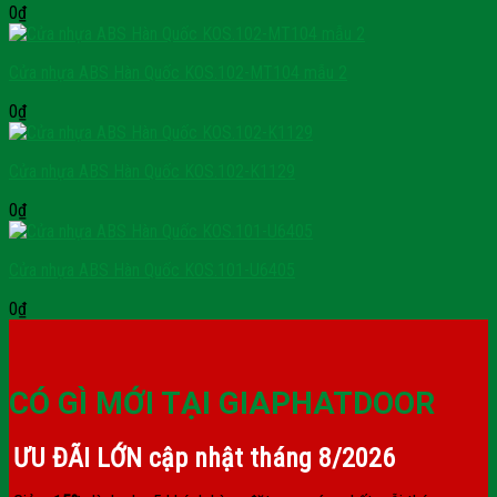
0
₫
Cửa nhựa ABS Hàn Quốc KOS.102-MT104 mẫu 2
0
₫
Cửa nhựa ABS Hàn Quốc KOS.102-K1129
0
₫
Cửa nhựa ABS Hàn Quốc KOS.101-U6405
0
₫
CÓ GÌ MỚI TẠI GIAPHATDOOR
ƯU ĐÃI LỚN cập nhật tháng
8/2026