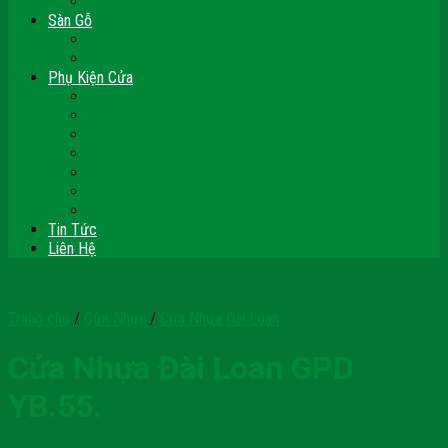
Vách Gỗ Công Nghiệp
Sàn Gỗ
Sàn Gỗ Công Nghiệp
Sàn Gỗ Tự Nhiên
Phụ Kiện Cửa
Bản Lề
Chốt Cửa
Cục Hít Chặn Cửa
Khóa Cửa
Tay Đẩy Hơi
Mắt Thần – Ống Nhòm Cửa
Thanh Thoát Hiểm – Panic Bar
Tin Tức
Liên Hệ
Trang chủ
/
Cửa Nhựa
/
Cửa Nhựa Đài Loan
Cửa Nhựa Đài Loan GPD
YB.55.