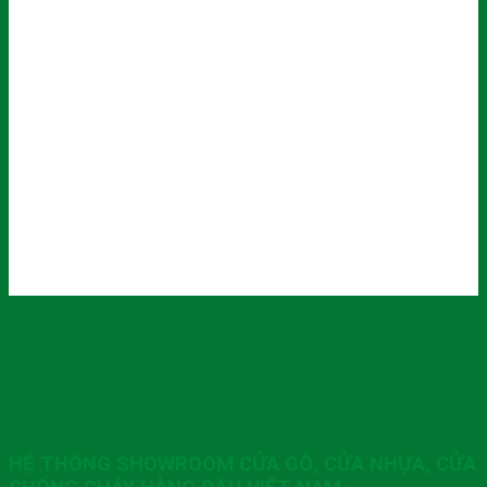
HỆ THỐNG SHOWROOM CỬA GỖ, CỬA NHỰA, CỬA