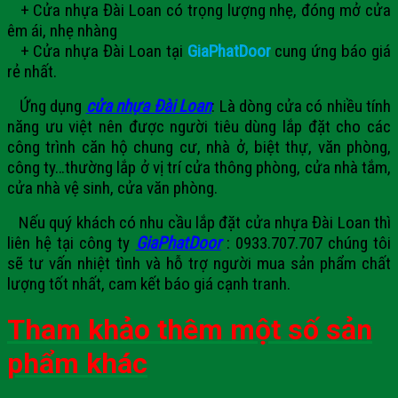
+ Cửa nhựa Đài Loan có trọng lượng nhẹ, đóng mở cửa
êm ái, nhẹ nhàng
+ Cửa nhựa Đài Loan tại
GiaPhatDoor
cung ứng báo giá
rẻ nhất.
Ứng dụng
cửa nhựa Đài Loan
:
Là dòng cửa có nhiều tính
năng ưu việt nên được người tiêu dùng lắp đặt cho các
công trình căn hộ chung cư, nhà ở, biệt thự, văn phòng,
công ty…thường lắp ở vị trí cửa thông phòng, cửa nhà tắm,
cửa nhà vệ sinh, cửa văn phòng.
Nếu quý khách có nhu cầu lắp đặt cửa nhựa Đài Loan thì
liên hệ tại công ty
GiaPhatDoor
: 0933.707.707 chúng tôi
sẽ tư vấn nhiệt tình và hỗ trợ người mua sản phẩm chất
lượng tốt nhất, cam kết báo giá cạnh tranh.
Tham khảo thêm một số sản
phẩm khác