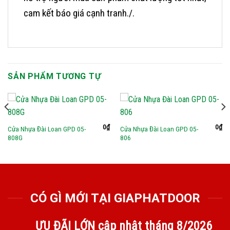
cam kết báo giá cạnh tranh./.
SẢN PHẨM TƯƠNG TỰ
0
₫
0
₫
Cửa Nhựa Đài Loan GPD 05-
Cửa Nhựa Đài Loan GPD 05-
808G
806
CÓ GÌ MỚI TẠI GIAPHATDOOR
ƯU ĐÃI LỚN cập nhật tháng
8/2026