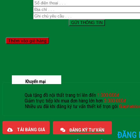
Thêm vào giỏ hàng
Khuyến mại
Quà tặng đồ nội thất trang trí lên đến
1.000.000đ
Giảm trực tiếp khi mua đơn hàng lớn hơn
3.000.000đ
Nhiều ưu đãi khi đăng ký tư vấn thiết kế trọn gói
Giaphatdo
TẢI BẢNG GIÁ
ĐĂNG KÝ TƯ VẤN
ĐĂNG 