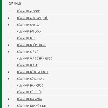
CỬA NHỰA
CỬA NHỰA @DOOR
CỬA NHỰA ABS HÀN QUỐC
CỬA NHỰA CAO CẤP
CỬA NHỰA ĐÀI LOAN
CỬA NHỰA ĐÚC
CỬA NHỰA GHÉP THANH
CỬA NHỰA GIẢ GỖ
CỬA NHỰA GIẢ GỖ HÀN QUỐC
CỬA NHỰA GIÁ RẺ
CỬA NHỰA GỖ COMPOSITE
CỬA NHỰA GỖ SUNGYU
CỬA NHỰA HÀN QUỐC
CỬA NHỰA LÕI THÉP
CỬA NHỰA MALAYSIA
CỬA NHỰA NHÀ VỆ SINH