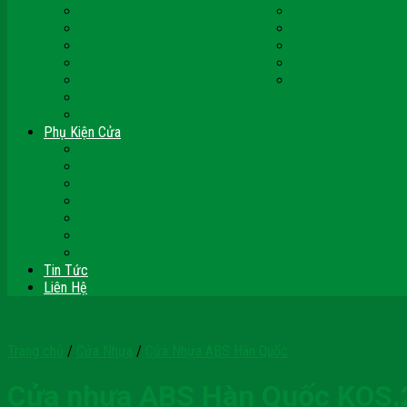
Cửa Nhựa Malaysia
Cửa Nhựa Hàn Quốc
Cửa Nhựa Giả Gỗ
Cửa Nhựa Sài Gòn 
Cửa Nhựa Vân Gỗ
Cửa Nhựa PVC
Cửa Nhựa Phòng Ngủ
Cửa Nhựa Nhà Vệ S
Cửa Nhựa Giá Rẻ
CỬA VÒM NHỰA
Sàn Gỗ Công Nghiệp
Sàn Gỗ Tự Nhiên
Phụ Kiện Cửa
Bản Lề
Chốt Cửa
Cục Hít Chặn Cửa
Khóa Cửa
Tay Đẩy Hơi
Mắt Thần – Ống Nhòm Cửa
Thanh Thoát Hiểm – Panic Bar
Tin Tức
Liên Hệ
Trang chủ
/
Cửa Nhựa
/
Cửa Nhựa ABS Hàn Quốc
Cửa nhựa ABS Hàn Quốc KOS.