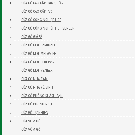
CỬA GỖ CAO CẤP HÀN QUỐC
CỬA GỖ CAO CẤP PVC
CỬA GỖ CÔNG NGHIỆP HDF
CỬA GỖ CÔNG NGHIỆP HDF VENEER
CỬA GỖ GIÁ RẺ
CỬA GỖ MDF LAMINATE
CỬA GỖ MDF MELAMINE
CỬA GỖ MDF PHỦ PVC
CỬA GỖ MDF VENEER
CỬA GỖ NHÀ TẮM
CỬA GỖ NHÀ VỆ SINH
CỬA GỖ PHÒNG KHÁCH SẠN
CỬA GỖ PHÒNG NGỦ
CỬA GỖ TỰ NHIÊN
CỬA VÒM GỖ
CỬA VÒM GỖ