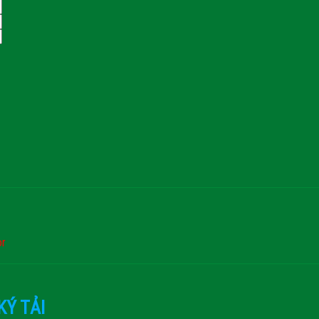
or
KÝ TẢI