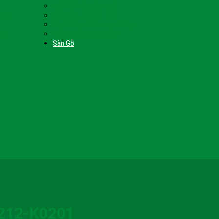
Nội Thất Giường Ngủ
Door
Cửa Kính Phòng Tắm
Ốp Tường Gỗ Công Nghiệp
inh
Vách Gỗ Công Nghiệp
Sàn Gỗ
212-K0201