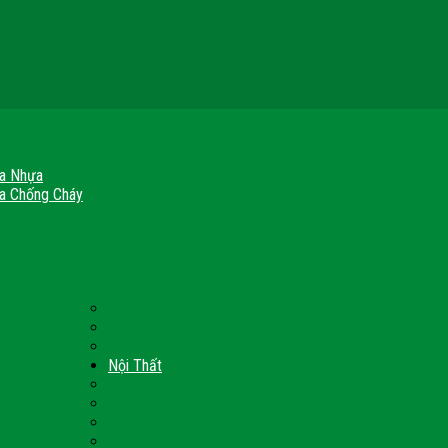
a Nhựa
a Chống Cháy
a Gỗ Chống Cháy
a Thép Chống Cháy
a Thép Vân Gỗ
nh Chống Cháy
ch Chống Cháy
Cửa thép Hàn Quốc
h Sạn
Cửa Nhôm Vân Gỗ
Cửa Vân Gỗ 5D
Nội Thất
 Quốc
Tủ Bếp Nhựa Giả Gỗ Đài Loan
Tay Vịn Cầu Thang Gỗ
u
Nội Thất Tủ Gỗ – Kệ Gỗ
Nội Thất Trang Trí