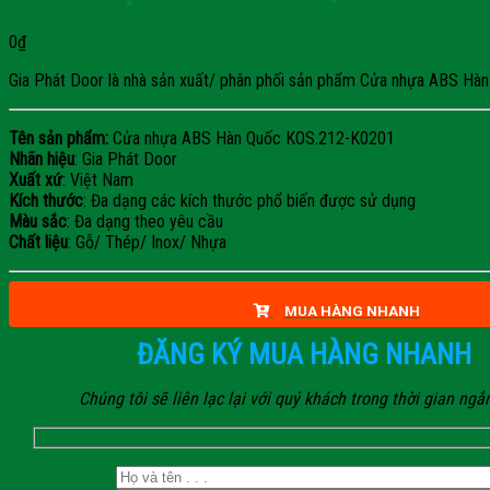
0
₫
Gia Phát Door là nhà sản xuất/ phân phối sản phẩm Cửa nhựa ABS Hàn Q
Tên sản phẩm:
Cửa nhựa ABS Hàn Quốc KOS.212-K0201
Nhãn hiệu
: Gia Phát Door
Xuất xứ
: Việt Nam
Kích thước
: Đa dạng các kích thước phổ biến được sử dụng
Màu sắc
: Đa dạng theo yêu cầu
Chất liệu
: Gỗ/ Thép/ Inox/ Nhựa
MUA HÀNG NHANH
ĐĂNG KÝ MUA HÀNG NHANH
Chúng tôi sẽ liên lạc lại với quý khách trong thời gian ngắ