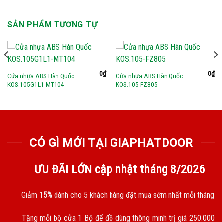
SẢN PHẨM TƯƠNG TỰ
0
₫
0
₫
Cửa nhựa ABS Hàn Quốc
Cửa nhựa ABS Hàn Quốc
KOS.105G1L1-MT104
KOS.105-FZ805
CÓ GÌ MỚI TẠI GIAPHATDOOR
ƯU ĐÃI LỚN cập nhật tháng
8/2026
Giảm 1
5%
dành cho 5 khách hàng đặt mua sớm nhất mỗi tháng
Tặng mỗi bộ cửa 1 Bộ để đồ dùng thông minh trị giá 250.000