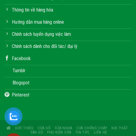
Thông tin về hàng hóa
Hướng dẫn mua hàng online
Chính sách tuyển dụng việc làm
Chính sách dành cho đối tác/ đại lý
Facebook
Tumblr
Blogspot
Pinterest
GIỚI THIỆU
CỬA GỖ
CỬA NHỰA
CỬA CHỐNG CHÁY
NỘI THẤT
SÀN GỖ
PHỤ KIỆN CỬA
TIN TỨC
LIÊN HỆ