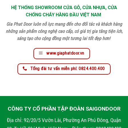
HỆ THỐNG SHOWROOM CỬA GỖ, CỬA NHỰA, CỬA
CHỐNG CHÁY HÀNG ĐẦU VIỆT NAM
Gia Phat Door luôn nỗ lực mang đến cho đối tác và khách hàng
những sản phẩm công nghệ cao cấp, có giá trị gia tăng tiện ích,
sáng tạo cho cộng đồng một tương lai tốt đẹp hơn!
www.giaphatdoor.vn
Tổng đài tư vấn miễn phí: 0824.400.400
CÔNG TY CỔ PHẦN TẬP ĐOÀN SAIGONDOOR
Địa chỉ: 92/20/5 Vườn Lài, Phường An Phú Đông, Quận