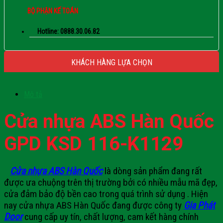
BỘ PHẬN KẾ TOÁN
Hotline: 0888.30.06.82
KHÁCH HÀNG LỰA CHỌN
Mô tả
Cửa nhựa ABS Hàn Quốc
GPD KSD 116-K1129
Cửa nhựa ABS Hàn Quốc
là dòng sản phẩm đang rất
được ưa chuộng trên thị trường bởi có nhiều mẫu mã đẹp,
cửa đảm bảo độ bền cao trong quá trình sử dụng . Hiện
nay
cửa nhựa ABS Hàn Quốc
đang được công ty
Gia Phát
Door
cung cấp uy tín, chất lượng, cam kết hàng chính