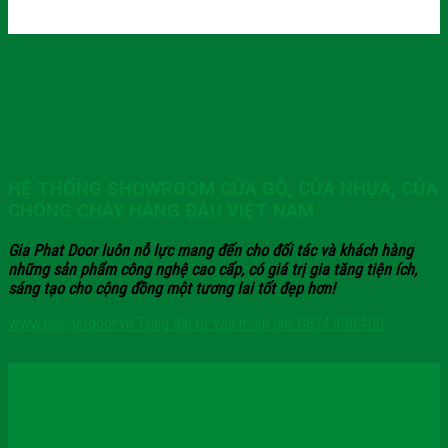
HỆ THỐNG SHOWROOM CỬA GỖ, CỬA NHỰA, CỬA
CHỐNG CHÁY HÀNG ĐẦU VIỆT NAM
Gia Phat Door luôn nỗ lực mang đến cho đối tác và khách hàng
những sản phẩm công nghệ cao cấp, có giá trị gia tăng tiện ích,
sáng tạo cho cộng đồng một tương lai tốt đẹp hơn!
www.giaphatdoor.vn
Tổng đài tư vấn miễn phí: 0824.400.400