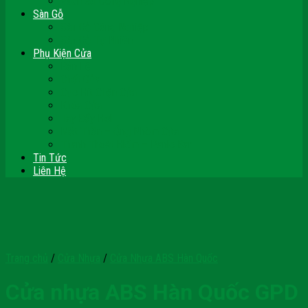
Vách Gỗ Công Nghiệp
Sàn Gỗ
Sàn Gỗ Công Nghiệp
Sàn Gỗ Tự Nhiên
Phụ Kiện Cửa
Bản Lề
Chốt Cửa
Cục Hít Chặn Cửa
Khóa Cửa
Tay Đẩy Hơi
Mắt Thần – Ống Nhòm Cửa
Thanh Thoát Hiểm – Panic Bar
Tin Tức
Liên Hệ
Trang chủ
/
Cửa Nhựa
/
Cửa Nhựa ABS Hàn Quốc
Cửa nhựa ABS Hàn Quốc GPD