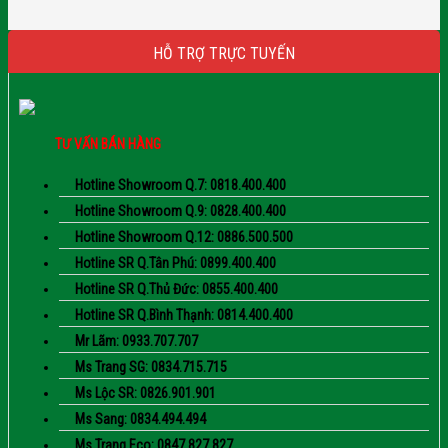
HỖ TRỢ TRỰC TUYẾN
TƯ VẤN BÁN HÀNG
Hotline Showroom Q.7: 0818.400.400
Hotline Showroom Q.9: 0828.400.400
Hotline Showroom Q.12: 0886.500.500
Hotline SR Q.Tân Phú: 0899.400.400
Hotline SR Q.Thủ Đức: 0855.400.400
Hotline SR Q.Bình Thạnh: 0814.400.400
Mr Lãm: 0933.707.707
Ms Trang SG: 0834.715.715
Ms Lộc SR: 0826.901.901
Ms Sang: 0834.494.494
Ms Trang Eco: 0847.827.827