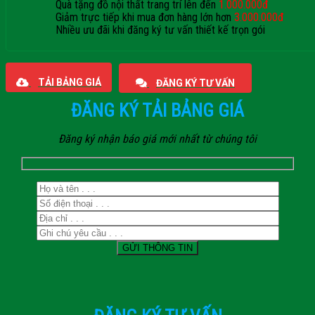
Quà tặng đồ nội thất trang trí lên đến
1.000.000đ
Giảm trực tiếp khi mua đơn hàng lớn hơn
3.000.000đ
Nhiều ưu đãi khi đăng ký tư vấn thiết kế trọn gói
Giaphatdoor
TẢI BẢNG GIÁ
ĐĂNG KÝ TƯ VẤN
ĐĂNG KÝ TẢI BẢNG GIÁ
Đăng ký nhận báo giá mới nhất từ chúng tôi