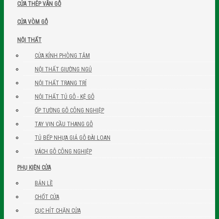
CỬA THÉP VÂN GỖ
CỬA VÒM GỖ
NỘI THẤT
CỬA KÍNH PHÒNG TẮM
NỘI THẤT GIƯỜNG NGỦ
NỘI THẤT TRANG TRÍ
NỘI THẤT TỦ GỖ - KỆ GỖ
ỐP TƯỜNG GỖ CÔNG NGHIỆP
TAY VỊN CẦU THANG GỖ
TỦ BẾP NHỰA GIẢ GỖ ĐÀI LOAN
VÁCH GỖ CÔNG NGHIỆP
PHỤ KIỆN CỬA
BẢN LỀ
CHỐT CỬA
CỤC HÍT CHẶN CỬA