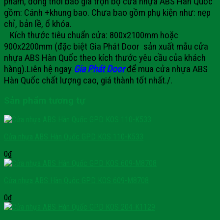
phẩm, đồng thời báo giá trọn bộ cửa nhựa ABS Hàn Quốc
gồm: Cánh +khung bao. Chưa bao gồm phụ kiện như: nẹp
chỉ, bản lề, ổ khóa.
Kích thước tiêu chuẩn cửa: 800x2100mm hoặc
900x2200mm (đặc biệt Gia Phát Door sản xuất mẫu cửa
nhựa ABS Hàn Quốc theo kích thước yêu cầu của khách
hàng).
Liên hệ ngay
Gia Phát Door
để mua cửa nhựa ABS
Hàn Quốc chất lượng cao, giá thành tốt nhất./.
Sản phẩm tương tự
Cửa nhựa ABS Hàn Quốc GPD KOS 110-K533
0
₫
Cửa nhựa ABS Hàn Quốc GPD KOS 609-M8708
0
₫