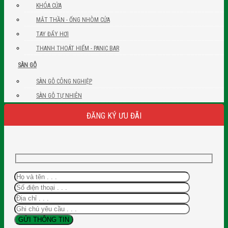
KHÓA CỬA
MẮT THẦN - ỐNG NHÒM CỬA
TAY ĐẨY HƠI
THANH THOÁT HIỂM - PANIC BAR
SÀN GỖ
SÀN GỖ CÔNG NGHIỆP
SÀN GỖ TỰ NHIÊN
ĐĂNG KÝ ƯU ĐÃI