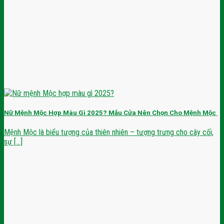
Nữ Mệnh Mộc Hợp Màu Gì 2025? Mẫu Cửa Nên Chọn Cho Mệnh Mộc
Mệnh Mộc là biểu tượng của thiên nhiên – tượng trưng cho cây cối,
sự [...]