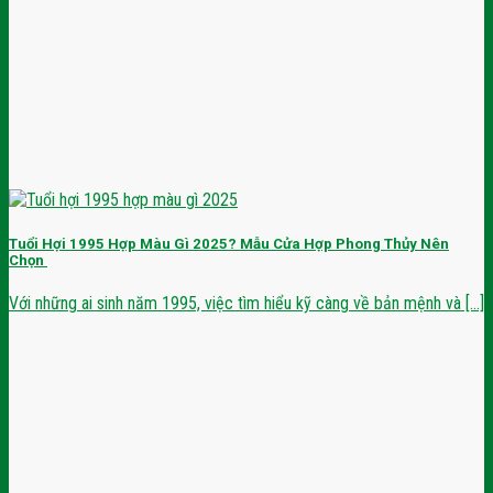
Tuổi Hợi 1995 Hợp Màu Gì 2025? Mẫu Cửa Hợp Phong Thủy Nên
Chọn
Với những ai sinh năm 1995, việc tìm hiểu kỹ càng về bản mệnh và [...]