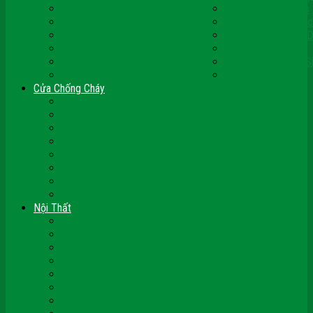
Cửa Nhựa Ghép Thanh
Cửa Nhựa Lõi Thép
Cửa Nhựa Malaysia
Cửa Nhựa Hàn Quốc
Cửa Nhựa Giả Gỗ
Cửa Nhựa Sài Gòn 
Cửa Nhựa Vân Gỗ
Cửa Nhựa PVC
Cửa Nhựa Phòng Ngủ
Cửa Nhựa Nhà Vệ S
Cửa Nhựa Giá Rẻ
CỬA VÒM NHỰA
Cửa Chống Cháy
Cửa Gỗ Chống Cháy
Cửa Thép Chống Cháy
Cửa Thép Vân Gỗ
Kính Chống Cháy
Vách Chống Cháy
Cửa thép Hàn Quốc
Cửa Nhôm Vân Gỗ
Cửa Vân Gỗ 5D
Nội Thất
Tủ Bếp Nhựa Giả Gỗ Đài Loan
Tay Vịn Cầu Thang Gỗ
Nội Thất Tủ Gỗ – Kệ Gỗ
Nội Thất Trang Trí
Nội Thất Giường Ngủ
Cửa Kính Phòng Tắm
Ốp Tường Gỗ Công Nghiệp