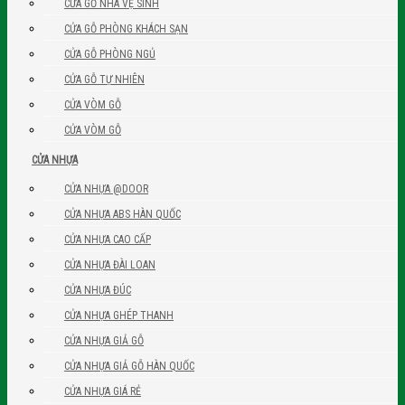
CỬA GỖ NHÀ VỆ SINH
CỬA GỖ PHÒNG KHÁCH SẠN
CỬA GỖ PHÒNG NGỦ
CỬA GỖ TỰ NHIÊN
CỬA VÒM GỖ
CỬA VÒM GỖ
CỬA NHỰA
CỬA NHỰA @DOOR
CỬA NHỰA ABS HÀN QUỐC
CỬA NHỰA CAO CẤP
CỬA NHỰA ĐÀI LOAN
CỬA NHỰA ĐÚC
CỬA NHỰA GHÉP THANH
CỬA NHỰA GIẢ GỖ
CỬA NHỰA GIẢ GỖ HÀN QUỐC
CỬA NHỰA GIÁ RẺ