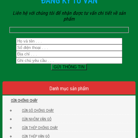
ĐĂNG KÝ TƯ VẤN
Liên hệ với chúng tôi để nhận được tư vấn chi tiết về sản
phẩm
Danh mục sản phẩm
CỬA CHỐNG CHÁY
CỬA GỖ CHỐNG CHÁY
CỬA NHÔM VÂN GỖ
CỬA THÉP CHỐNG CHÁY
CỬA THÉP VÂN GỖ