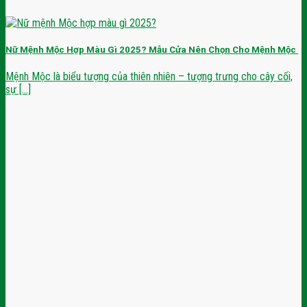
Nữ Mệnh Mộc Hợp Màu Gì 2025? Mẫu Cửa Nên Chọn Cho Mệnh Mộc
Mệnh Mộc là biểu tượng của thiên nhiên – tượng trưng cho cây cối,
sự [...]