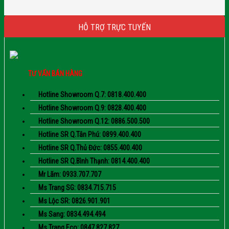
HỖ TRỢ TRỰC TUYẾN
TƯ VẤN BÁN HÀNG
Hotline Showroom Q.7: 0818.400.400
Hotline Showroom Q.9: 0828.400.400
Hotline Showroom Q.12: 0886.500.500
Hotline SR Q.Tân Phú: 0899.400.400
Hotline SR Q.Thủ Đức: 0855.400.400
Hotline SR Q.Bình Thạnh: 0814.400.400
Mr Lãm: 0933.707.707
Ms Trang SG: 0834.715.715
Ms Lộc SR: 0826.901.901
Ms Sang: 0834.494.494
Ms Trang Eco: 0847.827.827