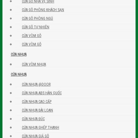
CỬA GỖ NHÀ VỆ SINH
CỬA GỖ PHÒNG KHÁCH SẠN
CỬA GỖ PHÒNG NGỦ
CỬA GỖ TỰ NHIÊN
CỬA VÒM GỖ
CỬA VÒM GỖ
CỬA NHỰA
CỬA VÒM NHỰA
CỬA NHỰA
CỬA NHỰA @DOOR
CỬA NHỰA ABS HÀN QUỐC
CỬA NHỰA CAO CẤP
CỬA NHỰA ĐÀI LOAN
CỬA NHỰA ĐÚC
CỬA NHỰA GHÉP THANH
CỬA NHỰA GIẢ GỖ