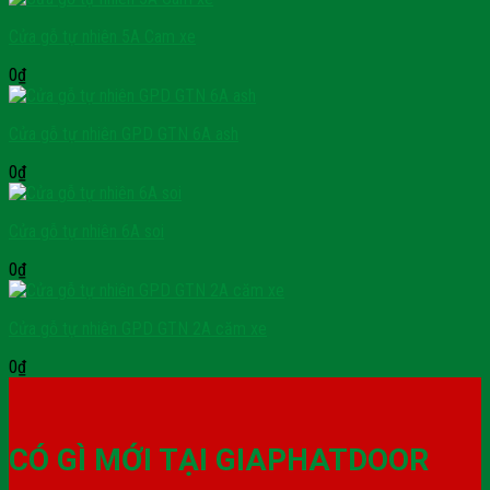
Cửa gỗ tự nhiên 5A Cam xe
0
₫
Cửa gỗ tự nhiên GPD GTN 6A ash
0
₫
Cửa gỗ tự nhiên 6A soi
0
₫
Cửa gỗ tự nhiên GPD GTN 2A căm xe
0
₫
CÓ GÌ MỚI TẠI GIAPHATDOOR