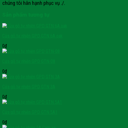
chúng tôi hân hạnh phục vụ ./.
Sản phẩm tương tự
Cửa gỗ tự nhiên GPD GTN 6A oak
0
₫
Cửa gỗ tự nhiên GPD GTN-08
0
₫
Cửa gỗ tự nhiên GPD GTN 3A
0
₫
Cửa gỗ tự nhiên GPD GTN 5A1
0
₫