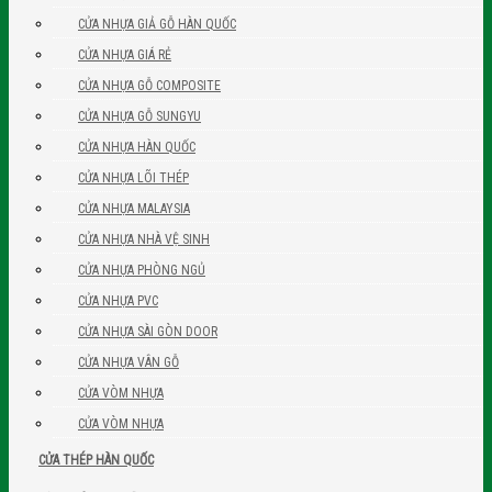
CỬA NHỰA GIẢ GỖ HÀN QUỐC
CỬA NHỰA GIÁ RẺ
CỬA NHỰA GỖ COMPOSITE
CỬA NHỰA GỖ SUNGYU
CỬA NHỰA HÀN QUỐC
CỬA NHỰA LÕI THÉP
CỬA NHỰA MALAYSIA
CỬA NHỰA NHÀ VỆ SINH
CỬA NHỰA PHÒNG NGỦ
CỬA NHỰA PVC
CỬA NHỰA SÀI GÒN DOOR
CỬA NHỰA VÂN GỖ
CỬA VÒM NHỰA
CỬA VÒM NHỰA
CỬA THÉP HÀN QUỐC