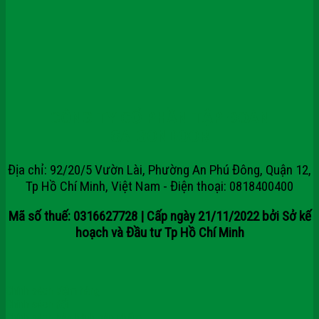
CÔNG TY CỔ PHẦN TẬP ĐOÀN
SAIGONDOOR
Địa chỉ: 92/20/5 Vườn Lài, Phường An Phú Đông, Quận 12,
Tp Hồ Chí Minh, Việt Nam - Điện thoại: 0818400400
Mã số thuế: 0316627728 | Cấp ngày 21/11/2022 bởi Sở kế
hoạch và Đầu tư Tp Hồ Chí Minh
Chính sách kiểm hàng
Chính sách đổi
Chính sách bảo hành sản phẩm