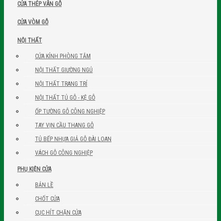
CỬA THÉP VÂN GỖ
CỬA VÒM GỖ
NỘI THẤT
CỬA KÍNH PHÒNG TẮM
NỘI THẤT GIƯỜNG NGỦ
NỘI THẤT TRANG TRÍ
NỘI THẤT TỦ GỖ - KỆ GỖ
ỐP TƯỜNG GỖ CÔNG NGHIỆP
TAY VỊN CẦU THANG GỖ
TỦ BẾP NHỰA GIẢ GỖ ĐÀI LOAN
VÁCH GỖ CÔNG NGHIỆP
PHỤ KIỆN CỬA
BẢN LỀ
CHỐT CỬA
CỤC HÍT CHẶN CỬA