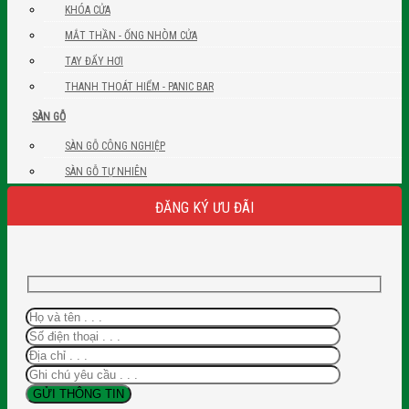
KHÓA CỬA
MẮT THẦN - ỐNG NHÒM CỬA
TAY ĐẨY HƠI
THANH THOÁT HIỂM - PANIC BAR
SÀN GỖ
SÀN GỖ CÔNG NGHIỆP
SÀN GỖ TỰ NHIÊN
ĐĂNG KÝ ƯU ĐÃI