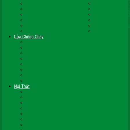
Cửa Nhựa Ghép Thanh
Cửa Nhựa Lõi Thép
Cửa Nhựa Malaysia
Cửa Nhựa Hàn Quốc
Cửa Nhựa Giả Gỗ
Cửa Nhựa Sài Gòn 
Cửa Nhựa Vân Gỗ
Cửa Nhựa PVC
Cửa Nhựa Phòng Ngủ
Cửa Nhựa Nhà Vệ S
Cửa Nhựa Giá Rẻ
CỬA VÒM NHỰA
Cửa Chống Cháy
Cửa Gỗ Chống Cháy
Cửa Thép Chống Cháy
Cửa Thép Vân Gỗ
Kính Chống Cháy
Vách Chống Cháy
Cửa thép Hàn Quốc
Cửa Nhôm Vân Gỗ
Cửa Vân Gỗ 5D
Nội Thất
Tủ Bếp Nhựa Giả Gỗ Đài Loan
Tay Vịn Cầu Thang Gỗ
Nội Thất Tủ Gỗ – Kệ Gỗ
Nội Thất Trang Trí
Nội Thất Giường Ngủ
Cửa Kính Phòng Tắm
Ốp Tường Gỗ Công Nghiệp