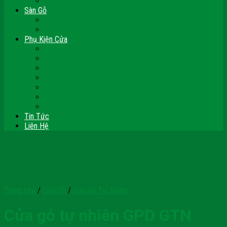
Vách Gỗ Công Nghiệp
Sàn Gỗ
Sàn Gỗ Công Nghiệp
Sàn Gỗ Tự Nhiên
Phụ Kiện Cửa
Bản Lề
Chốt Cửa
Cục Hít Chặn Cửa
Khóa Cửa
Tay Đẩy Hơi
Mắt Thần – Ống Nhòm Cửa
Thanh Thoát Hiểm – Panic Bar
Tin Tức
Liên Hệ
Trang chủ
/
Cửa Gỗ
/
Cửa Gỗ Tự Nhiên
Cửa gỗ tự nhiên GPD GTN