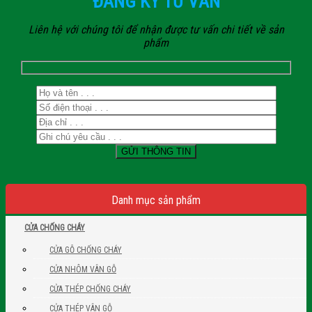
ĐĂNG KÝ TƯ VẤN
Liên hệ với chúng tôi để nhận được tư vấn chi tiết về sản
phẩm
Danh mục sản phẩm
CỬA CHỐNG CHÁY
CỬA GỖ CHỐNG CHÁY
CỬA NHÔM VÂN GỖ
CỬA THÉP CHỐNG CHÁY
CỬA THÉP VÂN GỖ