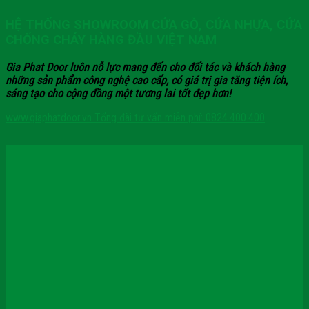
HỆ THỐNG SHOWROOM CỬA GỖ, CỬA NHỰA, CỬA
CHỐNG CHÁY HÀNG ĐẦU VIỆT NAM
Gia Phat Door luôn nỗ lực mang đến cho đối tác và khách hàng
những sản phẩm công nghệ cao cấp, có giá trị gia tăng tiện ích,
sáng tạo cho cộng đồng một tương lai tốt đẹp hơn!
www.giaphatdoor.vn
Tổng đài tư vấn miễn phí: 0824.400.400