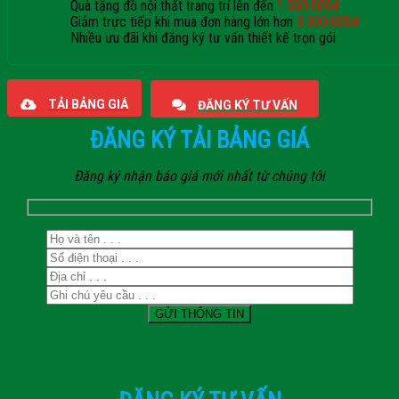
Quà tặng đồ nội thất trang trí lên đến
1.000.000đ
Giảm trực tiếp khi mua đơn hàng lớn hơn
3.000.000đ
Nhiều ưu đãi khi đăng ký tư vấn thiết kế trọn gói
Giaphatdoor
TẢI BẢNG GIÁ
ĐĂNG KÝ TƯ VẤN
ĐĂNG KÝ TẢI BẢNG GIÁ
Đăng ký nhận báo giá mới nhất từ chúng tôi