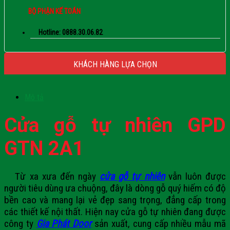
BỘ PHẬN KẾ TOÁN
Hotline: 0888.30.06.82
KHÁCH HÀNG LỰA CHỌN
Mô tả
Cửa gỗ tự nhiên GPD
GTN 2A1
Từ xa xưa đến ngày
cửa gỗ tự nhiên
vẫn luôn được
người tiêu dùng ưa chuộng, đây là dòng gỗ quý hiếm có độ
bền cao và mang lại vẻ đẹp sang trọng, đẳng cấp trong
các thiết kế nội thất. Hiện nay cửa gỗ tự nhiên đang được
công ty
Gia Phát Door
sản xuất, cung cấp nhiều mẫu mã