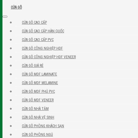
CỬA GỖ
CỬA GỖ CAO CẤP
CỬA GỖ CAO CẤP HÀN QUỐC
CỬA GỖ CAO CẤP PVC
CỬA GỖ CÔNG NGHIỆP HDF
CỬA GỖ CÔNG NGHIỆP HDF VENEER
CỬA GỖ GIÁ RẺ
CỬA GỖ MDF LAMINATE
CỬA GỖ MDF MELAMINE
CỬA GỖ MDF PHỦ PVC
CỬA GỖ MDF VENEER
CỬA GỖ NHÀ TẮM
CỬA GỖ NHÀ VỆ SINH
CỬA GỖ PHÒNG KHÁCH SẠN
CỬA GỖ PHÒNG NGỦ