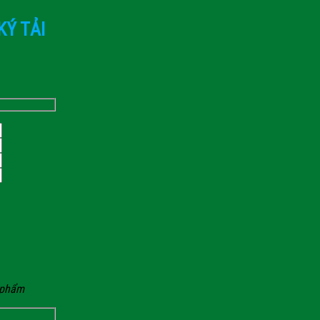
KÝ TẢI
n phẩm