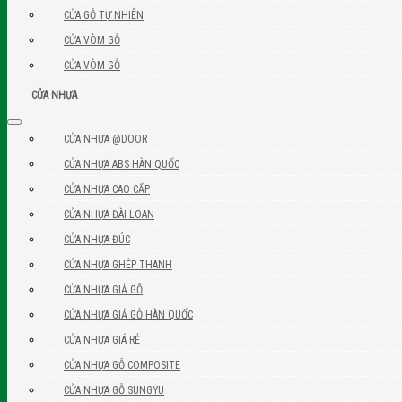
CỬA GỖ TỰ NHIÊN
CỬA VÒM GỖ
CỬA VÒM GỖ
CỬA NHỰA
CỬA NHỰA @DOOR
CỬA NHỰA ABS HÀN QUỐC
CỬA NHỰA CAO CẤP
CỬA NHỰA ĐÀI LOAN
CỬA NHỰA ĐÚC
CỬA NHỰA GHÉP THANH
CỬA NHỰA GIẢ GỖ
CỬA NHỰA GIẢ GỖ HÀN QUỐC
CỬA NHỰA GIÁ RẺ
CỬA NHỰA GỖ COMPOSITE
CỬA NHỰA GỖ SUNGYU