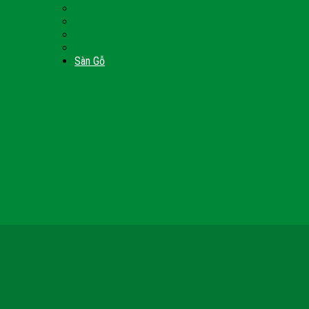
Nội Thất Giường Ngủ
Door
Cửa Kính Phòng Tắm
Ốp Tường Gỗ Công Nghiệp
inh
Vách Gỗ Công Nghiệp
Sàn Gỗ