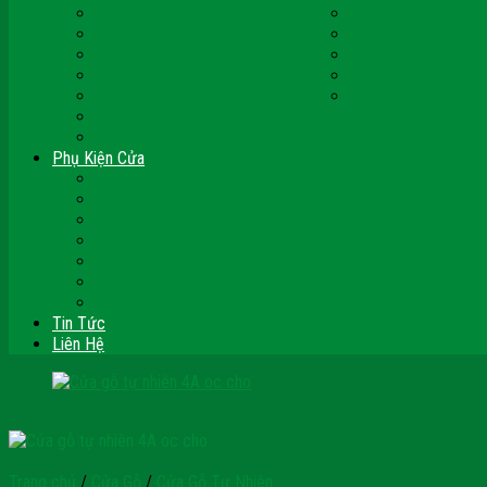
Cửa Nhựa Malaysia
Cửa Nhựa Hàn Quốc
Cửa Nhựa Giả Gỗ
Cửa Nhựa Sài Gòn 
Cửa Nhựa Vân Gỗ
Cửa Nhựa PVC
Cửa Nhựa Phòng Ngủ
Cửa Nhựa Nhà Vệ S
Cửa Nhựa Giá Rẻ
CỬA VÒM NHỰA
Sàn Gỗ Công Nghiệp
Sàn Gỗ Tự Nhiên
Phụ Kiện Cửa
Bản Lề
Chốt Cửa
Cục Hít Chặn Cửa
Khóa Cửa
Tay Đẩy Hơi
Mắt Thần – Ống Nhòm Cửa
Thanh Thoát Hiểm – Panic Bar
Tin Tức
Liên Hệ
Trang chủ
/
Cửa Gỗ
/
Cửa Gỗ Tự Nhiên