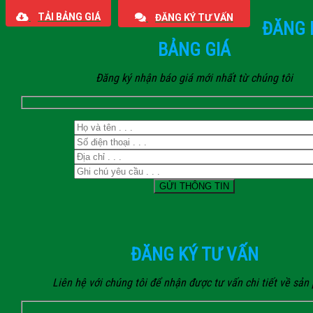
TẢI BẢNG GIÁ
ĐĂNG KÝ TƯ VẤN
ĐĂNG 
BẢNG GIÁ
Đăng ký nhận báo giá mới nhất từ chúng tôi
ĐĂNG KÝ TƯ VẤN
Liên hệ với chúng tôi để nhận được tư vấn chi tiết về sả