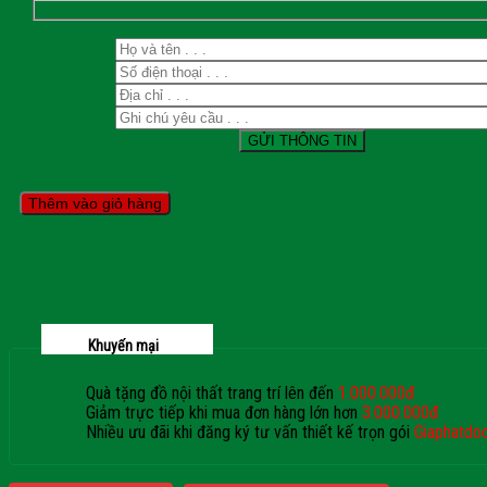
Thêm vào giỏ hàng
Khuyến mại
Quà tặng đồ nội thất trang trí lên đến
1.000.000đ
Giảm trực tiếp khi mua đơn hàng lớn hơn
3.000.000đ
Nhiều ưu đãi khi đăng ký tư vấn thiết kế trọn gói
Giaphatdo