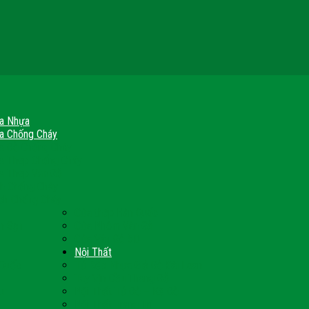
a Nhựa
a Chống Cháy
a Gỗ Chống Cháy
a Thép Chống Cháy
a Thép Vân Gỗ
nh Chống Cháy
ch Chống Cháy
Cửa thép Hàn Quốc
h Sạn
Cửa Nhôm Vân Gỗ
Cửa Vân Gỗ 5D
Nội Thất
 Quốc
Tủ Bếp Nhựa Giả Gỗ Đài Loan
Tay Vịn Cầu Thang Gỗ
u
Nội Thất Tủ Gỗ – Kệ Gỗ
Nội Thất Trang Trí