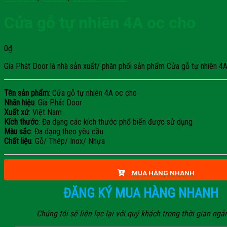
Cửa gỗ tự nhiên 4A oc cho
0
₫
Gia Phát Door là nhà sản xuất/ phân phối sản phẩm Cửa gỗ tự nhiên 4A o
Tên sản phẩm:
Cửa gỗ tự nhiên 4A oc cho
Nhãn hiệu
: Gia Phát Door
Xuất xứ
: Việt Nam
Kích thước
: Đa dạng các kích thước phổ biến được sử dụng
Màu sắc
: Đa dạng theo yêu cầu
Chất liệu
: Gỗ/ Thép/ Inox/ Nhựa
MUA HÀNG NHANH
ĐĂNG KÝ MUA HÀNG NHANH
Chúng tôi sẽ liên lạc lại với quý khách trong thời gian ngắ