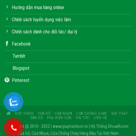
Hướng dẫn mua hàng online
Chính sách tuyển dụng việc làm
Chính sách dành cho đối tác/ đại lý
Facebook
Tumblr
Blogspot
Pinterest
GIỚI THIỆU
CỬA GỖ
CỬA NHỰA
CỬA CHỐNG CHÁY
NỘI THẤT
SÀN GỖ
PHỤ KIỆN CỬA
TIN TỨC
LIÊN HỆ
Copyright @ 2010 - 2022 | www.giaphatdoor.vn | Hệ Thống ShowRoom
Cửa Gỗ, Cửa Nhựa, Cửa Chống Cháy Hàng Đầu Tại Việt Nam