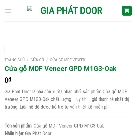
Skip
to
content
TRANG CHỦ
/
CỬA GỖ
/
CỬA GỖ MDF VENEER
Cửa gỗ MDF Veneer GPD M1G3-Oak
0
₫
Gia Phát Door là nhà sản xuất/ phân phối sản phẩm Cửa gỗ MDF
Veneer GPD M1G3-Oak chất lượng – uy tín – giá thành rẻ nhất thị
trường. Liên hệ để được hỗ trợ tư vấn thiết kế miễn phí
Tên sản phẩm:
Cửa gỗ MDF Veneer GPD M1G3-Oak
Nhãn hiệu
: Gia Phát Door