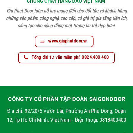
CHỐNG CHÁY HÀNG ĐẦU VIỆT NAM
Gia Phat Door luôn nỗ lực mang đến cho đối tác và khách hàng
những sản phẩm công nghệ cao cấp, có giá trị gia tăng tiện ích,
sáng tạo cho cộng đồng một tương lai tốt đẹp hơn!
www.giaphatdoor.vn
Tổng đài tư vấn miễn phí: 0824.400.400
CÔNG TY CỔ PHẦN TẬP ĐOÀN SAIGONDOOR
Địa chỉ: 92/20/5 Vườn Lài, Phường An Phú Đông, Quận
12, Tp Hồ Chí Minh, Việt Nam - Điện thoại: 0818400400