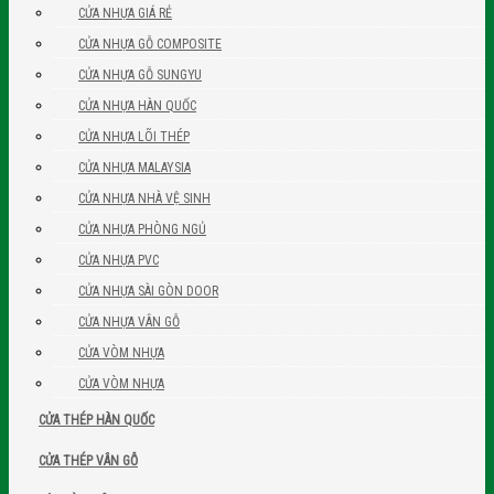
CỬA NHỰA GIÁ RẺ
CỬA NHỰA GỖ COMPOSITE
CỬA NHỰA GỖ SUNGYU
CỬA NHỰA HÀN QUỐC
CỬA NHỰA LÕI THÉP
CỬA NHỰA MALAYSIA
CỬA NHỰA NHÀ VỆ SINH
CỬA NHỰA PHÒNG NGỦ
CỬA NHỰA PVC
CỬA NHỰA SÀI GÒN DOOR
CỬA NHỰA VÂN GỖ
CỬA VÒM NHỰA
CỬA VÒM NHỰA
CỬA THÉP HÀN QUỐC
CỬA THÉP VÂN GỖ