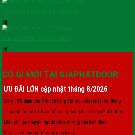
Cửa gỗ HDF Veneer GPD 3G1-Xoan Đào
0
₫
Cửa gỗ HDF Veneer GPD 6B-Sapele
0
₫
CÓ GÌ MỚI TẠI GIAPHATDOOR
ƯU ĐÃI LỚN cập nhật tháng
8/2026
Giảm 1
5%
dành cho 5 khách hàng đặt mua sớm nhất mỗi tháng
Tặng mỗi bộ cửa 1 Bộ để đồ dùng thông minh trị giá 250.000 đ
Miễn phí vận chuyển, lắp đặt shield trong bán kính 3km
Bảo hành 5 năm kể từ ngày mua hàng