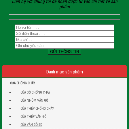
Liên hệ với chúng tôi để nhận được tư vấn chi tiết về sản
phẩm
Danh mục sản phẩm
CỬA CHỐNG CHÁY
CỬA GỖ CHỐNG CHÁY
CỬA NHÔM VÂN GỖ
CỬA THÉP CHỐNG CHÁY
CỬA THÉP VÂN GỖ
CỬA VÂN GỖ 5D