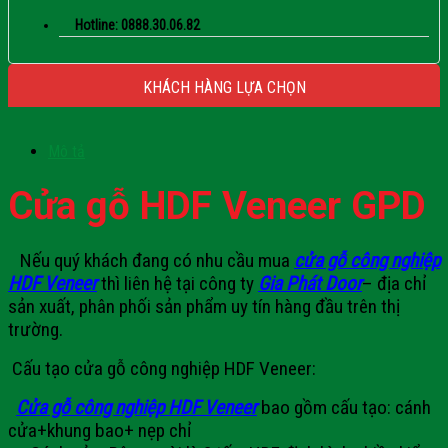
Hotline: 0888.30.06.82
KHÁCH HÀNG LỰA CHỌN
Mô tả
Cửa gỗ HDF Veneer GPD
Nếu quý khách đang có nhu cầu mua
cửa gỗ công nghiệp
HDF Veneer
thì liên hệ tại công ty
Gia Phát Door
– địa chỉ
sản xuất, phân phối sản phẩm uy tín hàng đầu trên thị
trường.
Cấu tạo cửa gỗ công nghiệp HDF Veneer:
Cửa gỗ công nghiệp HDF Veneer
bao gồm cấu tạo: cánh
cửa+khung bao+ nẹp chỉ