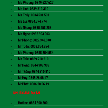
Ms Phượng: 0849.627.627
Ms Linh: 0839.310.310
Ms Thúy: 0834.531.531
Ms Lợi: 0834.774.774
Ms Nhung: 0838.253.253
Ms Nghệ: 0932.903.903
Mr Phong: 0829.348.348
Mr Toàn: 0858.354.354
Ms Phương: 0855.854.854
Ms Trúc: 0839.210.210
Mr Hưng: 0844.308.308
Mr Thắng: 0844.810.810
Mr Huy: 0848.26.08.17
Mr Phát: 0886.20.06.19
KINH DOANH DỰ ÁN
Hotline: 0834.300.300