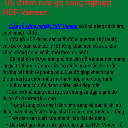
Ưu điểm cửa gỗ công nghiệp
HDF
Veneer:
+
Cửa gỗ công nghiệp HDF Veneer
có khả năng cách âm,
cách nhiệt rất tốt
+ Cửa gỗ HDF được sản xuất đúng quy trình kỹ thuật,
các bước sản xuất xử lý tốt từng khâu nên cửa có khả
năng chống cong vênh, mối mọt, co ngót
+ Bề mặt cửa được sơn phủ lớp vân gỗ Veneer nên mang
lại giá trị thẩm mỹ cao, cửa có nhiều màu sắc, hoa văn
đường nét tinh tế phong phú. Qua đó giúp khách hàng
thoải mái lựa chọn mẫu mã thích hợp cho công trình
+ Kiểu dáng cửa đa dạng, nhiều kiểu đẹp mắt
+Cửa có khả năng chịu lực và chống va đập mạnh do
được ép ở cường lực cao
+ Trọng lượng cửa nhẹ tránh tình trạng xệ bản lề khi sử
dụng, vận chuyển dễ dàng, nhất là các công trình cao tầng
+Thời gian sản xuất cửa nhanh, lắp đặt dễ dàng
+ Đặc biệt giá thành cửa gỗ công nghiệp HDF Veneer rẻ