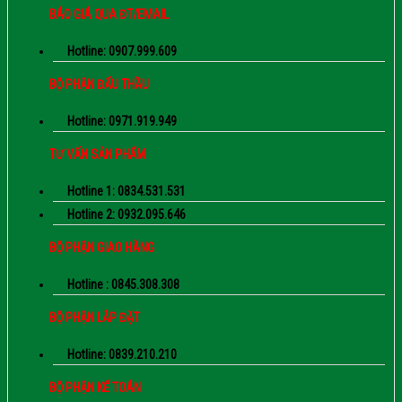
BÁO GIÁ QUA ĐT/EMAIL
Hotline: 0907.999.609
BỘ PHẬN ĐẤU THẦU
Hotline: 0971.919.949
TƯ VẤN SẢN PHẨM
Hotline 1: 0834.531.531
Hotline 2: 0932.095.646
BỘ PHẬN GIAO HÀNG
Hotline : 0845.308.308
BỘ PHẬN LẮP ĐẶT
Hotline: 0839.210.210
BỘ PHẬN KẾ TOÁN