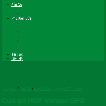
Vách Gỗ Công Nghiệp
Sàn Gỗ
Sàn Gỗ Công Nghiệp
Sàn Gỗ Tự Nhiên
Phụ Kiện Cửa
Bản Lề
Chốt Cửa
Cục Hít Chặn Cửa
Khóa Cửa
Tay Đẩy Hơi
Mắt Thần – Ống Nhòm Cửa
Thanh Thoát Hiểm – Panic Bar
Tin Tức
Liên Hệ
Trang chủ
/
Cửa Gỗ
/
Cửa Gỗ Công Nghiệp HDF Veneer
Cửa gỗ HDF Veneer GPD