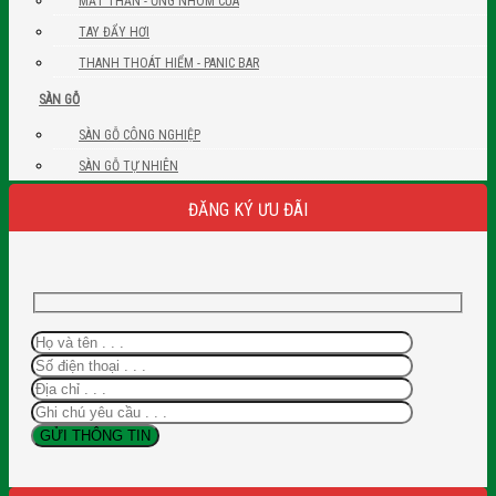
MẮT THẦN - ỐNG NHÒM CỬA
TAY ĐẨY HƠI
THANH THOÁT HIỂM - PANIC BAR
SÀN GỖ
SÀN GỖ CÔNG NGHIỆP
SÀN GỖ TỰ NHIÊN
ĐĂNG KÝ ƯU ĐÃI