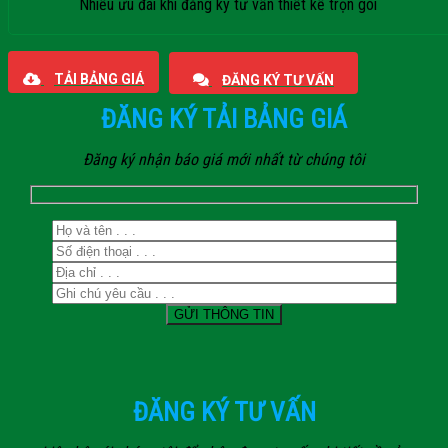
Nhiều ưu đãi khi đăng ký tư vấn thiết kế trọn gói
Giaphatdoor
TẢI BẢNG GIÁ
ĐĂNG KÝ TƯ VẤN
ĐĂNG KÝ TẢI BẢNG GIÁ
Đăng ký nhận báo giá mới nhất từ chúng tôi
ĐĂNG KÝ TƯ VẤN