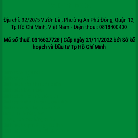
SAIGONDOOR
Địa chỉ: 92/20/5 Vườn Lài, Phường An Phú Đông, Quận 12,
Tp Hồ Chí Minh, Việt Nam - Điện thoại: 0818400400
Mã số thuế: 0316627728 | Cấp ngày 21/11/2022 bởi Sở kế
hoạch và Đầu tư Tp Hồ Chí Minh
Chính sách kiểm hàng
Chính sách đổi
Chính sách bảo hành sản phẩm
Chính sách thanh toán
Chính sách bảo mật thông tin
Chính sách vận chuyển & giao nhận
Chính sách điều kiện giao dịch
Thông tin về hàng hóa
Hướng dẫn mua hàng online
Chính sách tuyển dụng việc làm
Chính sách dành cho đối tác/ đại lý
Facebook