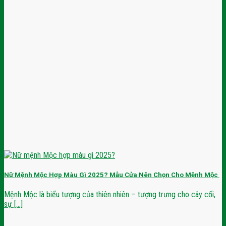
Nữ Mệnh Mộc Hợp Màu Gì 2025? Mẫu Cửa Nên Chọn Cho Mệnh Mộc
Mệnh Mộc là biểu tượng của thiên nhiên – tượng trưng cho cây cối,
sự [...]