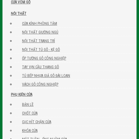
CỬA VÒM GỖ
NỘI THẤT
CỬA KÍNH PHÒNG TẮM
NỘI THẤT GIƯỜNG NGỦ
NỘI THẤT TRANG TRÍ
NỘI THẤT TỦ GỖ - KỆ GỖ
ỐP TƯỜNG GỖ CÔNG NGHIỆP
TAY VỊN CẦU THANG GỖ
TỦ BẾP NHỰA GIẢ GỖ ĐÀI LOAN
VÁCH GỖ CÔNG NGHIỆP
PHỤ KIỆN CỬA
BẢN LỀ
CHỐT CỬA
CỤC HÍT CHẶN CỬA
KHÓA CỬA