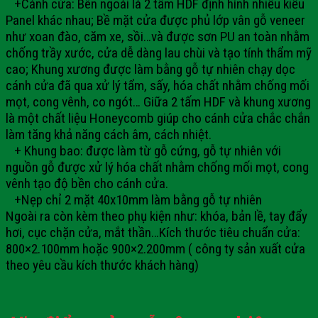
+Cánh cửa: Bên ngoài là 2 tấm HDF định hình nhiều kiểu
Panel khác nhau; Bề mặt cửa được phủ lớp vân gỗ veneer
như xoan đào, căm xe, sồi…và được sơn PU an toàn nhằm
chống trầy xước, cửa dễ dàng lau chùi và tạo tính thẩm mỹ
cao; Khung xương được làm bằng gỗ tự nhiên chạy dọc
cánh cửa đã qua xử lý tẩm, sấy, hóa chất nhằm chống mối
mọt, cong vênh, co ngót…
Giữa 2 tấm HDF và khung xương
là một chất liệu Honeycomb giúp cho cánh cửa chắc chắn
làm tăng khả năng cách âm, cách nhiệt.
+ Khung bao: được làm từ gỗ cứng, gỗ tự nhiên với
nguồn gỗ được xử lý hóa chất nhằm chống mối mọt, cong
vênh tạo độ bền cho cánh cửa.
+Nẹp chỉ
2 mặt 40x10mm làm bằng gỗ tự nhiên
Ngoài ra còn kèm theo phụ kiện như: khóa, bản lề, tay đẩy
hơi, cục chặn cửa, mắt thần…
Kích thước tiêu chuẩn cửa:
800×2.100mm hoặc 900×2.200mm ( công ty sản xuất cửa
theo yêu cầu kích thước khách hàng)