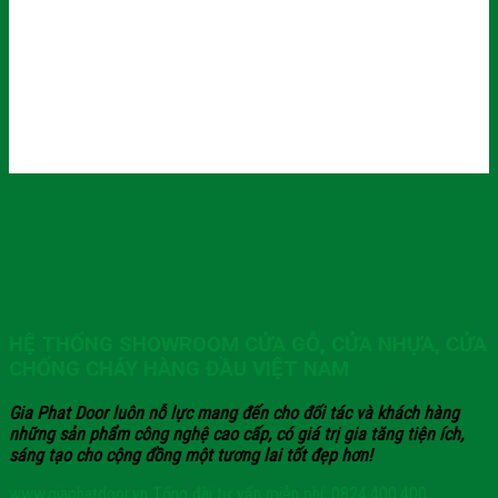
HỆ THỐNG SHOWROOM CỬA GỖ, CỬA NHỰA, CỬA
CHỐNG CHÁY HÀNG ĐẦU VIỆT NAM
Gia Phat Door luôn nỗ lực mang đến cho đối tác và khách hàng
những sản phẩm công nghệ cao cấp, có giá trị gia tăng tiện ích,
sáng tạo cho cộng đồng một tương lai tốt đẹp hơn!
www.giaphatdoor.vn
Tổng đài tư vấn miễn phí: 0824.400.400