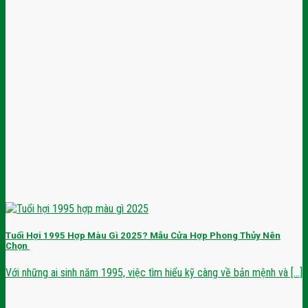
Tuổi Hợi 1995 Hợp Màu Gì 2025? Mẫu Cửa Hợp Phong Thủy Nên
Chọn
Với những ai sinh năm 1995, việc tìm hiểu kỹ càng về bản mệnh và [...]