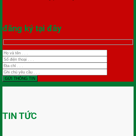
đăng ký tại đây
TIN TỨC