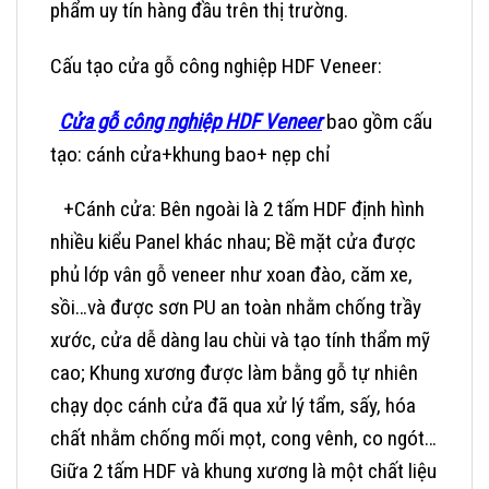
phẩm uy tín hàng đầu trên thị trường.
Cấu tạo cửa gỗ công nghiệp HDF Veneer:
Cửa gỗ công nghiệp HDF Veneer
bao gồm cấu
tạo: cánh cửa+khung bao+ nẹp chỉ
+Cánh cửa: Bên ngoài là 2 tấm HDF định hình
nhiều kiểu Panel khác nhau; Bề mặt cửa được
phủ lớp vân gỗ veneer như xoan đào, căm xe,
sồi…và được sơn PU an toàn nhằm chống trầy
xước, cửa dễ dàng lau chùi và tạo tính thẩm mỹ
cao; Khung xương được làm bằng gỗ tự nhiên
chạy dọc cánh cửa đã qua xử lý tẩm, sấy, hóa
chất nhằm chống mối mọt, cong vênh, co ngót…
Giữa 2 tấm HDF và khung xương là một chất liệu