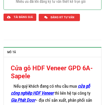
Nhiều ưu đãi khi đăng ký tư vấn thiết kế trọn gói
Giaphatdoor
TẢI BẢNG GIÁ
ĐĂNG KÝ TƯ VẤN
MÔ TẢ
Cửa gỗ HDF Veneer GPD 6A-
Sapele
Nếu quý khách đang có nhu cầu mua
cửa gỗ
công nghiệp HDF Veneer
thì liên hệ tại công ty
Gia Phát Door
– địa chỉ sản xuất, phân phối sản