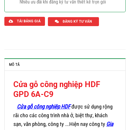
Nhiều ưu đãi khi đăng ký tư vấn thiết kế trọn gói
Giaphatdoor
TẢI BẢNG GIÁ
ĐĂNG KÝ TƯ VẤN
MÔ TẢ
Cửa gỗ công nghiệp HDF
GPD 6A-C9
Cửa gỗ công nghiệp HDF
được sử dụng rộng
rãi cho các công trình nhà ở, biệt thự, khách
sạn, văn phòng, công ty ….Hiện nay công ty
Gia