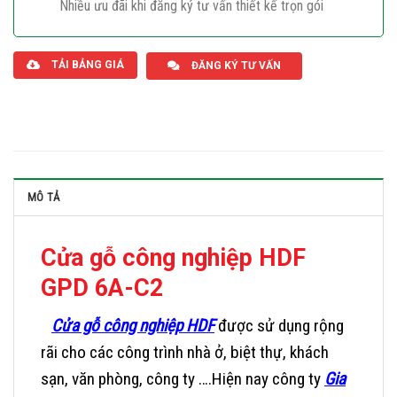
Nhiều ưu đãi khi đăng ký tư vấn thiết kế trọn gói
Giaphatdoor
TẢI BẢNG GIÁ
ĐĂNG KÝ TƯ VẤN
MÔ TẢ
Cửa gỗ công nghiệp HDF
GPD 6A-C2
Cửa gỗ công nghiệp HDF
được sử dụng rộng
rãi cho các công trình nhà ở, biệt thự, khách
sạn, văn phòng, công ty ….Hiện nay công ty
Gia