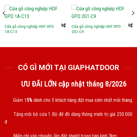
0
₫
0
₫
Cửa gỗ công nghiệp HDF GPD
Cửa gỗ công nghiệp HDF GPD
1A-C13
2G1-C9
CÓ GÌ MỚI TẠI GIAPHATDOOR
ƯU ĐÃI LỚN cập nhật tháng
8/2026
Giảm 1
5%
dành cho 5 khách hàng đặt mua sớm nhất mỗi tháng
Tặng mỗi bộ cửa 1 Bộ để đồ dùng thông minh trị giá 250.000
đ
Miễn phí vận chuyển, lắp đặt shield trong bán kính 3km