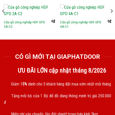
0
₫
0
₫
Cửa gỗ công nghiệp HDF GPD
Cửa gỗ công nghiệp HDF GPD
2A-C2
4A-C1
CÓ GÌ MỚI TẠI GIAPHATDOOR
ƯU ĐÃI LỚN cập nhật tháng
8/2026
Giảm 1
5%
dành cho 5 khách hàng đặt mua sớm nhất mỗi tháng
Tặng mỗi bộ cửa 1 Bộ để đồ dùng thông minh trị giá 250.000
đ
Miễn phí vận chuyển, lắp đặt shield trong bán kính 3km