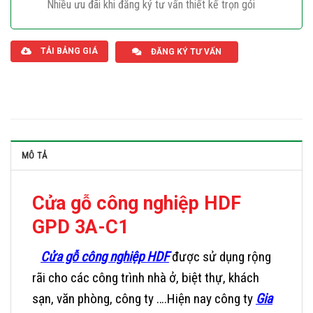
Nhiều ưu đãi khi đăng ký tư vấn thiết kế trọn gói
Giaphatdoor
TẢI BẢNG GIÁ
ĐĂNG KÝ TƯ VẤN
MÔ TẢ
Cửa gỗ công nghiệp HDF
GPD 3A-C1
Cửa gỗ công nghiệp HDF
được sử dụng rộng
rãi cho các công trình nhà ở, biệt thự, khách
sạn, văn phòng, công ty ….Hiện nay công ty
Gia