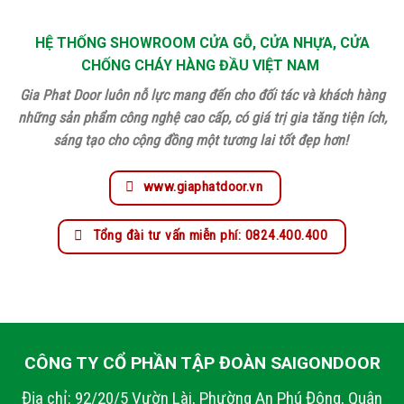
HỆ THỐNG SHOWROOM CỬA GỖ, CỬA NHỰA, CỬA
CHỐNG CHÁY HÀNG ĐẦU VIỆT NAM
Gia Phat Door luôn nỗ lực mang đến cho đối tác và khách hàng
những sản phẩm công nghệ cao cấp, có giá trị gia tăng tiện ích,
sáng tạo cho cộng đồng một tương lai tốt đẹp hơn!
www.giaphatdoor.vn
Tổng đài tư vấn miễn phí: 0824.400.400
CÔNG TY CỔ PHẦN TẬP ĐOÀN SAIGONDOOR
Địa chỉ: 92/20/5 Vườn Lài, Phường An Phú Đông, Quận