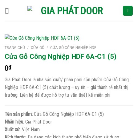
Skip
to
content
TRANG CHỦ
/
CỬA GỖ
/
CỬA GỖ CÔNG NGHIỆP HDF
Cửa Gỗ Công Nghiệp HDF 6A-C1 (5)
0
₫
Gia Phát Door là nhà sản xuất/ phân phối sản phẩm Cửa Gỗ Công
Nghiệp HDF 6A-C1 (5) chất lượng – uy tín – giá thành rẻ nhất thị
trường. Liên hệ để được hỗ trợ tư vấn thiết kế miễn phí
Tên sản phẩm:
Cửa Gỗ Công Nghiệp HDF 6A-C1 (5)
Nhãn hiệu
: Gia Phát Door
Xuất xứ
: Việt Nam
Kích thước
: Đa dạng các kích thước phổ biến được sử dụng