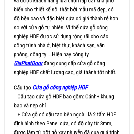
và được khách hàng lựa chọn lắp đặt khá phổ
biến cho thiết kế nội thất bởi mẫu mã đẹp, có
độ bền cao và đặc biệt cửa có giá thành rẻ hơn
so với cửa gỗ tự nhiên. Vì thế cửa gỗ công
nghiệp HDF được sử dụng rộng rãi cho các
công trình nhà ở, biệt thự, khách sạn, văn
phòng, công ty ….Hiện nay công ty
GiaPhatDoor
đang cung cấp
cửa gỗ công
nghiệp HDF
chất lượng cao, giá thành tốt nhất.
Cấu tạo
Cửa gỗ công nghiệp HDF
:
Cấu tạo cửa gỗ HDF bao gồm: Cánh+ khung
bao và nẹp chỉ
+ Cửa gỗ có cấu tạo
bên ngoài là 2 tấm HDF
định hình theo Panel cửa, có độ dày từ 3mm,
được làm từ bột gỗ xay nhuyễn đã qua quá trình