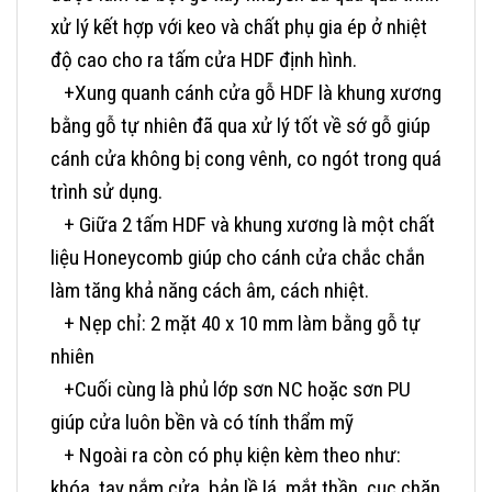
xử lý kết hợp với keo và chất phụ gia ép ở nhiệt
độ cao cho ra tấm cửa HDF định hình.
+Xung quanh cánh cửa gỗ HDF là khung xương
bằng gỗ tự nhiên đã qua xử lý tốt về sớ gỗ giúp
cánh cửa không bị cong vênh, co ngót trong quá
trình sử dụng.
+ Giữa 2 tấm HDF và khung xương là một chất
liệu Honeycomb giúp cho cánh cửa chắc chắn
làm tăng khả năng cách âm, cách nhiệt.
+ Nẹp chỉ: 2 mặt 40 x 10 mm làm bằng gỗ tự
nhiên
+Cuối cùng là phủ lớp sơn NC hoặc sơn PU
giúp cửa luôn bền và có tính thẩm mỹ
+ Ngoài ra còn có phụ kiện kèm theo như:
khóa, tay nắm cửa, bản lề lá, mắt thần, cục chặn