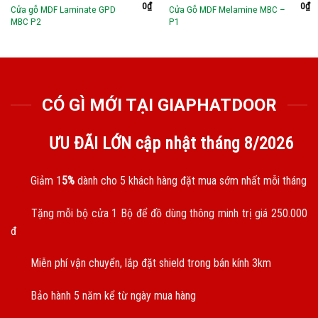
0
₫
0
₫
Cửa gỗ MDF Laminate GPD
Cửa Gỗ MDF Melamine MBC –
MBC P2
P1
CÓ GÌ MỚI TẠI GIAPHATDOOR
ƯU ĐÃI LỚN cập nhật tháng
8/2026
Giảm 1
5%
dành cho 5 khách hàng đặt mua sớm nhất mỗi tháng
Tặng mỗi bộ cửa 1 Bộ để đồ dùng thông minh trị giá 250.000
đ
Miễn phí vận chuyển, lắp đặt shield trong bán kính 3km
Bảo hành 5 năm kể từ ngày mua hàng