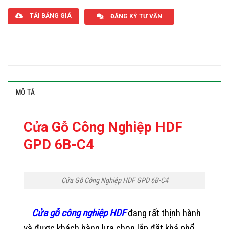
TẢI BẢNG GIÁ
ĐĂNG KÝ TƯ VẤN
MÔ TẢ
Cửa Gỗ Công Nghiệp HDF
GPD 6B-C4
Cửa Gỗ Công Nghiệp HDF GPD 6B-C4
Cửa gỗ công nghiệp HDF
đang rất thịnh hành
và được khách hàng lựa chọn lắp đặt khá phổ