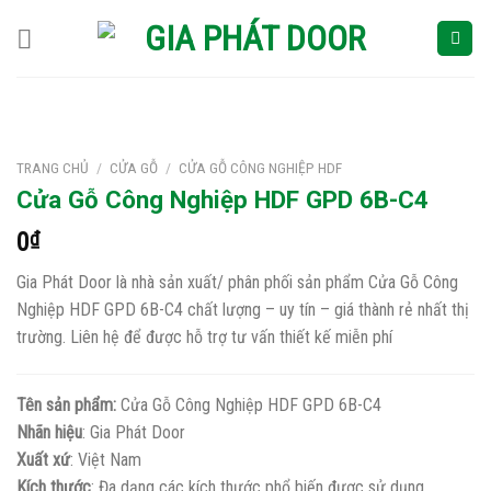
Skip
to
content
TRANG CHỦ
/
CỬA GỖ
/
CỬA GỖ CÔNG NGHIỆP HDF
Cửa Gỗ Công Nghiệp HDF GPD 6B-C4
0
₫
Gia Phát Door là nhà sản xuất/ phân phối sản phẩm Cửa Gỗ Công
Nghiệp HDF GPD 6B-C4 chất lượng – uy tín – giá thành rẻ nhất thị
trường. Liên hệ để được hỗ trợ tư vấn thiết kế miễn phí
Tên sản phẩm:
Cửa Gỗ Công Nghiệp HDF GPD 6B-C4
Nhãn hiệu
: Gia Phát Door
Xuất xứ
: Việt Nam
Kích thước
: Đa dạng các kích thước phổ biến được sử dụng