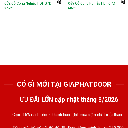
0
₫
0
₫
Cửa Gỗ Công Nghiệp HDF GPD
Cửa Gỗ Công Nghiệp HDF GPD
3A-C1
6B-C1
CÓ GÌ MỚI TẠI GIAPHATDOOR
ƯU ĐÃI LỚN cập nhật tháng
8/2026
Giảm 1
5%
dành cho 5 khách hàng đặt mua sớm nhất mỗi tháng
Tặng mỗi bộ cửa 1 Bộ để đồ dùng thông minh trị giá 250.000