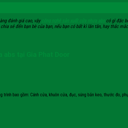
àng đánh giá cao, vậy
công nghệ sản xuất cửa nhựa abs
có gì đặc b
 chia sẻ đến bạn bè của bạn, nếu bạn có bất kì lăn tăn, hay thắc mắc
a abs tại Gia Phat Door
ông trình bao gồm: Cánh cửa, khuôn cửa, đục, súng bắn keo, thước đo, ph