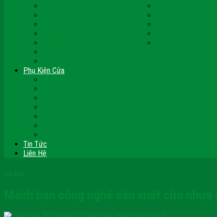
Cửa Nhựa Malaysia
Cửa Nhựa Hàn Quốc
Cửa Nhựa Giả Gỗ
Cửa Nhựa Sài Gòn 
Cửa Nhựa Vân Gỗ
Cửa Nhựa PVC
Cửa Nhựa Phòng Ngủ
Cửa Nhựa Nhà Vệ S
Cửa Nhựa Giá Rẻ
CỬA VÒM NHỰA
Sàn Gỗ Công Nghiệp
Sàn Gỗ Tự Nhiên
Phụ Kiện Cửa
Bản Lề
Chốt Cửa
Cục Hít Chặn Cửa
Khóa Cửa
Tay Đẩy Hơi
Mắt Thần – Ống Nhòm Cửa
Thanh Thoát Hiểm – Panic Bar
Tin Tức
Liên Hệ
Tin Tức
Mách bạn công nghệ sản xuất cửa nhựa a