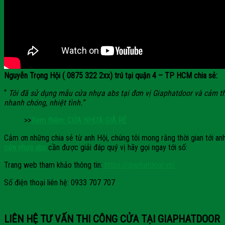
Nguyễn Trọng Hội ( 0875 322 2xx) trú tại quận 4 – TP HCM chia sẻ:
“
Tôi đã sử dụng mẫu cửa nhựa abs tại đơn vị Giaphatdoor và cảm thấy
nhanh chóng, nhiệt tình.”
>>
Xem thêm: CỬA NHỰA GIÁ RẺ
Cảm ơn những chia sẻ từ anh Hội, chúng tôi mong rằng thời gian tới an
cửa nhựa abs
cần được giải đáp quý vị hãy gọi ngay tới số:
Trang web tham khảo thông tin:
https://giaphatdoor.vn/
Số điện thoại liên hệ: 0933 707 707
LIÊN HỆ TƯ VẤN THI CÔNG CỬA TẠI GIAPHATDOOR