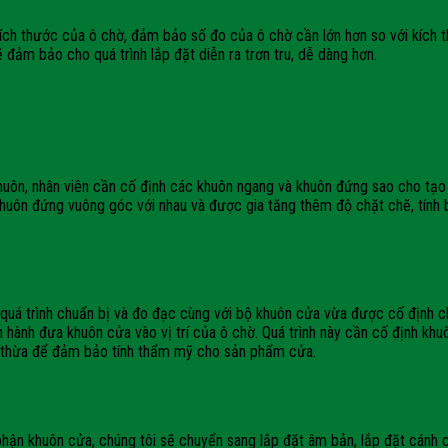
u, kích thước của ô chờ, đảm bảo số đo của ô chờ cần lớn hơn so với kí
 đảm bảo cho quá trình lắp đặt diễn ra trơn tru, dễ dàng hơn.
huôn, nhân viên cần cố định các khuôn ngang và khuôn đứng sao cho tạo 
uôn đứng vuông góc với nhau và được gia tăng thêm độ chặt chẽ, tính b
 quá trình chuẩn bị và đo đạc cùng với bộ khuôn cửa vừa được cố định 
 tiến hành đưa khuôn cửa vào vị trí của ô chờ. Quá trình này cần cố định
eo thừa để đảm bảo tính thẩm mỹ cho sản phẩm cửa.
hận khuôn cửa, chúng tôi sẽ chuyển sang lắp đặt âm bản, lắp đặt cánh c