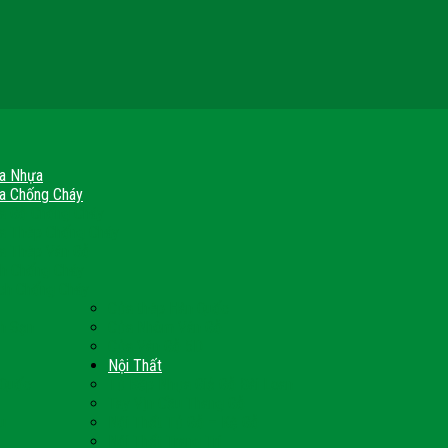
a Nhựa
a Chống Cháy
a Gỗ Chống Cháy
a Thép Chống Cháy
a Thép Vân Gỗ
nh Chống Cháy
ch Chống Cháy
Cửa thép Hàn Quốc
h Sạn
Cửa Nhôm Vân Gỗ
Cửa Vân Gỗ 5D
Nội Thất
 Quốc
Tủ Bếp Nhựa Giả Gỗ Đài Loan
Tay Vịn Cầu Thang Gỗ
u
Nội Thất Tủ Gỗ – Kệ Gỗ
Nội Thất Trang Trí