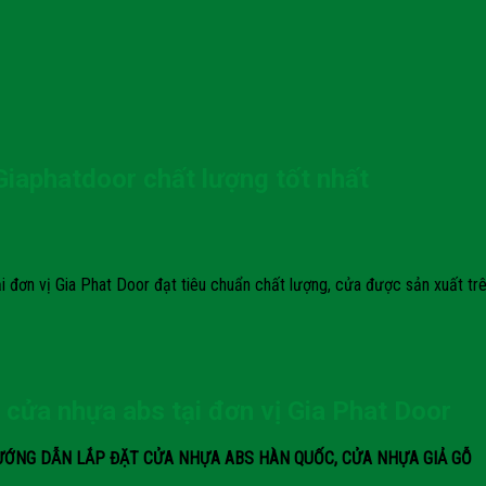
Giaphatdoor chất lượng tốt nhất
i đơn vị Gia Phat Door đạt tiêu chuẩn chất lượng, cửa được sản xuất t
cửa nhựa abs tại đơn vị Gia Phat Door
ỚNG DẪN LẮP ĐẶT CỬA NHỰA ABS HÀN QUỐC, CỬA NHỰA GIẢ GỖ