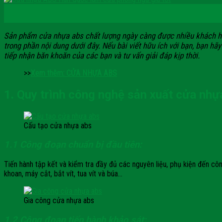
10
Th1
Sản phẩm cửa nhựa abs chất lượng ngày càng được nhiều khách h
trong phần nội dung dưới đây. Nếu bài viết hữu ích với bạn, bạn hãy
tiếp nhận băn khoăn của các bạn và tư vấn giải đáp kịp thời.
>>
Xem thêm: CỬA NHỰA ABS
1. Quy trình công nghệ sản xuất cửa nhự
Cấu tạo cửa nhựa abs
1.1 Công đoạn chuẩn bị đầu tiên:
Tiến hành tập kết và kiểm tra đầy đủ các nguyên liệu, phụ kiện đến c
khoan, máy cắt, bắt vít, tua vít và búa…
Gia công cửa nhựa abs
1.2 Công đoạn tiến hành khảo sát: