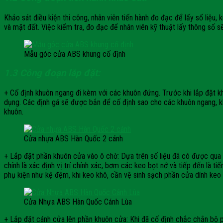
Khảo sát điều kiện thi công, nhân viên tiến hành đo đạc để lấy số liệ
và mặt đất. Việc kiểm tra, đo đạc để nhân viên kỹ thuật lấy thông số sẽ
Mẫu góc cửa ABS khung cố định
1.3 Công đoạn lắp đặt:
+ Cố định khuôn ngang đi kèm với các khuôn đứng. Trước khi lắp đặt k
dụng. Các định gá sẽ được bắn để cố định sao cho các khuôn ngang, kh
khuôn.
Cửa nhựa ABS Hàn Quốc 2 cánh
+ Lắp đặt phần khuôn cửa vào ô chờ: Dựa trên số liệu đã có được qua
chính là xác định vị trí chính xác, bơm các keo bọt nở và tiếp đến là
phụ kiện như kệ đệm, khi keo khô, cần vệ sinh sạch phần cửa dính k
Cửa Nhựa ABS Hàn Quốc Cánh Lùa
+ Lắp đặt cánh cửa lên phần khuôn cửa: Khi đã cố định chắc chắn bộ p