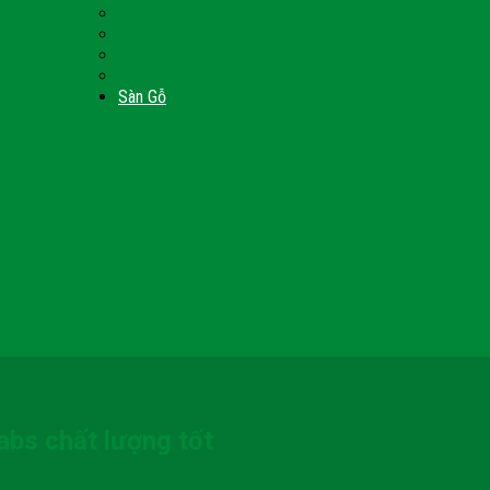
Nội Thất Giường Ngủ
Door
Cửa Kính Phòng Tắm
Ốp Tường Gỗ Công Nghiệp
inh
Vách Gỗ Công Nghiệp
Sàn Gỗ
bs chất lượng tốt