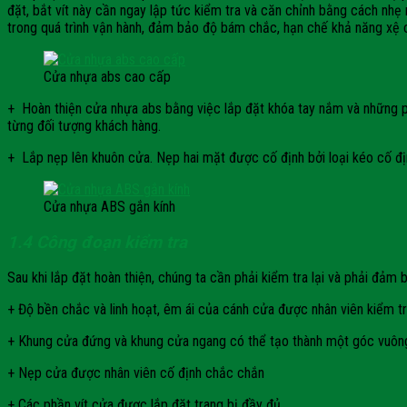
đặt, bắt vít này cần ngay lập tức kiểm tra và căn chỉnh bằng cách nhẹ
trong quá trình vận hành, đảm bảo độ bám chắc, hạn chế khả năng xệ c
Cửa nhựa abs cao cấp
+ Hoàn thiện cửa nhựa abs bằng việc lắp đặt khóa tay nắm và những phụ
từng đối tượng khách hàng.
+ Lắp nẹp lên khuôn cửa. Nẹp hai mặt được cố định bởi loại kéo cố đ
Cửa nhựa ABS gắn kính
1.4 Công đoạn kiểm tra
Sau khi lắp đặt hoàn thiện, chúng ta cần phải kiểm tra lại và phải đảm
+ Độ bền chắc và linh hoạt, êm ái của cánh cửa được nhân viên kiểm t
+ Khung cửa đứng và khung cửa ngang có thể tạo thành một góc vuông
+ Nẹp cửa được nhân viên cố định chắc chắn
+ Các phần vít cửa được lắp đặt trang bị đầy đủ