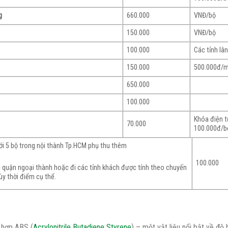
g
660.000
VNĐ/bộ
150.000
VNĐ/bộ
100.000
Các tỉnh lâ
150.000
500.000đ/
650.000
100.000
Khóa điện 
70.000
100.000đ/b
ới 5 bộ trong nội thành Tp.HCM phụ thu thêm
100.000
 quận ngoại thành hoặc đi các tỉnh khách được tính theo chuyến
ùy thời điểm cụ thể.
 hợp ABS (
Acrylonitrile Butadiene Styrene
) – một vật liệu nổi bật về độ 