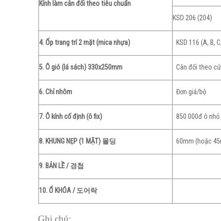
Kính làm cân đối theo tiêu chuẩn
KSD 206 (204)
4. Ốp trang trí 2 mặt (mica nhựa)
KSD 116 (A, B, C
5. Ô gió (lá sách) 330x250mm
Cân đối theo c
6. Chỉ nhôm
Đơn giá/bộ
7. Ô kính cố định (ô fix)
850.000đ ô nh
8. KHUNG NẸP (1 MẶT) 몰딩
60mm (hoặc 4
9. BẢN LỀ / 경첩
10. Ổ KHÓA / 도어락
Ghi chú: