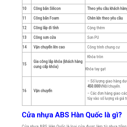
10
Công bắn Silicon
Theo yêu cầu khách hàn
11
Công bắn Foam
Chèn kín theo yêu cầu
12
Công lắp đi tỉnh
Cộng thêm
13
Công sơn cửa
Sơn PU
14
Vận chuyển lên cao
Công trình chung cư
Khóa tròn
Gia công lắp khóa (khách hàng
15
cung cấp khóa)
Khóa tay gạt
– Số lượng giao hàng dư
450.000
VNĐ/chuyến.
16
Vận chuyển
– Các đơn hàng giao các
tùy vào số lượng và giá t
Cửa nhựa ABS Hàn Quốc là gì?
Cửa nhựa ABS Hàn Quốc là loại cửa được làm từ nhựa tổng