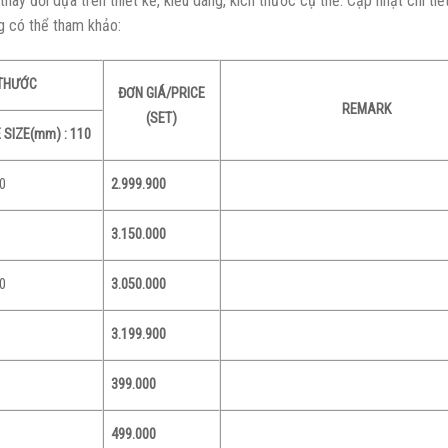
ay đổi dựa trên thiết kế, kiểu dáng, kích thước cụ thể. Cập nhật chi tiế
g có thể tham khảo:
 THƯỚC
ĐƠN GIÁ/PRICE
REMARK
(SET)
SIZE(mm) : 110
00
2.999.900
3.150.000
00
3.050.000
3.199.900
399.000
499.000