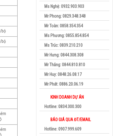
Ms Nghệ: 0932.903.903
Mr Phong: 0829.348.348
Mr Toàn: 0858.354.354
i/bộ
Ms Phương: 0855.854.854
i/bộ
Ms Trúc: 0839.210.210
Mr Hưng: 0844.308.308
Mr Thắng: 0844.810.810
Mr Huy: 0848.26.08.17
Mr Phát: 0886.20.06.19
KINH DOANH DỰ ÁN
Hotline: 0834.300.300
thêm
ộ
BÁO GIÁ QUA ĐT/EMAIL
Hotline: 0907.999.609
thêm
ộ