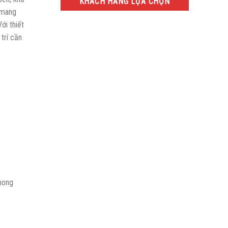
KHÁCH HÀNG LỰA CHỌN
 mang
ới thiết
trí cần
hong