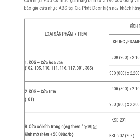
Cửa nhựa ABS có mức giá trung bình từ 2.990.000 đồng và th
báo giá cửa nhựa ABS tại Gia Phát Door hiện nay khách hàn
KÍCH
LOẠI SẢN PHẨM / ITEM
KHUNG /FRAME 
900 (800) x 2.1
1. KOS – Cửa hoa văn
(102, 105, 110, 111, 116, 117, 301, 305)
900 (800) x 2.200
900 (800) x 2.1
2. KOS – Cửa trơn
(101)
900 (800) x 2.200
KSD 201
3. Cửa có kính trong cộng thêm / 유리문
Kính mờ thêm + 50.000đ/bộ
KSD 202 (203)