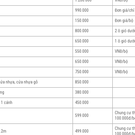
1.200.000
VNĐ/bộ
990.000
Đơn giá/chỉ
150.000
Đơn giá/bộ
800.000
2 ô gió dướ
650.000
1 ô gió dướ
550.000
VNĐ/bộ
650.000
VNĐ/bộ
750.000
VNĐ/bộ
cửa nhựa, cửa nhựa gỗ
850.000
òng
380.000
 1 cánh
450.000
Chung cư 
599.000
100.000đ/b
Chung cư 
2.2m
499.000
100.000đ/b