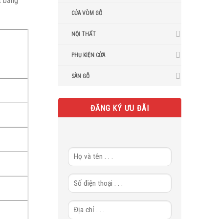
t bảng
CỬA VÒM GỖ
NỘI THẤT
PHỤ KIỆN CỬA
SÀN GỖ
ĐĂNG KÝ ƯU ĐÃI