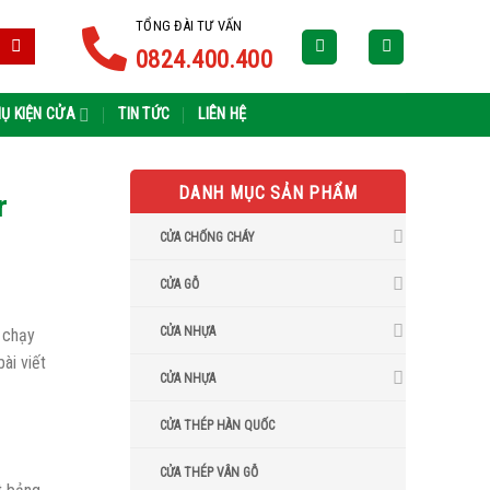
TỔNG ĐÀI TƯ VẤN
0824.400.400
Ụ KIỆN CỬA
TIN TỨC
LIÊN HỆ
DANH MỤC SẢN PHẨM
r
CỬA CHỐNG CHÁY
CỬA GỖ
CỬA NHỰA
 chạy
ài viết
CỬA NHỰA
CỬA THÉP HÀN QUỐC
CỬA THÉP VÂN GỖ