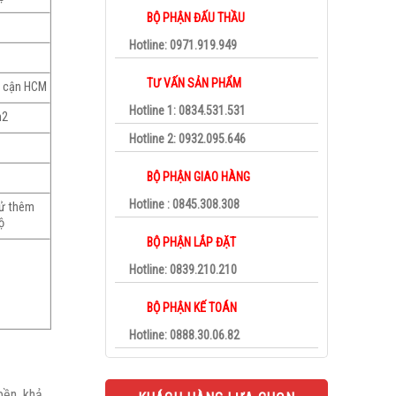
BỘ PHẬN ĐẤU THẦU
Hotline: 0971.919.949
TƯ VẤN SẢN PHẨM
n cận HCM
Hotline 1: 0834.531.531
m2
Hotline 2: 0932.095.646
BỘ PHẬN GIAO HÀNG
Hotline : 0845.308.308
tử thêm
ộ
BỘ PHẬN LẮP ĐẶT
Hotline: 0839.210.210
BỘ PHẬN KẾ TOÁN
Hotline: 0888.30.06.82
bền, khả