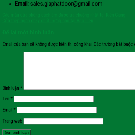
Email:
sales.giaphatdoor@gmail.com
Các mẫu cửa phòng cách âm được ưa chuộng nhất tại Kiên Giang
Cửa thép ngăn cháy chất lượng cao tại Bạc Liêu
Để lại một bình luận
Email của bạn sẽ không được hiển thị công khai.
Các trường bắt buộc
Bình luận
*
Tên
*
Email
*
Trang web