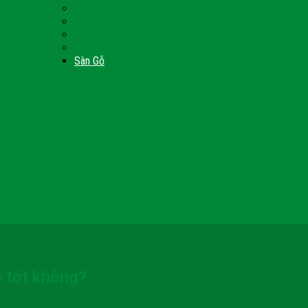
Nội Thất Giường Ngủ
Door
Cửa Kính Phòng Tắm
Ốp Tường Gỗ Công Nghiệp
inh
Vách Gỗ Công Nghiệp
Sàn Gỗ
 tốt không?