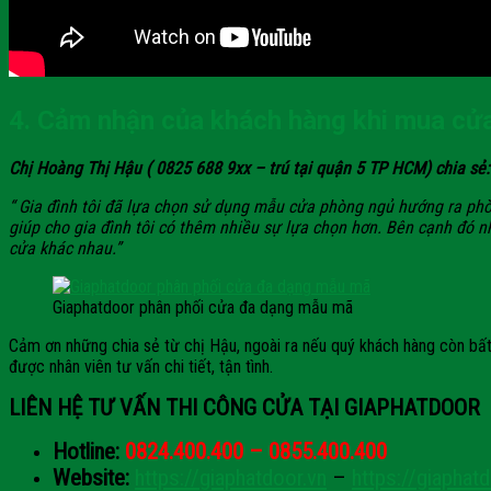
4. Cảm nhận của khách hàng khi mua cử
Chị Hoàng Thị Hậu ( 0825 688 9xx – trú tại quận 5 TP HCM) chia sẻ:
“ Gia đình tôi đã lựa chọn sử dụng mẫu cửa phòng ngủ hướng ra ph
giúp cho gia đình tôi có thêm nhiều sự lựa chọn hơn. Bên cạnh đó nh
cửa khác nhau.”
Giaphatdoor phân phối cửa đa dạng mẫu mã
Cảm ơn những chia sẻ từ chị Hậu, ngoài ra nếu quý khách hàng còn b
được nhân viên tư vấn chi tiết, tận tình.
LIÊN HỆ TƯ VẤN THI CÔNG CỬA TẠI GIAPHATDOOR
Hotline:
0824.400.400 – 0855.400.400
Website:
https://giaphatdoor.vn
–
https://giaphat