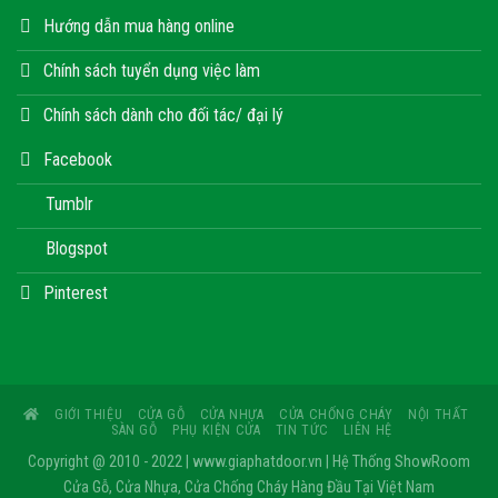
Hướng dẫn mua hàng online
Chính sách tuyển dụng việc làm
Chính sách dành cho đối tác/ đại lý
Facebook
Tumblr
Blogspot
Pinterest
GIỚI THIỆU
CỬA GỖ
CỬA NHỰA
CỬA CHỐNG CHÁY
NỘI THẤT
SÀN GỖ
PHỤ KIỆN CỬA
TIN TỨC
LIÊN HỆ
Copyright @ 2010 - 2022 | www.giaphatdoor.vn | Hệ Thống ShowRoom
Cửa Gỗ, Cửa Nhựa, Cửa Chống Cháy Hàng Đầu Tại Việt Nam