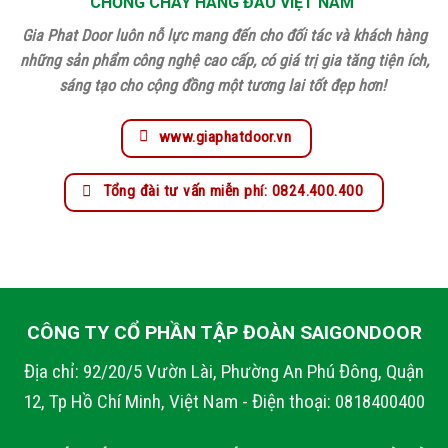
CHỐNG CHÁY HÀNG ĐẦU VIỆT NAM
Gia Phat Door luôn nỗ lực mang đến cho đối tác và khách hàng
những sản phẩm công nghệ cao cấp, có giá trị gia tăng tiện ích,
sáng tạo cho cộng đồng một tương lai tốt đẹp hơn!
www.giaphatdoor.vn
Tổng đài tư vấn miễn phí: 0824.400.400
CÔNG TY CỔ PHẦN TẬP ĐOÀN SAIGONDOOR
Địa chỉ: 92/20/5 Vườn Lài, Phường An Phú Đông, Quận
12, Tp Hồ Chí Minh, Việt Nam - Điện thoại: 0818400400