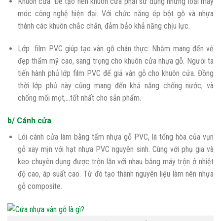
Khuôn cửa: Để tạo nên khuôn cửa phải sử dụng những loại máy
móc công nghệ hiện đại. Với chức năng ép bột gỗ và nhựa
thành các khuôn chắc chắn, đảm bảo khả năng chịu lực.
Lớp film PVC giúp tạo vân gỗ chân thực: Nhằm mang đến vẻ
đẹp thẩm mỹ cao, sang trọng cho khuôn cửa nhựa gỗ. Người ta
tiến hành phủ lớp film PVC để giả vân gỗ cho khuôn cửa. Đồng
thời lớp phủ này cũng mang đến khả năng chống nước, và
chống mối mọt,…tốt nhất cho sản phẩm.
b/ Cánh cửa
Lõi cánh cửa làm bằng tấm nhựa gỗ PVC, là tổng hòa của vụn
gỗ xay mịn với hạt nhựa PVC nguyên sinh. Cùng với phụ gia và
keo chuyên dụng được trộn lẫn với nhau bằng máy trộn ở nhiệt
độ cao, áp suất cao. Từ đó tạo thành nguyên liệu làm nên nhựa
gỗ composite.