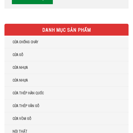
DANH MỤC SẢN PHẨM
CỬA CHỐNG CHÁY
CỬA GỖ
CỬA NHỰA
CỬA NHỰA
CỬA THÉP HÀN QUỐC
CỬA THÉP VÂN GỖ
CỬA VÒM GỖ
NỘI THẤT