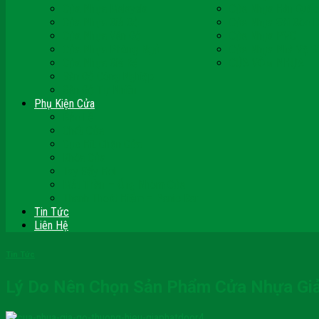
Cửa Nhựa Malaysia
Cửa Nhựa Hàn Quốc
Cửa Nhựa Giả Gỗ
Cửa Nhựa Sài Gòn 
Cửa Nhựa Vân Gỗ
Cửa Nhựa PVC
Cửa Nhựa Phòng Ngủ
Cửa Nhựa Nhà Vệ S
Cửa Nhựa Giá Rẻ
CỬA VÒM NHỰA
Sàn Gỗ Công Nghiệp
Sàn Gỗ Tự Nhiên
Phụ Kiện Cửa
Bản Lề
Chốt Cửa
Cục Hít Chặn Cửa
Khóa Cửa
Tay Đẩy Hơi
Mắt Thần – Ống Nhòm Cửa
Thanh Thoát Hiểm – Panic Bar
Tin Tức
Liên Hệ
Tin Tức
Lý Do Nên Chọn Sản Phẩm Cửa Nhựa Gi