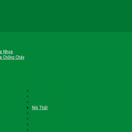
a Nhựa
a Chống Cháy
a Gỗ Chống Cháy
a Thép Chống Cháy
a Thép Vân Gỗ
nh Chống Cháy
ch Chống Cháy
Cửa thép Hàn Quốc
h Sạn
Cửa Nhôm Vân Gỗ
Cửa Vân Gỗ 5D
Nội Thất
 Quốc
Tủ Bếp Nhựa Giả Gỗ Đài Loan
Tay Vịn Cầu Thang Gỗ
u
Nội Thất Tủ Gỗ – Kệ Gỗ
Nội Thất Trang Trí