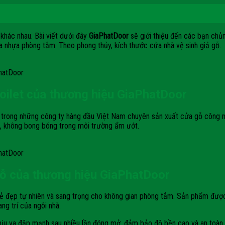
khác nhau. Bài viết dưới đây
GiaPhatDoor
sẽ giới thiệu đến các bạn chủ
 nhựa phòng tắm. Theo phong thủy, kích thước cửa nhà vệ sinh giả gỗ.
hatDoor
toilet của thương hiệu GiaPhatDoor
 trong những công ty hàng đầu Việt Nam chuyên sản xuất cửa gỗ công n
, không bong bóng trong môi trường ẩm ướt.
hatDoor
gỗ của thương hiệu GiaPhatDoor
vẻ đẹp tự nhiên và sang trọng cho không gian phòng tắm. Sản phẩm được
ng trí của ngôi nhà.
hịu va đập mạnh sau nhiều lần đóng mở, đảm bảo độ bền cao và an toàn