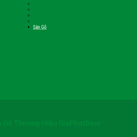
Nội Thất Giường Ngủ
Door
Cửa Kính Phòng Tắm
Ốp Tường Gỗ Công Nghiệp
inh
Vách Gỗ Công Nghiệp
Sàn Gỗ
ả Gỗ Thương Hiệu GiaPhatDoor