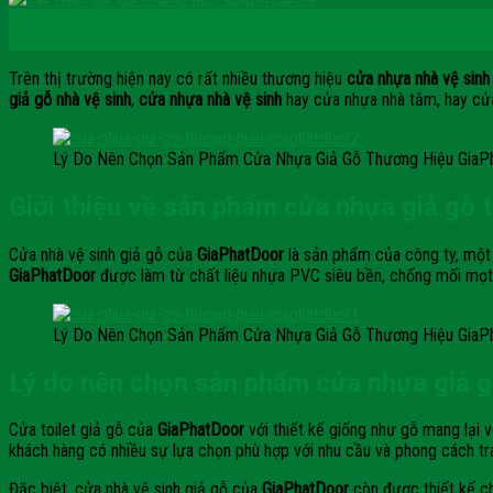
30
Th3
Trên thị trường hiện nay có rất nhiều thương hiệu
cửa nhựa nhà vệ sinh
giả gỗ nhà vệ sinh
,
cửa nhựa nhà vệ sinh
hay cửa nhựa nhà tắm, hay cửa
Lý Do Nên Chọn Sản Phẩm Cửa Nhựa Giả Gỗ Thương Hiệu GiaP
Giới thiệu về sản phẩm cửa nhựa giả gỗ 
Cửa nhà vệ sinh giả gỗ của
GiaPhatDoor
là sản phẩm của công ty, một
GiaPhatDoor
được làm từ chất liệu nhựa PVC siêu bền, chống mối mọt
Lý Do Nên Chọn Sản Phẩm Cửa Nhựa Giả Gỗ Thương Hiệu GiaP
Lý do nên chọn sản phẩm cửa nhựa giả 
Cửa toilet giả gỗ của
GiaPhatDoor
với thiết kế giống như gỗ mang lại 
khách hàng có nhiều sự lựa chọn phù hợp với nhu cầu và phong cách tra
Đặc biệt, cửa nhà vệ sinh giả gỗ của
GiaPhatDoor
còn được thiết kế c