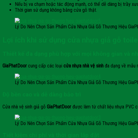
Nếu bị va chạm hoặc tác động mạnh, có thể dễ dàng bị trầy xư
Thời gian sử dụng không bằng cửa gỗ thật.
Lý Do Nên Chọn Sản Phẩm Cửa Nhựa Giả Gỗ Thương Hiệu GiaP
Lợi ích khi sử dụng cửa nhựa giả gỗ toil
Thiết kế đa dạng phù hợp với mọi không gian và n
GiaPhatDoor
cung cấp các loại
cửa nhựa nhà vệ sinh
đa dạng về mẫu mã
Lý Do Nên Chọn Sản Phẩm Cửa Nhựa Giả Gỗ Thương Hiệu GiaP
Độ bền cao và dễ dàng bảo trì
Cửa nhà vệ sinh giả gỗ
GiaPhatDoor
được làm từ chất liệu nhựa PVC ca
Lý Do Nên Chọn Sản Phẩm Cửa Nhựa Giả Gỗ Thương Hiệu GiaP
Tiết kiệm chi phí và thời gian lắp đặt