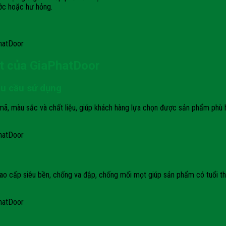
ớc hoặc hư hỏng.
hatDoor
et của GiaPhatDoor
hu cầu sử dụng
, màu sắc và chất liệu, giúp khách hàng lựa chọn được sản phẩm phù hợ
hatDoor
o cấp siêu bền, chống va đập, chống mối mọt giúp sản phẩm có tuổi thọ 
hatDoor