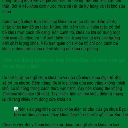
cũng tương đối kém và gần như chỉ có thể lắp đặt cho khu vực nội
thất. Bởi vì nếu khóa dính nước mưa sẽ rất dễ hư hỏng và rất khó sửa
chữa.
Còn cửa gỗ nhựa Bạc Liêu loại khóa cơ sẽ có nhược điểm về độ
chắc chắn hay độ an toàn. Những tên trộm tinh vi hoàn toàn có thể
bẻ khóa một cách dễ dàng. Bên cạnh đó, khóa cơ khi sử dụng một
thời gian dài cũng có thể xuất hiện tình trạng han gỉ gây ảnh hưởng
đến chất lượng khóa. Nếu bạn quên chìa khóa thì chỉ còn cách bẻ
khóa vì dòng cửa khóa cơ sẽ không có khóa dự phòng.
Nên sử dụng khóa cơ hay khóa điện tử cho cửa gỗ
nhựa Bạc Liêu?
Có thể thấy, cửa gỗ nhựa khóa cơ và cửa gỗ nhựa khóa điện tử đều
sẽ có ưu nhược điểm riêng. Dù là loại khóa cửa nào cũng không tránh
khỏi có lỗ hổng trong cách thức vận hành. Vậy nên không thể khẳng
định loại khóa nào tốt nhất. Tuy nhiên, tiện ích mà khóa điện tử mang
lại rõ ràng nhiều hơn dòng cửa khóa cơ.
Nên sử dụng khóa cơ hay khóa điện tử cho cửa gỗ nhựa Bạc Li
Chính vì vậy, đối với câu hỏi nên sử dụng cửa gỗ nhựa khóa cơ hay