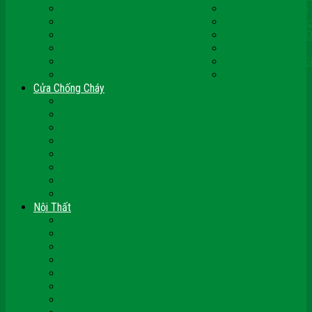
Cửa Nhựa Ghép Thanh
Cửa Nhựa Lõi Thép
Cửa Nhựa Malaysia
Cửa Nhựa Hàn Quốc
Cửa Nhựa Giả Gỗ
Cửa Nhựa Sài Gòn 
Cửa Nhựa Vân Gỗ
Cửa Nhựa PVC
Cửa Nhựa Phòng Ngủ
Cửa Nhựa Nhà Vệ S
Cửa Nhựa Giá Rẻ
CỬA VÒM NHỰA
Cửa Chống Cháy
Cửa Gỗ Chống Cháy
Cửa Thép Chống Cháy
Cửa Thép Vân Gỗ
Kính Chống Cháy
Vách Chống Cháy
Cửa thép Hàn Quốc
Cửa Nhôm Vân Gỗ
Cửa Vân Gỗ 5D
Nội Thất
Tủ Bếp Nhựa Giả Gỗ Đài Loan
Tay Vịn Cầu Thang Gỗ
Nội Thất Tủ Gỗ – Kệ Gỗ
Nội Thất Trang Trí
Nội Thất Giường Ngủ
Cửa Kính Phòng Tắm
Ốp Tường Gỗ Công Nghiệp