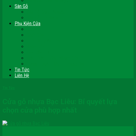
Vách Gỗ Công Nghiệp
Sàn Gỗ
Sàn Gỗ Công Nghiệp
Sàn Gỗ Tự Nhiên
Phụ Kiện Cửa
Bản Lề
Chốt Cửa
Cục Hít Chặn Cửa
Khóa Cửa
Tay Đẩy Hơi
Mắt Thần – Ống Nhòm Cửa
Thanh Thoát Hiểm – Panic Bar
Tin Tức
Liên Hệ
Tin Tức
Cửa gỗ nhựa Bạc Liêu: Bí quyết lựa
chọn cửa phù hợp nhất
21
Th11