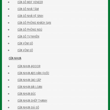
CỬA GỖ MDF VENEER
CỬA GỖ NHÀ TẮM
CỬA GỖ NHÀ VỆ SINH
CỬA GỖ PHÒNG KHÁCH SẠN
CỬA GỖ PHÒNG NGỦ
CỬA GỖ TỰ NHIÊN
CỬA VÒM GỖ
CỬA VÒM GỖ
CỬA NHỰA
CỬA NHỰA @DOOR
CỬA NHỰA ABS HÀN QUỐC
CỬA NHỰA CAO CẤP
CỬA NHỰA ĐÀI LOAN
CỬA NHỰA ĐÚC
CỬA NHỰA GHÉP THANH
CỬA NHỰA GIẢ GỖ