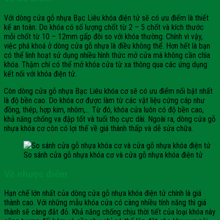
Với dòng cửa gỗ nhựa Bạc Liêu khóa điện tử sẽ có ưu điểm là thiết
kế an toàn. Do khóa có số lượng chốt từ 2 – 5 chốt và kích thước
mỗi chốt từ 10 – 12mm gấp đôi so với khóa thường. Chính vì vậy,
việc phá khoá ở dòng cửa gỗ nhựa là điều không thể. Hơn hết là bạn
có thể linh hoạt sử dụng nhiều hình thức mở cửa mà không cần chìa
khóa. Thậm chí có thể mở khóa cửa từ xa thông qua các ứng dụng
kết nối với khóa điện tử.
Còn dòng cửa gỗ nhựa Bạc Liêu khóa cơ sẽ có ưu điểm nổi bật nhất
là độ bền cao. Do khóa cơ được làm từ các vật liệu cứng cáp như
đồng, thép, hợp kim, nhôm,… Từ đó, khóa cửa luôn có độ bền cao,
khả năng chống va đập tốt và tuổi thọ cực dài. Ngoài ra, dòng cửa gỗ
nhựa khóa cơ còn có lợi thế về giá thành thấp và dễ sửa chữa.
So sánh cửa gỗ nhựa khóa cơ và cửa gỗ nhựa khóa điện tử
Về nhược điểm
Hạn chế lớn nhất của dòng cửa gỗ nhựa khóa điện tử chính là giá
thành cao. Với những mẫu khóa cửa có càng nhiều tính năng thì giá
thành sẽ càng đắt đỏ. Khả năng chống chịu thời tiết của loại khóa này