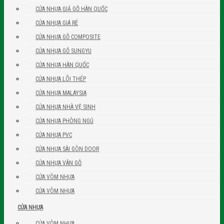
CỬA NHỰA GIẢ GỖ HÀN QUỐC
CỬA NHỰA GIÁ RẺ
CỬA NHỰA GỖ COMPOSITE
CỬA NHỰA GỖ SUNGYU
CỬA NHỰA HÀN QUỐC
CỬA NHỰA LÕI THÉP
CỬA NHỰA MALAYSIA
CỬA NHỰA NHÀ VỆ SINH
CỬA NHỰA PHÒNG NGỦ
CỬA NHỰA PVC
CỬA NHỰA SÀI GÒN DOOR
CỬA NHỰA VÂN GỖ
CỬA VÒM NHỰA
CỬA VÒM NHỰA
CỬA NHỰA
CỬA VÒM NHỰA