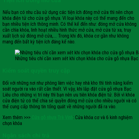
Tiện ích đóng mở cửa
Nếu bạn có nhu cầu sử dụng các tiện ích đóng mở cửa thì nên chọn
khóa điện tử cho cửa gỗ nhựa. Vì loại khóa này có thể mang đến cho
bạn nhiều tiện ích thông minh. Có thể kể đến như: đóng mở cửa không
cần chìa khóa, linh hoạt nhiều hình thức mở cửa, mở cửa từ xa, truy
xuất lịch sử đóng mở cửa,…. Trong khi đó, khóa cơ gần như không
mang đến bất kỳ tiện ích đáng kể nào.
Những tiêu chí cần xem xét khi chọn khóa cho cửa gỗ nhựa Bạc
Kiểm soát quyền truy cập
Đối với những nơi như phòng làm việc hay nhà kho thì tính năng kiểm
soát người ra vào rất cần thiết. Vì vậy, khi lắp đặt cửa gỗ nhựa Bạc
Liêu cho những vị trí này thì bạn nên ưu tiên khóa điện tử. Bởi vì khóa
cửa điện tử có thể chia sẻ quyền đóng mở cửa cho nhiều người và có
thể cung cấp thông tin tổng quát về những người đã ra vào.
Xem thêm >>>
Cửa gỗ nhựa Trà Vinh
: Cửa khóa cơ và 6 kinh nghiệm
chọn khóa
Ngân sách chi trả