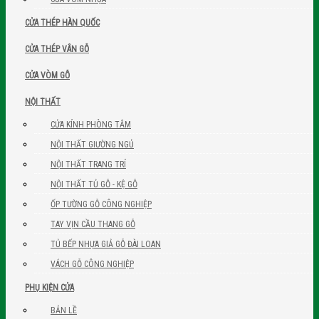
CỬA THÉP HÀN QUỐC
CỬA THÉP VÂN GỖ
CỬA VÒM GỖ
NỘI THẤT
CỬA KÍNH PHÒNG TẮM
NỘI THẤT GIƯỜNG NGỦ
NỘI THẤT TRANG TRÍ
NỘI THẤT TỦ GỖ - KỆ GỖ
ỐP TƯỜNG GỖ CÔNG NGHIỆP
TAY VỊN CẦU THANG GỖ
TỦ BẾP NHỰA GIẢ GỖ ĐÀI LOAN
VÁCH GỖ CÔNG NGHIỆP
PHỤ KIỆN CỬA
BẢN LỀ