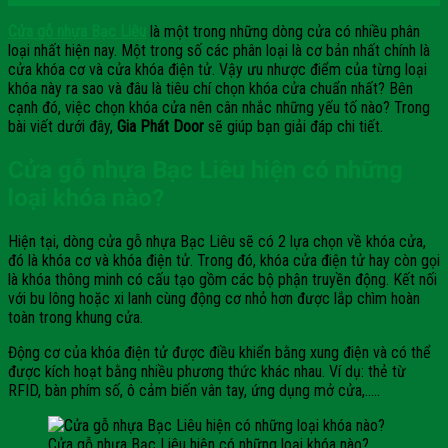
Cửa gỗ nhựa Bạc Liêu
là một trong những dòng cửa có nhiều phân
loại nhất hiện nay. Một trong số các phân loại là cơ bản nhất chính là
cửa khóa cơ và cửa khóa điện tử. Vậy ưu nhược điểm của từng loại
khóa này ra sao và đâu là tiêu chí chọn khóa cửa chuẩn nhất? Bên
cạnh đó, việc chọn khóa cửa nên cân nhắc những yếu tố nào? Trong
bài viết dưới đây,
Gia Phát Door
sẽ giúp bạn giải đáp chi tiết.
Cửa gỗ nhựa Bạc Liêu hiện có những
loại khóa nào?
Hiện tại, dòng cửa gỗ nhựa Bạc Liêu sẽ có 2 lựa chọn về khóa cửa,
đó là khóa cơ và khóa điện tử. Trong đó, khóa cửa điện tử hay còn gọi
là khóa thông minh có cấu tạo gồm các bộ phận truyền động. Kết nối
với bu lông hoặc xi lanh cùng động cơ nhỏ hơn được lắp chìm hoàn
toàn trong khung cửa.
Động cơ của khóa điện tử được điều khiển bằng xung điện và có thể
được kích hoạt bằng nhiều phương thức khác nhau. Ví dụ: thẻ từ
RFID, bàn phím số, ô cảm biến vân tay, ứng dụng mở cửa,…..
Cửa gỗ nhựa Bạc Liêu hiện có những loại khóa nào?