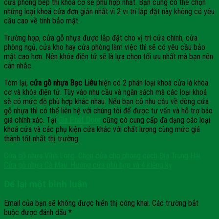
cửa phòng bếp thì khoá cơ sẽ phù hợp nhất. Bạn cũng có thể chọn
những loại khoá cửa đơn giản nhất vì 2 vị trí lắp đặt này không có yêu
cầu cao về tính bảo mật.
Trường hợp, cửa gỗ nhựa được lắp đặt cho vị trí cửa chính, cửa
phòng ngủ, cửa kho hay cửa phòng làm việc thì sẽ có yêu cầu bảo
mật cao hơn. Nên khóa điện tử sẽ là lựa chọn tối ưu nhất mà bạn nên
cân nhắc.
Tóm lại,
cửa gỗ nhựa Bạc Liêu
hiện có 2 phân loại khoá cửa là khóa
cơ và khóa điện tử. Tùy vào nhu cầu và ngân sách mà các loại khoá
sẽ có mức độ phù hợp khác nhau. Nếu bạn có nhu cầu về dòng cửa
gỗ nhựa thì có thể liên hệ với chúng tôi để được tư vấn và hỗ trợ báo
giá chính xác. Tại
Gia Phát Door
cũng có cung cấp đa dạng các loại
khoá cửa và các phụ kiện cửa khác với chất lượng cùng mức giá
thành tốt nhất thị trường.
Cửa gỗ nhựa Vĩnh Long: Chọn cửa cho phong cách Địa Trung Hải
Cửa gỗ nhựa Cà Mau: Hướng cửa phù hợp và 4 kiêng kỵ
Để lại một bình luận
Email của bạn sẽ không được hiển thị công khai.
Các trường bắt
buộc được đánh dấu
*