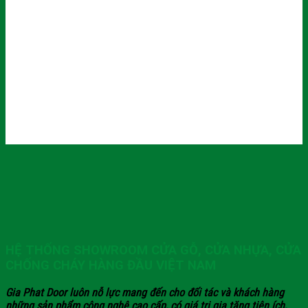
HỆ THỐNG SHOWROOM CỬA GỖ, CỬA NHỰA, CỬA
CHỐNG CHÁY HÀNG ĐẦU VIỆT NAM
Gia Phat Door luôn nỗ lực mang đến cho đối tác và khách hàng
những sản phẩm công nghệ cao cấp, có giá trị gia tăng tiện ích,