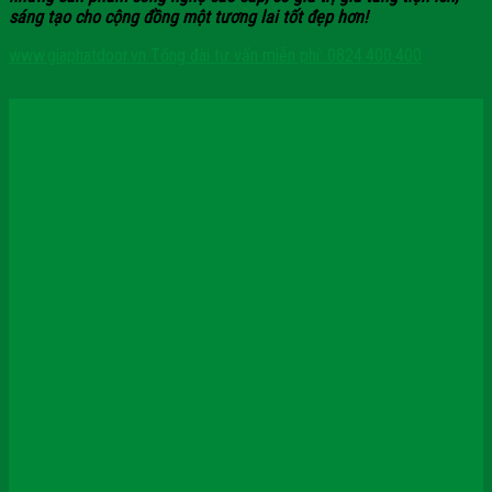
sáng tạo cho cộng đồng một tương lai tốt đẹp hơn!
www.giaphatdoor.vn
Tổng đài tư vấn miễn phí: 0824.400.400