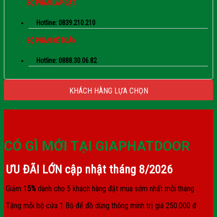
BỘ PHẬN LẮP ĐẶT
Hotline: 0839.210.210
BỘ PHẬN KẾ TOÁN
Hotline: 0888.30.06.82
KHÁCH HÀNG LỰA CHỌN
CÓ GÌ MỚI TẠI GIAPHATDOOR
ƯU ĐÃI LỚN cập nhật tháng
8/2026
Giảm 1
5%
dành cho 5 khách hàng đặt mua sớm nhất mỗi tháng
Tặng mỗi bộ cửa 1 Bộ để đồ dùng thông minh trị giá 250.000 đ