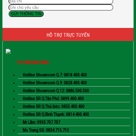
HỖ TRỢ TRỰC TUYẾN
TƯ VẤN BÁN HÀNG
Hotline Showroom Q.7: 0818.400.400
Hotline Showroom Q.9: 0828.400.400
Hotline Showroom Q.12: 0886.500.500
Hotline SR Q.Tân Phú: 0899.400.400
Hotline SR Q.Thủ Đức: 0855.400.400
Hotline SR Q.Bình Thạnh: 0814.400.400
Mr Lãm: 0933.707.707
Ms Trang SG: 0834.715.715