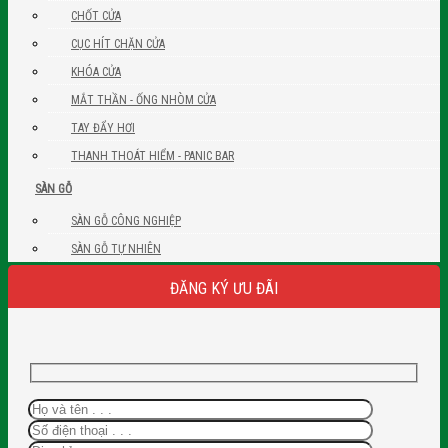
CHỐT CỬA
CỤC HÍT CHẶN CỬA
KHÓA CỬA
MẮT THẦN - ỐNG NHÒM CỬA
TAY ĐẨY HƠI
THANH THOÁT HIỂM - PANIC BAR
SÀN GỖ
SÀN GỖ CÔNG NGHIỆP
SÀN GỖ TỰ NHIÊN
ĐĂNG KÝ ƯU ĐÃI