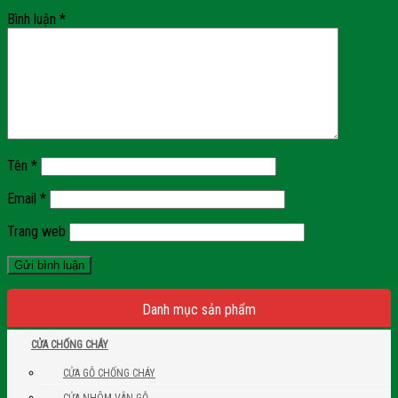
Bình luận
*
Tên
*
Email
*
Trang web
Danh mục sản phẩm
CỬA CHỐNG CHÁY
CỬA GỖ CHỐNG CHÁY