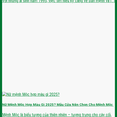
Với những ai sinh năm 1995, việc tìm hiểu kỹ càng về bản mệnh và [...]
Nữ Mệnh Mộc Hợp Màu Gì 2025? Mẫu Cửa Nên Chọn Cho Mệnh Mộc
Mệnh Mộc là biểu tượng của thiên nhiên – tượng trưng cho cây cối,