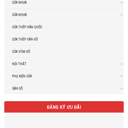
CỬA NHỰA
CỬA NHỰA
CỬA THÉP HÀN QUỐC
CỬA THÉP VÂN GỖ
CỬA VÒM GỖ
NỘI THẤT
PHỤ KIỆN CỬA
SÀN GỖ
ĐĂNG KÝ ƯU ĐÃI