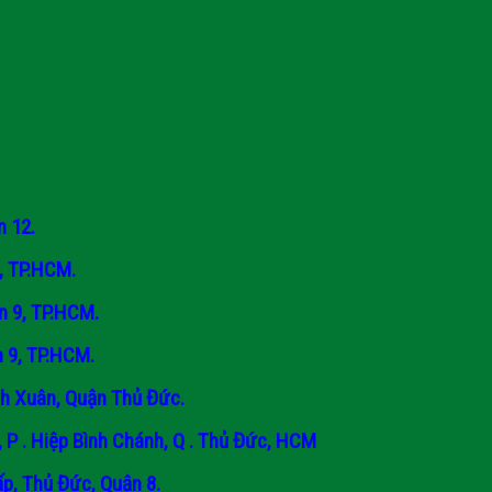
 12.
, TP.HCM.
n 9, TP.HCM.
 9, TP.HCM.
h Xuân, Quận Thủ Đức.
 . Hiệp Bình Chánh, Q . Thủ Đức, HCM
p, Thủ Đức, Quận 8.