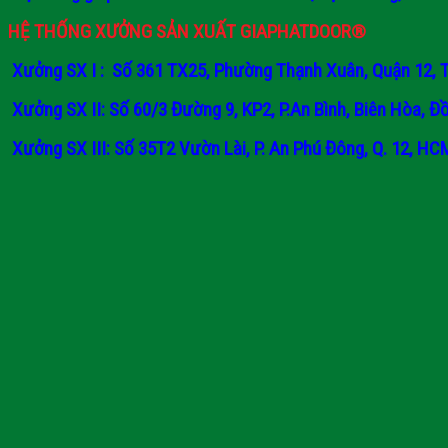
HỆ THỐNG XƯỞNG SẢN XUẤT GIAPHATDOOR®
Xưởng SX I : Số 361 TX25, Phường Thạnh Xuân, Quận 12, 
Xưởng SX II: Số 60/3 Đường 9, KP2, P.An Bình, Biên Hòa, Đồ
Xưởng SX III: Số 35T2 Vườn Lài, P. An Phú Đông, Q. 12, HC