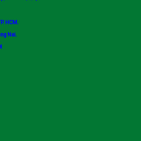
TP. HCM.
ng Nai.
M