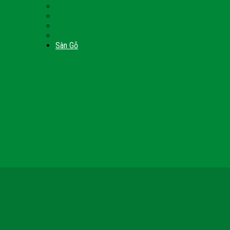
Nội Thất Giường Ngủ
Door
Cửa Kính Phòng Tắm
Ốp Tường Gỗ Công Nghiệp
inh
Vách Gỗ Công Nghiệp
Sàn Gỗ