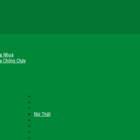
a Nhựa
a Chống Cháy
a Gỗ Chống Cháy
a Thép Chống Cháy
a Thép Vân Gỗ
nh Chống Cháy
ch Chống Cháy
Cửa thép Hàn Quốc
h Sạn
Cửa Nhôm Vân Gỗ
Cửa Vân Gỗ 5D
Nội Thất
 Quốc
Tủ Bếp Nhựa Giả Gỗ Đài Loan
Tay Vịn Cầu Thang Gỗ
u
Nội Thất Tủ Gỗ – Kệ Gỗ
Nội Thất Trang Trí