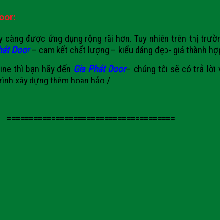
oor:
àng được ứng dụng rộng rãi hơn. Tuy nhiên trên thị trườn
hát Door
– cam kết chất lượng – kiểu dáng đẹp- giá thành hợp
ne thì bạn hãy đến
Gia Phát Door
– chúng tôi sẽ có trả lời
trình xây dựng thêm hoàn hảo./.
======================================