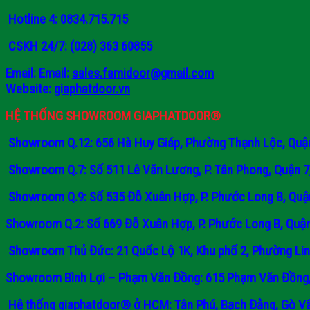
Hotline 4: 0834.715.715
CSKH 24/7: (028) 363 60855
Email: Email:
sales.famidoor@gmail.com
Website:
giaphatdoor.vn
HỆ THỐNG SHOWROOM GIAPHATDOOR®
Showroom Q.12: 656 Hà Huy Giáp, Phường Thạnh Lộc, Quận
Showroom Q.7: Số 511 Lê Văn Lương, P. Tân Phong, Quận 7
Showroom Q.9: Số 535 Đỗ Xuân Hợp, P. Phước Long B, Quậ
Showroom Q.2: Số 669 Đỗ Xuân Hợp, P. Phước Long B, Quận
Showroom Thủ Đức: 21 Quốc Lộ 1K, Khu phố 2, Phường Lin
Showroom Bình Lợi – Phạm Văn Đồng: 615 Phạm Văn Đồng, P
Hệ thống giaphatdoor® ở HCM: Tân Phú, Bạch Đằng, Gò Vấ