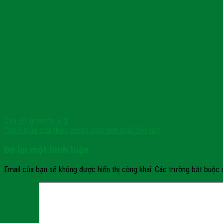
Cửa gỗ laminate là gì
Top 3 mẫu cửa thép chống cháy bền nhất hiện nay
Để lại một bình luận
Email của bạn sẽ không được hiển thị công khai.
Các trường bắt buộc