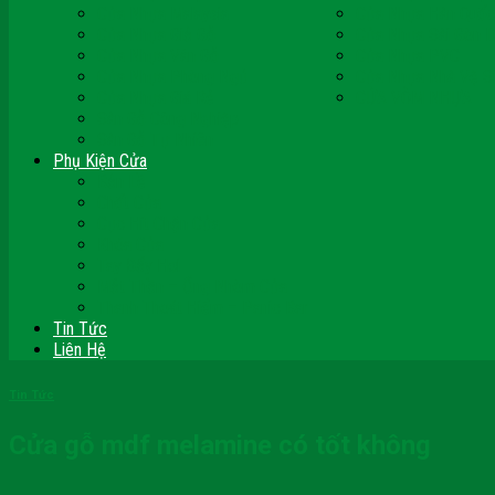
Cửa Nhựa Malaysia
Cửa Nhựa Hàn Quốc
Cửa Nhựa Giả Gỗ
Cửa Nhựa Sài Gòn 
Cửa Nhựa Vân Gỗ
Cửa Nhựa PVC
Cửa Nhựa Phòng Ngủ
Cửa Nhựa Nhà Vệ S
Cửa Nhựa Giá Rẻ
CỬA VÒM NHỰA
Sàn Gỗ Công Nghiệp
Sàn Gỗ Tự Nhiên
Phụ Kiện Cửa
Bản Lề
Chốt Cửa
Cục Hít Chặn Cửa
Khóa Cửa
Tay Đẩy Hơi
Mắt Thần – Ống Nhòm Cửa
Thanh Thoát Hiểm – Panic Bar
Tin Tức
Liên Hệ
Tin Tức
Cửa gỗ mdf melamine có tốt không