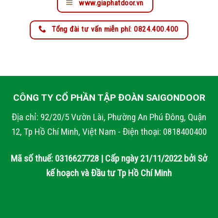
www.giaphatdoor.vn
Tổng đài tư vấn miễn phí: 0824.400.400
CÔNG TY CỔ PHẦN TẬP ĐOÀN SAIGONDOOR
Địa chỉ: 92/20/5 Vườn Lài, Phường An Phú Đông, Quận
12, Tp Hồ Chí Minh, Việt Nam - Điện thoại: 0818400400
Mã số thuế: 0316627728 | Cấp ngày 21/11/2022 bởi Sở
kế hoạch và Đầu tư Tp Hồ Chí Minh