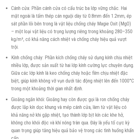
Cánh cửa: Phần cánh cửa có cấu trúc ba lớp vững chắc. Hai
mặt ngoài là tấm thép cán nguội dày từ 0.8mm đến 1.2mm, ép
sát phần lõi bên trong là vật liệu chống cháy Magie Oxit (MgO)
– một loại vật liệu có trọng lượng riêng trong khoảng 280–350
kg/m³, có khả năng cách nhiệt và chống cháy hiệu quả vượt
trội.
Kính chống cháy: Phần kích chống cháy sử dụng kính chịu nhiệt
nhiều lớp, được sản xuất từ hai lớp kính cường lực chuyên dụng.
Giữa các lớp kính là keo chống cháy hoặc film chịu nhiệt đặc
biệt, giúp kính không vỡ vụn dưới tác động nhiệt lên đến 1000°C
trong một khoảng thời gian nhất định.
Gioăng ngăn khói: Gioăng hay còn được gọi là ron chống cháy
được lắp kín dọc khung và mép cánh cửa, làm từ vật liệu có
khả năng nở khi gặp nhiệt, tạo thành lớp bịt kín các khe hở,
không cho khói độc và khí nóng tràn qua. Đây là yếu tố cực kỳ
quan trọng giúp tăng hiệu quả bảo vệ trong các tình huống khẩn
cấp.