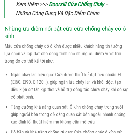
Xem thêm >>>
Doorsill Cửa Chống Cháy
–
Những Công Dụng Và Đặc Điểm Chính
Những ưu điểm nổi bật cửa cửa chống cháy có ô
kính
Mẫu cửa chống cháy có ô kính được nhiều khách hàng tin tưởng
lựa chọn và lắp đặt cho công trình nhờ những ưu điểm vượt trội
trong đó có thể kể tới như:
Ngăn cháy lan hiệu quả: Cửa được thiết kế đạt tiêu chuẩn EI
(EI60, EI90, EI120…), giúp ngăn lửa cháy lan và khói độc, tạo
điều kiện sơ tán kịp thời và hỗ trợ công tác chữa cháy khi có sự
cố phát sinh.
Tăng cường khả năng quan sát: Ô kính chống cháy trong suốt
giúp người bên trong dễ dàng quan sát bên ngoài, nhanh chóng
xác định lối thoát hiểm mà không cần mở cửa.
Độ bền và khả năng chống gỉ cao: Cửa chống cháy ô kính sử