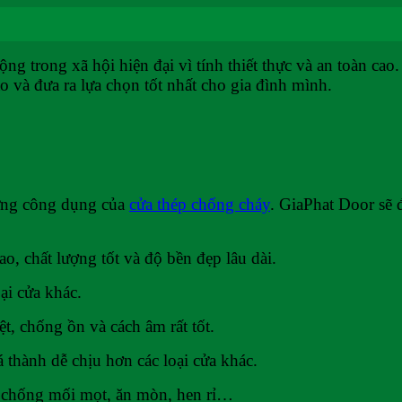
g trong xã hội hiện đại vì tính thiết thực và an toàn ca
o và đưa ra lựa chọn tốt nhất cho gia đình mình.
hững công dụng của
cửa thép chống cháy
. GiaPhat Door sẽ 
o, chất lượng tốt và độ bền đẹp lâu dài.
ại cửa khác.
, chống ồn và cách âm rất tốt.
thành dễ chịu hơn các loại cửa khác.
ng chống mối mọt, ăn mòn, hen rỉ…