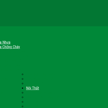
a Nhựa
a Chống Cháy
a Gỗ Chống Cháy
a Thép Chống Cháy
a Thép Vân Gỗ
nh Chống Cháy
ch Chống Cháy
Cửa thép Hàn Quốc
h Sạn
Cửa Nhôm Vân Gỗ
Cửa Vân Gỗ 5D
Nội Thất
 Quốc
Tủ Bếp Nhựa Giả Gỗ Đài Loan
Tay Vịn Cầu Thang Gỗ
u
Nội Thất Tủ Gỗ – Kệ Gỗ
Nội Thất Trang Trí