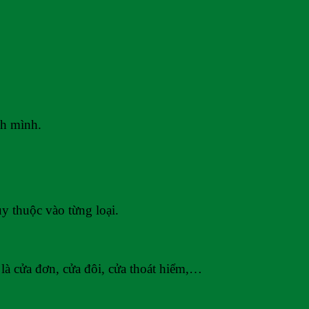
nh mình.
y thuộc vào từng loại.
à cửa đơn, cửa đôi, cửa thoát hiểm,…