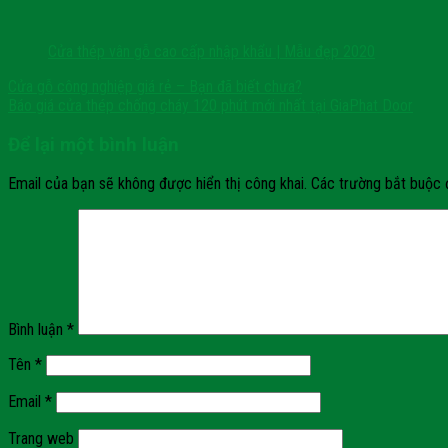
Cửa thép vân gỗ cao cấp nhập khẩu | Mẫu đẹp 2020
Cửa gỗ công nghiệp giá rẻ – Bạn đã biết chưa?
Báo giá cửa thép chống cháy 120 phút mới nhất tại GiaPhat Door
Để lại một bình luận
Email của bạn sẽ không được hiển thị công khai.
Các trường bắt buộc
Bình luận
*
Tên
*
Email
*
Trang web