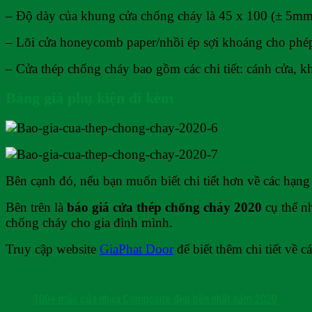
– Độ dày của khung cửa chống cháy là 45 x 100 (± 5mm
– Lõi cửa honeycomb paper/nhồi ép sợi khoáng cho phép
– Cửa thép chống cháy bao gồm các chi tiết: cánh cửa, k
Bảng giá phụ kiện đi kèm
Bên cạnh đó, nếu bạn muốn biết chi tiết hơn về các hạng
Bên trên là
báo giá cửa thép chống cháy 2020
cụ thể nh
chống cháy cho gia đình mình.
Truy cập website
GiaPhat Door
để biết thêm chi tiết về c
100+ mẫu cửa nhựa Composite đẹp bền nhất năm 2020