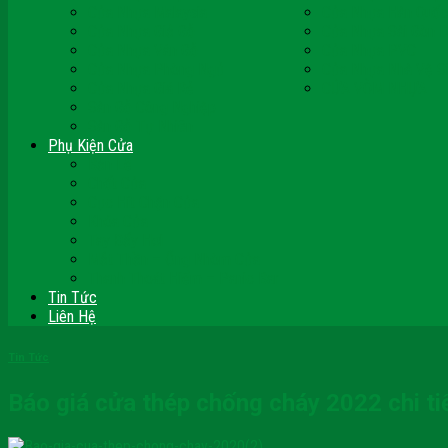
Cửa Nhựa Malaysia
Cửa Nhựa Hàn Quốc
Cửa Nhựa Giả Gỗ
Cửa Nhựa Sài Gòn 
Cửa Nhựa Vân Gỗ
Cửa Nhựa PVC
Cửa Nhựa Phòng Ngủ
Cửa Nhựa Nhà Vệ S
Cửa Nhựa Giá Rẻ
CỬA VÒM NHỰA
Sàn Gỗ Công Nghiệp
Sàn Gỗ Tự Nhiên
Phụ Kiện Cửa
Bản Lề
Chốt Cửa
Cục Hít Chặn Cửa
Khóa Cửa
Tay Đẩy Hơi
Mắt Thần – Ống Nhòm Cửa
Thanh Thoát Hiểm – Panic Bar
Tin Tức
Liên Hệ
Tin Tức
Báo giá cửa thép chống cháy 2022 chi ti