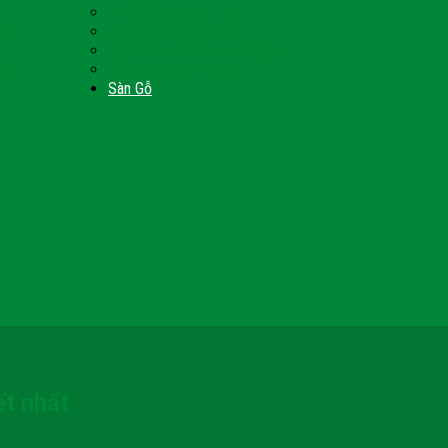
Nội Thất Giường Ngủ
Door
Cửa Kính Phòng Tắm
Ốp Tường Gỗ Công Nghiệp
inh
Vách Gỗ Công Nghiệp
Sàn Gỗ
ết nhất