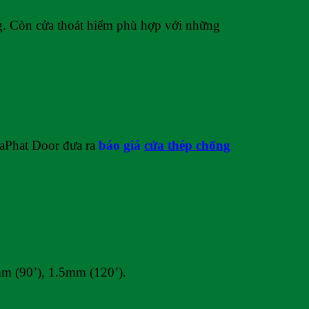
g. Còn cửa thoát hiểm phù hợp với những
GiaPhat Door đưa ra
báo giá
cửa thép chống
mm (90’), 1.5mm (120’).