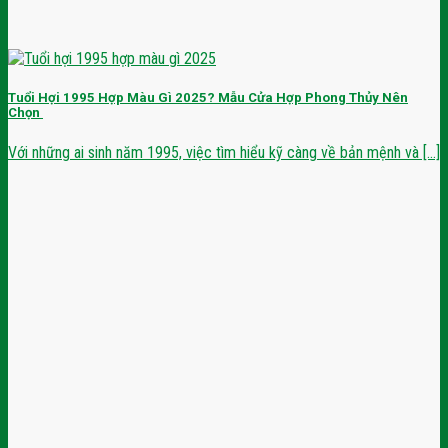
Tuổi Hợi 1995 Hợp Màu Gì 2025? Mẫu Cửa Hợp Phong Thủy Nên
Chọn
Với những ai sinh năm 1995, việc tìm hiểu kỹ càng về bản mệnh và [...]