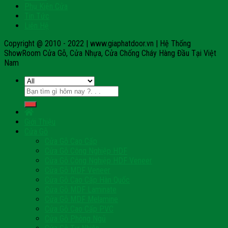
Phụ Kiện Cửa
Tin Tức
Liên Hệ
Copyright @ 2010 - 2022 | www.giaphatdoor.vn | Hệ Thống
ShowRoom Cửa Gỗ, Cửa Nhựa, Cửa Chống Cháy Hàng Đầu Tại Việt
Nam
Tìm
kiếm:
Giới Thiệu
Cửa Gỗ
Cửa Gỗ Cao Cấp
Cửa Gỗ Công Nghiệp HDF
Cửa Gỗ Công Nghiệp HDF Veneer
Cửa Gỗ MDF Veneer
Cửa Gỗ Cao Cấp Hàn Quốc
Cửa Gỗ MDF Laminate
Cửa Gỗ MDF Melamine
Cửa Gỗ Cao Cấp PVC
Cửa Gỗ Phòng Ngủ