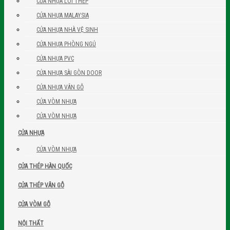
CỬA NHỰA LÕI THÉP
CỬA NHỰA MALAYSIA
CỬA NHỰA NHÀ VỆ SINH
CỬA NHỰA PHÒNG NGỦ
CỬA NHỰA PVC
CỬA NHỰA SÀI GÒN DOOR
CỬA NHỰA VÂN GỖ
CỬA VÒM NHỰA
CỬA VÒM NHỰA
CỬA NHỰA
CỬA VÒM NHỰA
CỬA THÉP HÀN QUỐC
CỬA THÉP VÂN GỖ
CỬA VÒM GỖ
NỘI THẤT