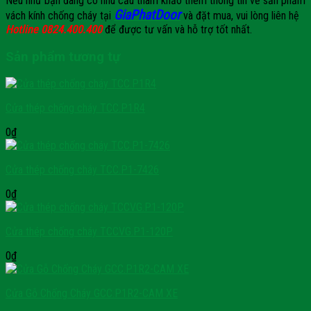
Nếu như bạn đang có nhu cầu tham khảo thêm thông tin về sản phẩm
GiaPhatDoor
vách kính chống cháy tại
và đặt mua, vui lòng liên hệ
Hotline 0824.400.400
để được tư vấn và hỗ trợ tốt nhất.
Sản phẩm tương tự
Cửa thép chống cháy TCC.P1R4
0
₫
Cửa thép chống cháy TCC.P1-7426
0
₫
Cửa thép chống cháy TCCVG.P1-120P
0
₫
Cửa Gỗ Chống Cháy GCC.P1R2-CAM XE