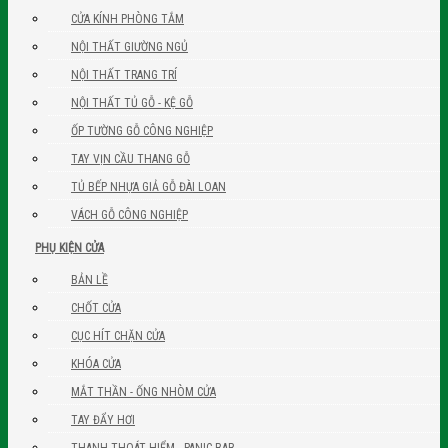
CỬA KÍNH PHÒNG TẮM
NỘI THẤT GIƯỜNG NGỦ
NỘI THẤT TRANG TRÍ
NỘI THẤT TỦ GỖ - KỆ GỖ
ỐP TƯỜNG GỖ CÔNG NGHIỆP
TAY VỊN CẦU THANG GỖ
TỦ BẾP NHỰA GIẢ GỖ ĐÀI LOAN
VÁCH GỖ CÔNG NGHIỆP
PHỤ KIỆN CỬA
BẢN LỀ
CHỐT CỬA
CỤC HÍT CHẶN CỬA
KHÓA CỬA
MẮT THẦN - ỐNG NHÒM CỬA
TAY ĐẨY HƠI
THANH THOÁT HIỂM - PANIC BAR