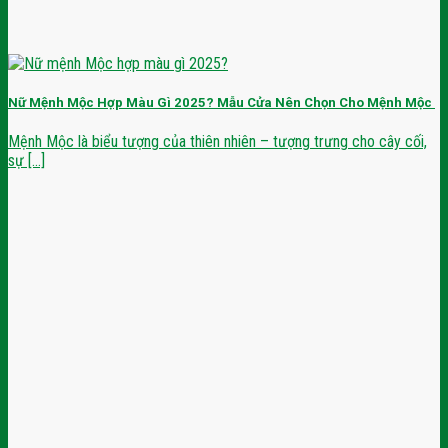
Nữ Mệnh Mộc Hợp Màu Gì 2025? Mẫu Cửa Nên Chọn Cho Mệnh Mộc
Mệnh Mộc là biểu tượng của thiên nhiên – tượng trưng cho cây cối,
sự [...]