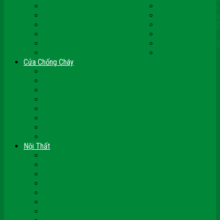
Cửa Nhựa Ghép Thanh
Cửa Nhựa Lõi Thép
Cửa Nhựa Malaysia
Cửa Nhựa Hàn Quốc
Cửa Nhựa Giả Gỗ
Cửa Nhựa Sài Gòn 
Cửa Nhựa Vân Gỗ
Cửa Nhựa PVC
Cửa Nhựa Phòng Ngủ
Cửa Nhựa Nhà Vệ S
Cửa Nhựa Giá Rẻ
CỬA VÒM NHỰA
Cửa Chống Cháy
Cửa Gỗ Chống Cháy
Cửa Thép Chống Cháy
Cửa Thép Vân Gỗ
Kính Chống Cháy
Vách Chống Cháy
Cửa thép Hàn Quốc
Cửa Nhôm Vân Gỗ
Cửa Vân Gỗ 5D
Nội Thất
Tủ Bếp Nhựa Giả Gỗ Đài Loan
Tay Vịn Cầu Thang Gỗ
Nội Thất Tủ Gỗ – Kệ Gỗ
Nội Thất Trang Trí
Nội Thất Giường Ngủ
Cửa Kính Phòng Tắm
Ốp Tường Gỗ Công Nghiệp