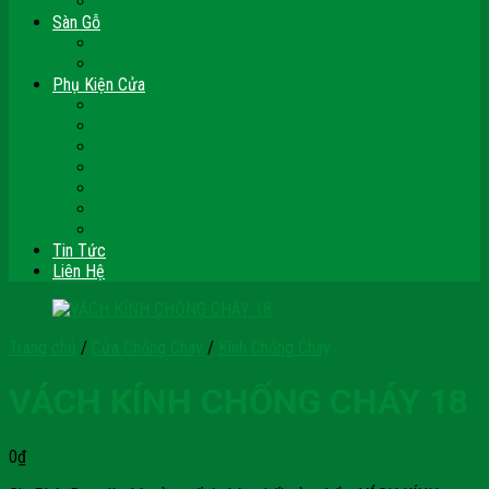
Vách Gỗ Công Nghiệp
Sàn Gỗ
Sàn Gỗ Công Nghiệp
Sàn Gỗ Tự Nhiên
Phụ Kiện Cửa
Bản Lề
Chốt Cửa
Cục Hít Chặn Cửa
Khóa Cửa
Tay Đẩy Hơi
Mắt Thần – Ống Nhòm Cửa
Thanh Thoát Hiểm – Panic Bar
Tin Tức
Liên Hệ
Trang chủ
/
Cửa Chống Cháy
/
Kính Chống Cháy
VÁCH KÍNH CHỐNG CHÁY 18
0
₫