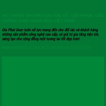
HỆ THỐNG SHOWROOM CỬA GỖ, CỬA NHỰA, CỬA
CHỐNG CHÁY HÀNG ĐẦU VIỆT NAM
Gia Phat Door luôn nỗ lực mang đến cho đối tác và khách hàng
những sản phẩm công nghệ cao cấp, có giá trị gia tăng tiện ích,
sáng tạo cho cộng đồng một tương lai tốt đẹp hơn!
www.giaphatdoor.vn
Tổng đài tư vấn miễn phí: 0824.400.400