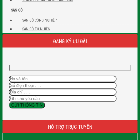
SÀN GỖ
SÀN GỖ CÔNG NGHIỆP
SÀN GỖ TỰ NHIÊN
ĐĂNG KÝ ƯU ĐÃI
HỖ TRỢ TRỰC TUYẾN