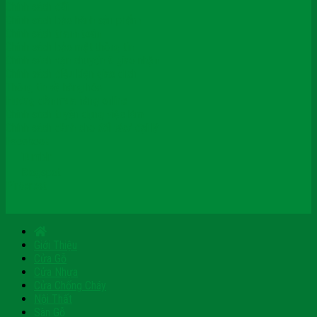
Chính sách đổi
Chính sách bảo hành sản phẩm
Chính sách thanh toán
Chính sách bảo mật thông tin
Chính sách vận chuyển & giao nhận
Chính sách điều kiện giao dịch
Thông tin về hàng hóa
Hướng dẫn mua hàng online
Chính sách tuyển dụng việc làm
Chính sách dành cho đối tác/ đại lý
Facebook
Tumblr
Blogspot
Pinterest
Giới Thiệu
Cửa Gỗ
Cửa Nhựa
Cửa Chống Cháy
Nội Thất
Sàn Gỗ