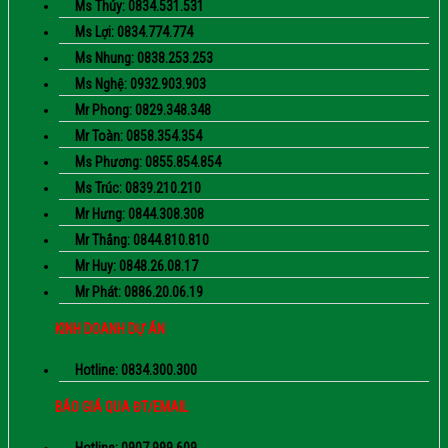
Ms Thúy: 0834.531.531
Ms Lợi: 0834.774.774
Ms Nhung: 0838.253.253
Ms Nghệ: 0932.903.903
Mr Phong: 0829.348.348
Mr Toàn: 0858.354.354
Ms Phương: 0855.854.854
Ms Trúc: 0839.210.210
Mr Hưng: 0844.308.308
Mr Thắng: 0844.810.810
Mr Huy: 0848.26.08.17
Mr Phát: 0886.20.06.19
KINH DOANH DỰ ÁN
Hotline: 0834.300.300
BÁO GIÁ QUA ĐT/EMAIL