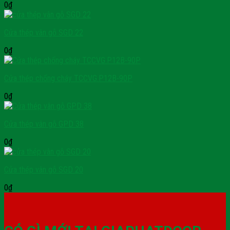
0
₫
Cửa thép vân gỗ SGD 22
0
₫
Cửa thép chống cháy TCCVG.P12B-90P
0
₫
Cửa thép vân gỗ GPD 38
0
₫
Cửa thép vân gỗ SGD 20
0
₫