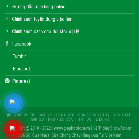
Hướng dẫn mua hàng online
Chính sách tuyển dụng việc làm
Chính sách dành cho đối tác/ đại lý
Facebook
Tumblr
Blogspot
Pinterest
GIỚI THIỆU
CỬA GỖ
CỬA NHỰA
CỬA CHỐNG CHÁY
NỘI THẤT
SÀN GỖ
PHỤ KIỆN CỬA
TIN TỨC
LIÊN HỆ
Copyright @ 2010 - 2022 | www.giaphatdoor.vn | Hệ Thống ShowRoom
Cửa Gỗ, Cửa Nhựa, Cửa Chống Cháy Hàng Đầu Tại Việt Nam