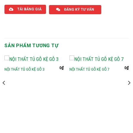
TẢI BẢNG GIÁ
ĐĂNG KÝ TƯ VẤN
SẢN PHẨM TƯƠNG TỰ
0
₫
0
₫
NỘI THẤT TỦ GỖ KỆ GỖ 3
NỘI THẤT TỦ GỖ KỆ GỖ 7