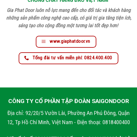
CHỐNG CHÁY HÀNG ĐẦU VIỆT NAM
Gia Phat Door luôn nỗ lực mang đến cho đối tác và khách hàng
những sản phẩm công nghệ cao cấp, có giá trị gia tăng tiện ích,
sáng tạo cho cộng đồng một tương lai tốt đẹp hơn!
www.giaphatdoor.vn
Tổng đài tư vấn miễn phí: 0824.400.400
CÔNG TY CỔ PHẦN TẬP ĐOÀN SAIGONDOOR
Địa chỉ: 92/20/5 Vườn Lài, Phường An Phú Đông, Quận
12, Tp Hồ Chí Minh, Việt Nam - Điện thoại: 0818400400