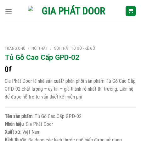
Skip
to
content
TRANG CHỦ
/
NỘI THẤT
/
NỘI THẤT TỦ GỖ - KỆ GỖ
Tủ Gỗ Cao Cấp GPD-02
0
₫
Gia Phát Door là nhà sản xuất/ phân phối sản phẩm Tủ Gỗ Cao Cấp
GPD-02 chất lượng – uy tín – giá thành rẻ nhất thị trường. Liên hệ
để được hỗ trợ tư vấn thiết kế miễn phí
Tên sản phẩm:
Tủ Gỗ Cao Cấp GPD-02
Nhãn hiệu
: Gia Phát Door
Xuất xứ
: Việt Nam
Kích thước
: Đa dạng các kích thước phổ biến được sử dụng