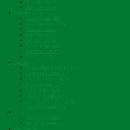
Cửa Nhựa Giá Rẻ
CỬA VÒM NHỰA
Cửa Chống Cháy
Cửa Gỗ Chống Cháy
Cửa Thép Chống Cháy
Cửa Thép Vân Gỗ
Kính Chống Cháy
Vách Chống Cháy
Cửa thép Hàn Quốc
Cửa Nhôm Vân Gỗ
Cửa Vân Gỗ 5D
Nội Thất
Tủ Bếp Nhựa Giả Gỗ Đài Loan
Tay Vịn Cầu Thang Gỗ
Nội Thất Tủ Gỗ – Kệ Gỗ
Nội Thất Trang Trí
Nội Thất Giường Ngủ
Cửa Kính Phòng Tắm
Ốp Tường Gỗ Công Nghiệp
Vách Gỗ Công Nghiệp
Sàn Gỗ
Sàn Gỗ Công Nghiệp
Sàn Gỗ Tự Nhiên
Phụ Kiện Cửa