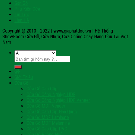
Sàn Gỗ
Phụ Kiện Cửa
Tin Tức
Liên Hệ
Copyright @ 2010 - 2022 | www.giaphatdoor.vn | Hệ Thống
ShowRoom Cửa Gỗ, Cửa Nhựa, Cửa Chống Cháy Hàng Đầu Tại Việt
Nam
Tìm
kiếm:
Giới Thiệu
Cửa Gỗ
Cửa Gỗ Cao Cấp
Cửa Gỗ Công Nghiệp HDF
Cửa Gỗ Công Nghiệp HDF Veneer
Cửa Gỗ MDF Veneer
Cửa Gỗ Cao Cấp Hàn Quốc
Cửa Gỗ MDF Laminate
Cửa Gỗ MDF Melamine
Cửa Gỗ Cao Cấp PVC
Cửa Gỗ Phòng Ngủ