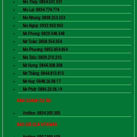
Ms Thúy: 0834.531.531
Ms Lợi: 0834.774.774
Ms Nhung: 0838.253.253
Ms Nghệ: 0932.903.903
Mr Phong: 0829.348.348
Mr Toàn: 0858.354.354
Ms Phương: 0855.854.854
Ms Trúc: 0839.210.210
Mr Hưng: 0844.308.308
Mr Thắng: 0844.810.810
Mr Huy: 0848.26.08.17
Mr Phát: 0886.20.06.19
KINH DOANH DỰ ÁN
Hotline: 0834.300.300
BÁO GIÁ QUA ĐT/EMAIL