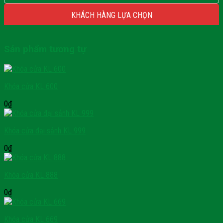
KHÁCH HÀNG LỰA CHỌN
Sản phẩm tương tự
Khóa cửa KL 600
0
₫
Khóa cửa đại sảnh KL 999
0
₫
Khóa cửa KL 888
0
₫
Khóa cửa KL 669