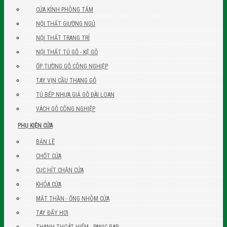
CỬA KÍNH PHÒNG TẮM
NỘI THẤT GIƯỜNG NGỦ
NỘI THẤT TRANG TRÍ
NỘI THẤT TỦ GỖ - KỆ GỖ
ỐP TƯỜNG GỖ CÔNG NGHIỆP
TAY VỊN CẦU THANG GỖ
TỦ BẾP NHỰA GIẢ GỖ ĐÀI LOAN
VÁCH GỖ CÔNG NGHIỆP
PHỤ KIỆN CỬA
BẢN LỀ
CHỐT CỬA
CỤC HÍT CHẶN CỬA
KHÓA CỬA
MẮT THẦN - ỐNG NHÒM CỬA
TAY ĐẨY HƠI
THANH THOÁT HIỂM - PANIC BAR