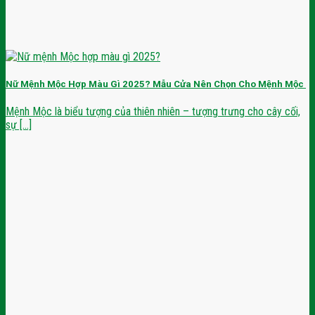
Nữ Mệnh Mộc Hợp Màu Gì 2025? Mẫu Cửa Nên Chọn Cho Mệnh Mộc
Mệnh Mộc là biểu tượng của thiên nhiên – tượng trưng cho cây cối,
sự [...]