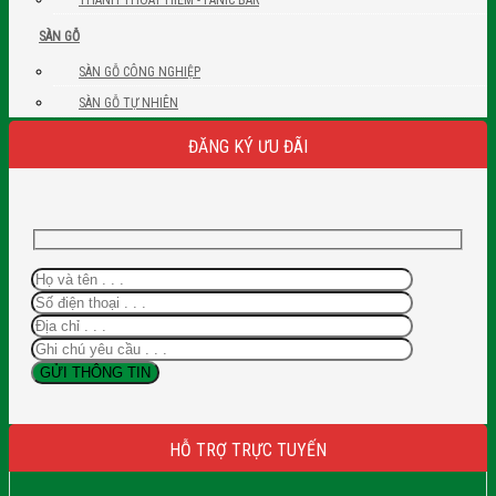
SÀN GỖ
SÀN GỖ CÔNG NGHIỆP
SÀN GỖ TỰ NHIÊN
ĐĂNG KÝ ƯU ĐÃI
HỖ TRỢ TRỰC TUYẾN