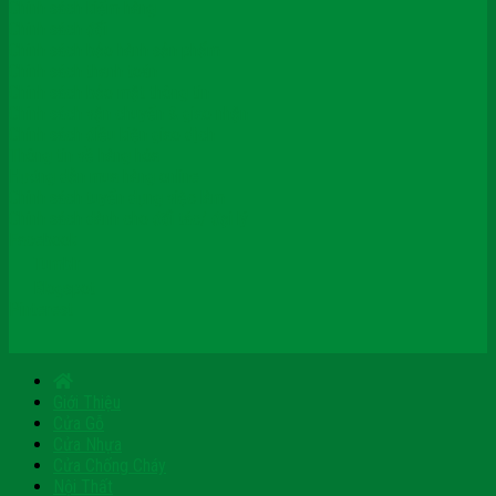
Chính sách kiểm hàng
Chính sách đổi
Chính sách bảo hành sản phẩm
Chính sách thanh toán
Chính sách bảo mật thông tin
Chính sách vận chuyển & giao nhận
Chính sách điều kiện giao dịch
Thông tin về hàng hóa
Hướng dẫn mua hàng online
Chính sách tuyển dụng việc làm
Chính sách dành cho đối tác/ đại lý
Facebook
Tumblr
Blogspot
Pinterest
Giới Thiệu
Cửa Gỗ
Cửa Nhựa
Cửa Chống Cháy
Nội Thất