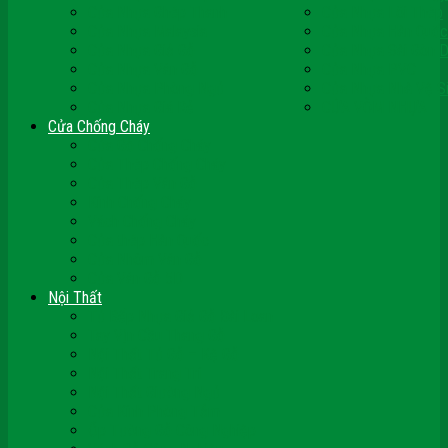
Cửa Nhựa Ghép Thanh
Cửa Nhựa Lõi Thép
Cửa Nhựa Malaysia
Cửa Nhựa Hàn Quốc
Cửa Nhựa Giả Gỗ
Cửa Nhựa Sài Gòn 
Cửa Nhựa Vân Gỗ
Cửa Nhựa PVC
Cửa Nhựa Phòng Ngủ
Cửa Nhựa Nhà Vệ S
Cửa Nhựa Giá Rẻ
CỬA VÒM NHỰA
Cửa Chống Cháy
Cửa Gỗ Chống Cháy
Cửa Thép Chống Cháy
Cửa Thép Vân Gỗ
Kính Chống Cháy
Vách Chống Cháy
Cửa thép Hàn Quốc
Cửa Nhôm Vân Gỗ
Cửa Vân Gỗ 5D
Nội Thất
Tủ Bếp Nhựa Giả Gỗ Đài Loan
Tay Vịn Cầu Thang Gỗ
Nội Thất Tủ Gỗ – Kệ Gỗ
Nội Thất Trang Trí
Nội Thất Giường Ngủ
Cửa Kính Phòng Tắm
Ốp Tường Gỗ Công Nghiệp