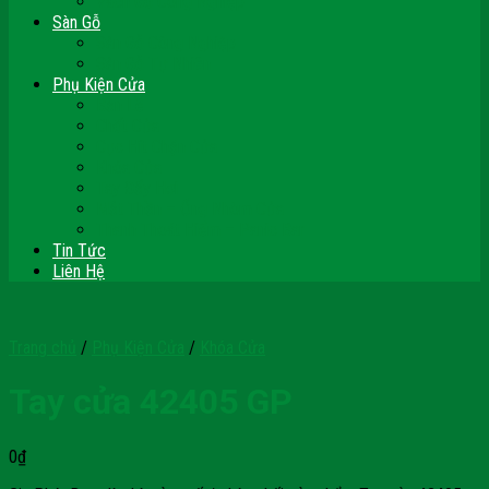
Vách Gỗ Công Nghiệp
Sàn Gỗ
Sàn Gỗ Công Nghiệp
Sàn Gỗ Tự Nhiên
Phụ Kiện Cửa
Bản Lề
Chốt Cửa
Cục Hít Chặn Cửa
Khóa Cửa
Tay Đẩy Hơi
Mắt Thần – Ống Nhòm Cửa
Thanh Thoát Hiểm – Panic Bar
Tin Tức
Liên Hệ
Trang chủ
/
Phụ Kiện Cửa
/
Khóa Cửa
Tay cửa 42405 GP
0
₫