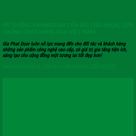
HỆ THỐNG SHOWROOM CỬA GỖ, CỬA NHỰA, CỬA
CHỐNG CHÁY HÀNG ĐẦU VIỆT NAM
Gia Phat Door luôn nỗ lực mang đến cho đối tác và khách hàng
những sản phẩm công nghệ cao cấp, có giá trị gia tăng tiện ích,
sáng tạo cho cộng đồng một tương lai tốt đẹp hơn!
www.giaphatdoor.vn
Tổng đài tư vấn miễn phí: 0824.400.400