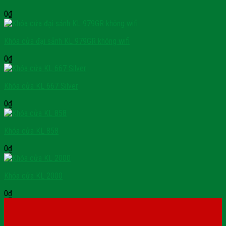
0
₫
Khóa cửa đại sảnh KL 979GR không wifi
0
₫
Khóa cửa KL 667 Silver
0
₫
Khóa cửa KL 858
0
₫
Khóa cửa KL 2000
0
₫