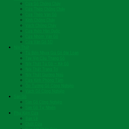
Cửa Gỗ Chống Cháy
Cửa Thép Chống Cháy
Cửa Thép Vân Gỗ
Kính Chống Cháy
Vách Chống Cháy
Cửa thép Hàn Quốc
Cửa Nhôm Vân Gỗ
Cửa Vân Gỗ 5D
Nội Thất
Tủ Bếp Nhựa Giả Gỗ Đài Loan
Tay Vịn Cầu Thang Gỗ
Nội Thất Tủ Gỗ – Kệ Gỗ
Nội Thất Trang Trí
Nội Thất Giường Ngủ
Cửa Kính Phòng Tắm
Ốp Tường Gỗ Công Nghiệp
Vách Gỗ Công Nghiệp
Sàn Gỗ
Sàn Gỗ Công Nghiệp
Sàn Gỗ Tự Nhiên
Phụ Kiện Cửa
Bản Lề
Chốt Cửa