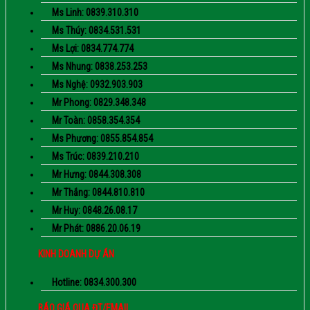
Ms Linh: 0839.310.310
Ms Thúy: 0834.531.531
Ms Lợi: 0834.774.774
Ms Nhung: 0838.253.253
Ms Nghệ: 0932.903.903
Mr Phong: 0829.348.348
Mr Toàn: 0858.354.354
Ms Phương: 0855.854.854
Ms Trúc: 0839.210.210
Mr Hưng: 0844.308.308
Mr Thắng: 0844.810.810
Mr Huy: 0848.26.08.17
Mr Phát: 0886.20.06.19
KINH DOANH DỰ ÁN
Hotline: 0834.300.300
BÁO GIÁ QUA ĐT/EMAIL