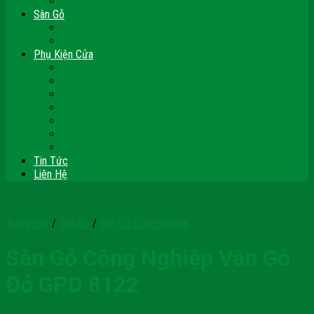
Vách Gỗ Công Nghiệp
Sàn Gỗ
Sàn Gỗ Công Nghiệp
Sàn Gỗ Tự Nhiên
Phụ Kiện Cửa
Bản Lề
Chốt Cửa
Cục Hít Chặn Cửa
Khóa Cửa
Tay Đẩy Hơi
Mắt Thần – Ống Nhòm Cửa
Thanh Thoát Hiểm – Panic Bar
Tin Tức
Liên Hệ
Trang chủ
/
Sàn Gỗ
/
Sàn Gỗ Công Nghiệp
Sàn Gỗ Công Nghiệp Vân Gỗ
Đỏ GPD 8122