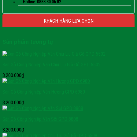
Hotline: 0888.30.06.82
KHÁCH HÀNG LỰA CHỌN
Sản phẩm tương tự
Sàn Gỗ Công Nghiệp Vân Chiu Liu Giả Gỗ GPD 5502
3.200.000
₫
Sàn Gỗ Công Nghiệp Vân Hương GPD 6980
3.200.000
₫
Sàn Gỗ Công Nghiệp Vân Sồi GPD 8808
3.200.000
₫