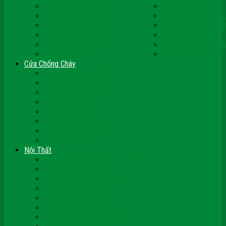
Cửa Nhựa Ghép Thanh
Cửa Nhựa Lõi Thép
Cửa Nhựa Malaysia
Cửa Nhựa Hàn Quốc
Cửa Nhựa Giả Gỗ
Cửa Nhựa Sài Gòn 
Cửa Nhựa Vân Gỗ
Cửa Nhựa PVC
Cửa Nhựa Phòng Ngủ
Cửa Nhựa Nhà Vệ S
Cửa Nhựa Giá Rẻ
CỬA VÒM NHỰA
Cửa Chống Cháy
Cửa Gỗ Chống Cháy
Cửa Thép Chống Cháy
Cửa Thép Vân Gỗ
Kính Chống Cháy
Vách Chống Cháy
Cửa thép Hàn Quốc
Cửa Nhôm Vân Gỗ
Cửa Vân Gỗ 5D
Nội Thất
Tủ Bếp Nhựa Giả Gỗ Đài Loan
Tay Vịn Cầu Thang Gỗ
Nội Thất Tủ Gỗ – Kệ Gỗ
Nội Thất Trang Trí
Nội Thất Giường Ngủ
Cửa Kính Phòng Tắm
Ốp Tường Gỗ Công Nghiệp