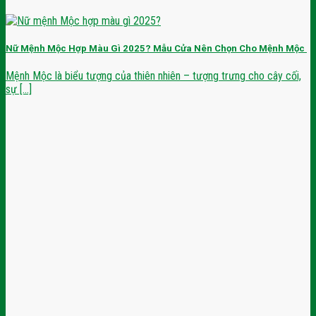
Nữ Mệnh Mộc Hợp Màu Gì 2025? Mẫu Cửa Nên Chọn Cho Mệnh Mộc
Mệnh Mộc là biểu tượng của thiên nhiên – tượng trưng cho cây cối,
sự [...]