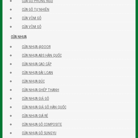
CỬA GỖ PHÒNG NGỦ
CỬA GỖ TỰ NHIÊN
CỬA VÒM GỖ
CỬA VÒM GỖ
CỬA NHỰA
CỬA NHỰA @DOOR
CỬA NHỰA ABS HÀN QUỐC
CỬA NHỰA CAO CẤP
CỬA NHỰA ĐÀI LOAN
CỬA NHỰA ĐÚC
CỬA NHỰA GHÉP THANH
CỬA NHỰA GIẢ GỖ
CỬA NHỰA GIẢ GỖ HÀN QUỐC
CỬA NHỰA GIÁ RẺ
CỬA NHỰA GỖ COMPOSITE
CỬA NHỰA GỖ SUNGYU