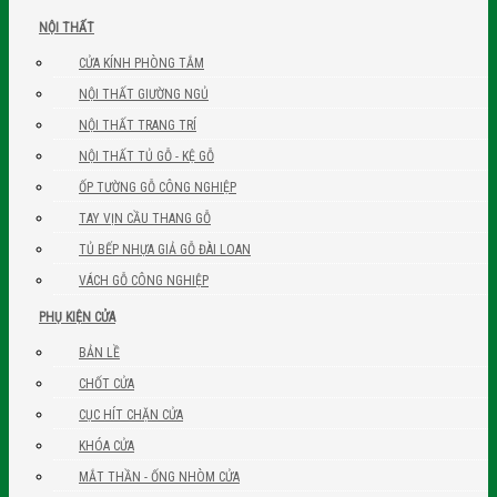
NỘI THẤT
CỬA KÍNH PHÒNG TẮM
NỘI THẤT GIƯỜNG NGỦ
NỘI THẤT TRANG TRÍ
NỘI THẤT TỦ GỖ - KỆ GỖ
ỐP TƯỜNG GỖ CÔNG NGHIỆP
TAY VỊN CẦU THANG GỖ
TỦ BẾP NHỰA GIẢ GỖ ĐÀI LOAN
VÁCH GỖ CÔNG NGHIỆP
PHỤ KIỆN CỬA
BẢN LỀ
CHỐT CỬA
CỤC HÍT CHẶN CỬA
KHÓA CỬA
MẮT THẦN - ỐNG NHÒM CỬA