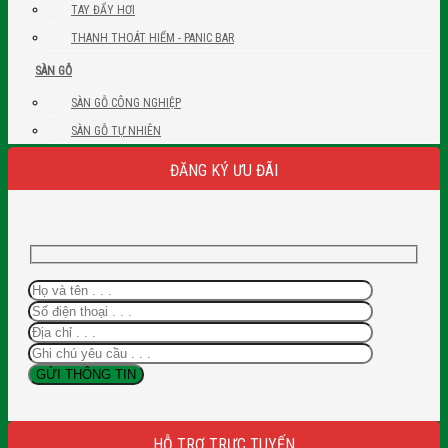
TAY ĐẨY HƠI
THANH THOÁT HIỂM - PANIC BAR
SÀN GỖ
SÀN GỖ CÔNG NGHIỆP
SÀN GỖ TỰ NHIÊN
ĐĂNG KÝ ƯU ĐÃI
HỖ TRỢ TRỰC TUYẾN