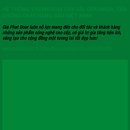
HỆ THỐNG SHOWROOM CỬA GỖ, CỬA NHỰA, CỬA
CHỐNG CHÁY HÀNG ĐẦU VIỆT NAM
Gia Phat Door luôn nỗ lực mang đến cho đối tác và khách hàng
những sản phẩm công nghệ cao cấp, có giá trị gia tăng tiện ích,
sáng tạo cho cộng đồng một tương lai tốt đẹp hơn!
www.giaphatdoor.vn
Tổng đài tư vấn miễn phí: 0824.400.400