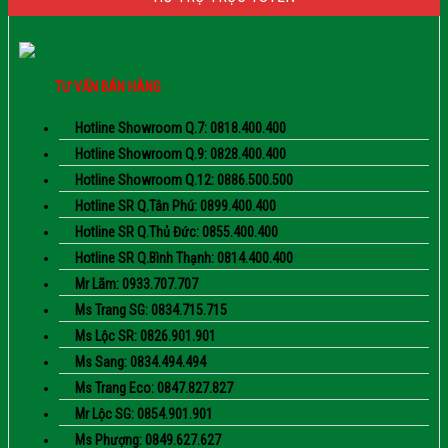
TƯ VẤN BÁN HÀNG
Hotline Showroom Q.7: 0818.400.400
Hotline Showroom Q.9: 0828.400.400
Hotline Showroom Q.12: 0886.500.500
Hotline SR Q.Tân Phú: 0899.400.400
Hotline SR Q.Thủ Đức: 0855.400.400
Hotline SR Q.Bình Thạnh: 0814.400.400
Mr Lãm: 0933.707.707
Ms Trang SG: 0834.715.715
Ms Lộc SR: 0826.901.901
Ms Sang: 0834.494.494
Ms Trang Eco: 0847.827.827
Mr Lộc SG: 0854.901.901
Ms Phượng: 0849.627.627