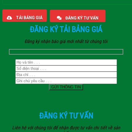
Giaphatdoor
TẢI BẢNG GIÁ
ĐĂNG KÝ TƯ VẤN
ĐĂNG KÝ TẢI BẢNG GIÁ
Đăng ký nhận báo giá mới nhất từ chúng tôi
ĐĂNG KÝ TƯ VẤN
Liên hệ với chúng tôi để nhận được tư vấn chi tiết về sản