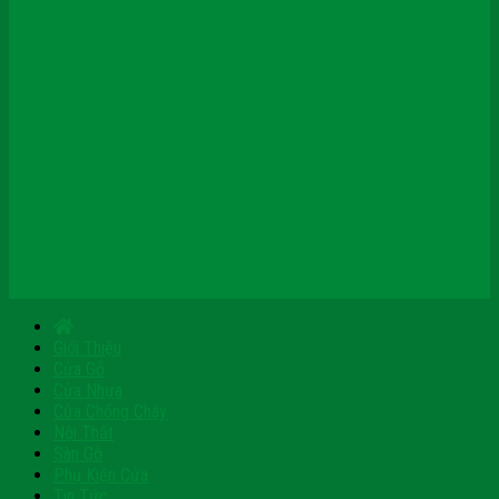
Chính sách thanh toán
Chính sách bảo mật thông tin
Chính sách vận chuyển & giao nhận
Chính sách điều kiện giao dịch
Thông tin về hàng hóa
Hướng dẫn mua hàng online
Chính sách tuyển dụng việc làm
Chính sách dành cho đối tác/ đại lý
Facebook
Tumblr
Blogspot
Pinterest
Giới Thiệu
Cửa Gỗ
Cửa Nhựa
Cửa Chống Cháy
Nội Thất
Sàn Gỗ
Phụ Kiện Cửa
Tin Tức