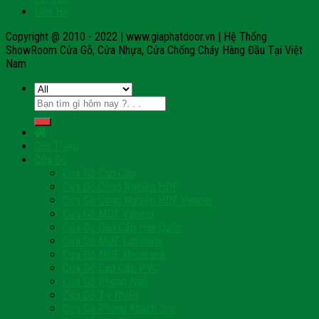
Liên Hệ
Copyright @ 2010 - 2022 | www.giaphatdoor.vn | Hệ Thống
ShowRoom Cửa Gỗ, Cửa Nhựa, Cửa Chống Cháy Hàng Đầu Tại Việt
Nam
Tìm
kiếm:
Giới Thiệu
Cửa Gỗ
Cửa Gỗ Cao Cấp
Cửa Gỗ Công Nghiệp HDF
Cửa Gỗ Công Nghiệp HDF Veneer
Cửa Gỗ MDF Veneer
Cửa Gỗ Cao Cấp Hàn Quốc
Cửa Gỗ MDF Laminate
Cửa Gỗ MDF Melamine
Cửa Gỗ Cao Cấp PVC
Cửa Gỗ Phòng Ngủ
Cửa Gỗ Tự Nhiên
Cửa Gỗ Phòng Khách Sạn