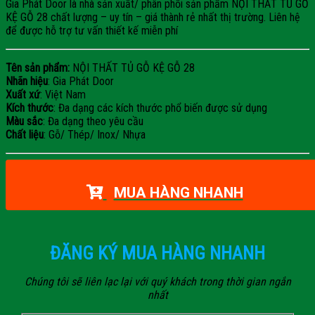
Gia Phát Door là nhà sản xuất/ phân phối sản phẩm NỘI THẤT TỦ GỖ
KỆ GỖ 28 chất lượng – uy tín – giá thành rẻ nhất thị trường. Liên hệ
để được hỗ trợ tư vấn thiết kế miễn phí
Tên sản phẩm:
NỘI THẤT TỦ GỖ KỆ GỖ 28
Nhãn hiệu
: Gia Phát Door
Xuất xứ
: Việt Nam
Kích thước
: Đa dạng các kích thước phổ biến được sử dụng
Màu sắc
: Đa dạng theo yêu cầu
Chất liệu
: Gỗ/ Thép/ Inox/ Nhựa
MUA HÀNG NHANH
ĐĂNG KÝ MUA HÀNG NHANH
Chúng tôi sẽ liên lạc lại với quý khách trong thời gian ngắn
nhất