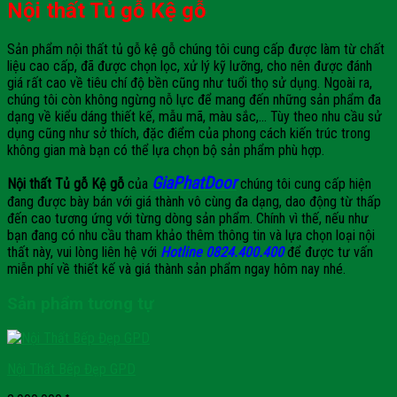
Nội thất Tủ gỗ Kệ gỗ
Sản phẩm nội thất tủ gỗ kệ gỗ chúng tôi cung cấp được làm từ chất
liệu cao cấp, đã được chọn lọc, xử lý kỹ lưỡng, cho nên được đánh
giá rất cao về tiêu chí độ bền cũng như tuổi thọ sử dụng. Ngoài ra,
chúng tôi còn không ngừng nỗ lực để mang đến những sản phẩm đa
dạng về kiểu dáng thiết kế, mẫu mã, màu sắc,… Tùy theo nhu cầu sử
dụng cũng như sở thích, đặc điểm của phong cách kiến trúc trong
không gian mà bạn có thể lựa chọn bộ sản phẩm phù hợp.
GiaPhatDoor
Nội thất Tủ gỗ Kệ gỗ
của
chúng tôi cung cấp hiện
đang được bày bán với giá thành vô cùng đa dạng, dao động từ thấp
đến cao tương ứng với từng dòng sản phẩm. Chính vì thế, nếu như
bạn đang có nhu cầu tham khảo thêm thông tin và lựa chọn loại nội
thất này, vui lòng liên hệ với
Hotline 0824.400.400
để được tư vấn
miễn phí về thiết kế và giá thành sản phẩm ngay hôm nay nhé.
Sản phẩm tương tự
Nội Thất Bếp Đẹp GPD