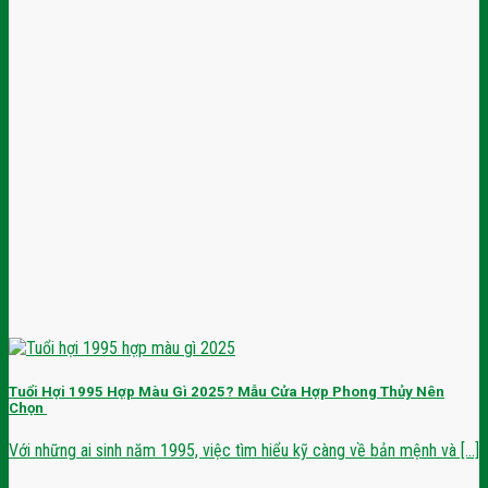
Tuổi Hợi 1995 Hợp Màu Gì 2025? Mẫu Cửa Hợp Phong Thủy Nên
Chọn
Với những ai sinh năm 1995, việc tìm hiểu kỹ càng về bản mệnh và [...]