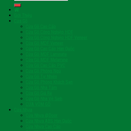
kiếm:
Giới Thiệu
Cửa Gỗ
Cửa Gỗ Cao Cấp
Cửa Gỗ Công Nghiệp HDF
Cửa Gỗ Công Nghiệp HDF Veneer
Cửa Gỗ MDF Veneer
Cửa Gỗ Cao Cấp Hàn Quốc
Cửa Gỗ MDF Laminate
Cửa Gỗ MDF Melamine
Cửa Gỗ Cao Cấp PVC
Cửa Gỗ Phòng Ngủ
Cửa Gỗ Tự Nhiên
Cửa Gỗ Phòng Khách Sạn
Cửa Gỗ Nhà Tắm
Cửa Gỗ Giá Rẻ
Cửa Gỗ Nhà Vệ Sinh
CỬA VÒM GỖ
Cửa Nhựa
Cửa Nhựa @Door
Cửa Nhựa ABS Hàn Quốc
Cửa Nhựa Cao Cấp