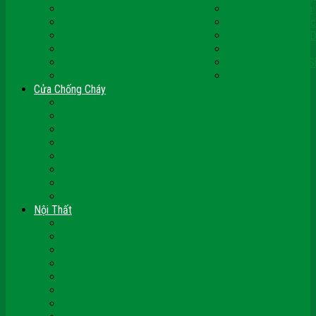
Cửa Nhựa Ghép Thanh
Cửa Nhựa Lõi Thép
Cửa Nhựa Malaysia
Cửa Nhựa Hàn Quốc
Cửa Nhựa Giả Gỗ
Cửa Nhựa Sài Gòn 
Cửa Nhựa Vân Gỗ
Cửa Nhựa PVC
Cửa Nhựa Phòng Ngủ
Cửa Nhựa Nhà Vệ S
Cửa Nhựa Giá Rẻ
CỬA VÒM NHỰA
Cửa Chống Cháy
Cửa Gỗ Chống Cháy
Cửa Thép Chống Cháy
Cửa Thép Vân Gỗ
Kính Chống Cháy
Vách Chống Cháy
Cửa thép Hàn Quốc
Cửa Nhôm Vân Gỗ
Cửa Vân Gỗ 5D
Nội Thất
Tủ Bếp Nhựa Giả Gỗ Đài Loan
Tay Vịn Cầu Thang Gỗ
Nội Thất Tủ Gỗ – Kệ Gỗ
Nội Thất Trang Trí
Nội Thất Giường Ngủ
Cửa Kính Phòng Tắm
Ốp Tường Gỗ Công Nghiệp