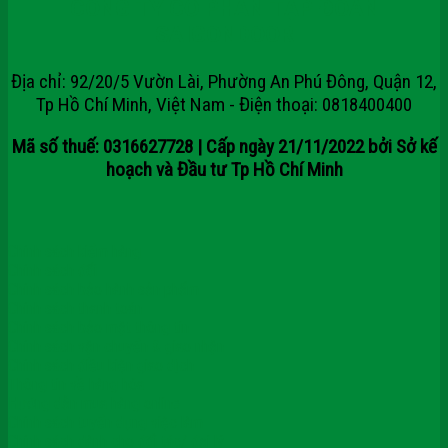
CÔNG TY CỔ PHẦN TẬP ĐOÀN
SAIGONDOOR
Địa chỉ: 92/20/5 Vườn Lài, Phường An Phú Đông, Quận 12,
Tp Hồ Chí Minh, Việt Nam - Điện thoại: 0818400400
Mã số thuế: 0316627728 | Cấp ngày 21/11/2022 bởi Sở kế
hoạch và Đầu tư Tp Hồ Chí Minh
Chính sách kiểm hàng
Chính sách đổi
Chính sách bảo hành sản phẩm
Chính sách thanh toán
Chính sách bảo mật thông tin
Chính sách vận chuyển & giao nhận
Chính sách điều kiện giao dịch
Thông tin về hàng hóa
Hướng dẫn mua hàng online
Chính sách tuyển dụng việc làm
Chính sách dành cho đối tác/ đại lý