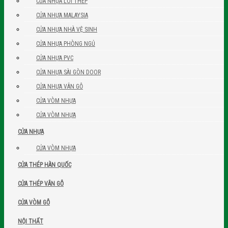
CỬA NHỰA LÕI THÉP
CỬA NHỰA MALAYSIA
CỬA NHỰA NHÀ VỆ SINH
CỬA NHỰA PHÒNG NGỦ
CỬA NHỰA PVC
CỬA NHỰA SÀI GÒN DOOR
CỬA NHỰA VÂN GỖ
CỬA VÒM NHỰA
CỬA VÒM NHỰA
CỬA NHỰA
CỬA VÒM NHỰA
CỬA THÉP HÀN QUỐC
CỬA THÉP VÂN GỖ
CỬA VÒM GỖ
NỘI THẤT