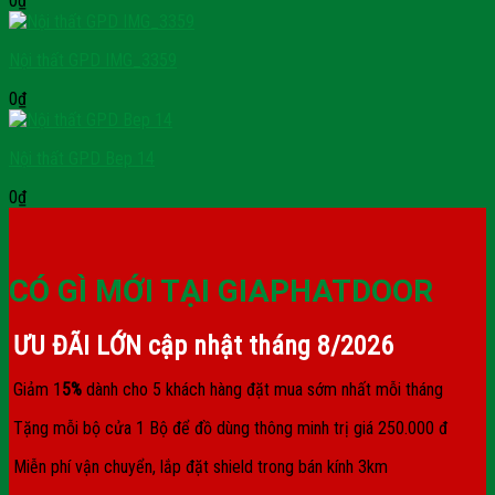
0
₫
Nội thất GPD IMG_3359
0
₫
Nội thất GPD Bep 14
0
₫
CÓ GÌ MỚI TẠI GIAPHATDOOR
ƯU ĐÃI LỚN cập nhật tháng
8/2026
Giảm 1
5%
dành cho 5 khách hàng đặt mua sớm nhất mỗi tháng
Tặng mỗi bộ cửa 1 Bộ để đồ dùng thông minh trị giá 250.000 đ
Miễn phí vận chuyển, lắp đặt shield trong bán kính 3km