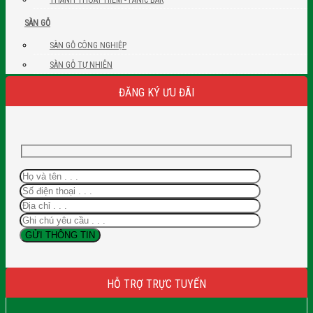
SÀN GỖ
SÀN GỖ CÔNG NGHIỆP
SÀN GỖ TỰ NHIÊN
ĐĂNG KÝ ƯU ĐÃI
HỖ TRỢ TRỰC TUYẾN