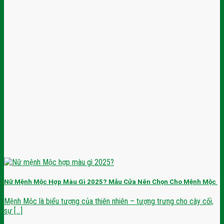
Nữ Mệnh Mộc Hợp Màu Gì 2025? Mẫu Cửa Nên Chọn Cho Mệnh Mộc
Mệnh Mộc là biểu tượng của thiên nhiên – tượng trưng cho cây cối,
sự [...]