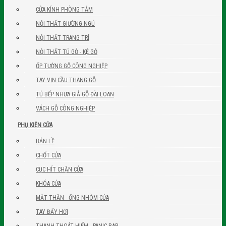
CỬA KÍNH PHÒNG TẮM
NỘI THẤT GIƯỜNG NGỦ
NỘI THẤT TRANG TRÍ
NỘI THẤT TỦ GỖ - KỆ GỖ
ỐP TƯỜNG GỖ CÔNG NGHIỆP
TAY VỊN CẦU THANG GỖ
TỦ BẾP NHỰA GIẢ GỖ ĐÀI LOAN
VÁCH GỖ CÔNG NGHIỆP
PHỤ KIỆN CỬA
BẢN LỀ
CHỐT CỬA
CỤC HÍT CHẶN CỬA
KHÓA CỬA
MẮT THẦN - ỐNG NHÒM CỬA
TAY ĐẨY HƠI
THANH THOÁT HIỂM - PANIC BAR