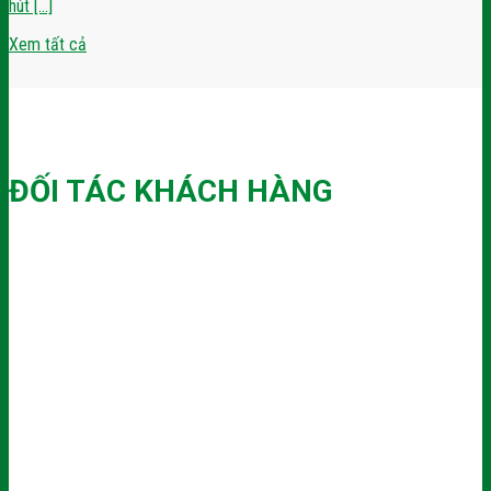
hút [...]
Xem tất cả
ĐỐI TÁC KHÁCH HÀNG