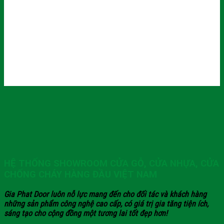
HỆ THỐNG SHOWROOM CỬA GỖ, CỬA NHỰA, CỬA
CHỐNG CHÁY HÀNG ĐẦU VIỆT NAM
Gia Phat Door luôn nỗ lực mang đến cho đối tác và khách hàng
những sản phẩm công nghệ cao cấp, có giá trị gia tăng tiện ích,
sáng tạo cho cộng đồng một tương lai tốt đẹp hơn!