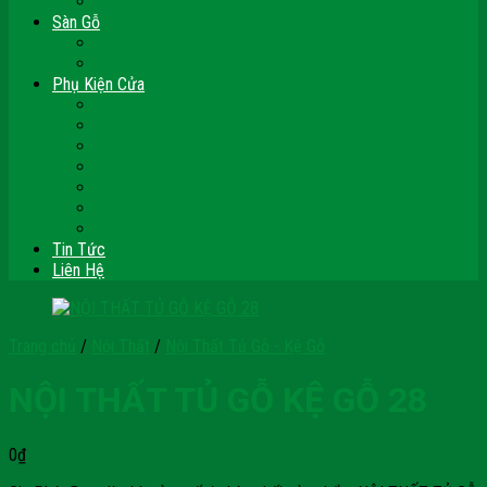
Vách Gỗ Công Nghiệp
Sàn Gỗ
Sàn Gỗ Công Nghiệp
Sàn Gỗ Tự Nhiên
Phụ Kiện Cửa
Bản Lề
Chốt Cửa
Cục Hít Chặn Cửa
Khóa Cửa
Tay Đẩy Hơi
Mắt Thần – Ống Nhòm Cửa
Thanh Thoát Hiểm – Panic Bar
Tin Tức
Liên Hệ
Trang chủ
/
Nội Thất
/
Nội Thất Tủ Gỗ - Kệ Gỗ
NỘI THẤT TỦ GỖ KỆ GỖ 28
0
₫