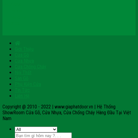
Facebook
Tumblr
Blogspot
Pinterest
Giới Thiệu
Cửa Gỗ
Cửa Nhựa
Cửa Chống Cháy
Nội Thất
Sàn Gỗ
Phụ Kiện Cửa
Tin Tức
Liên Hệ
Copyright @ 2010 - 2022 | www.giaphatdoor.vn | Hệ Thống
ShowRoom Cửa Gỗ, Cửa Nhựa, Cửa Chống Cháy Hàng Đầu Tại Việt
Nam
Tìm