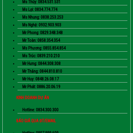
Ms Thúy: 0834.531.531
Ms Lợi: 0834.774.774
Ms Nhung: 0838.253.253
Ms Nghệ: 0932.903.903
Mr Phong: 0829.348.348
Mr Toàn: 0858.354.354
Ms Phương: 0855.854.854
Ms Trúc: 0839.210.210
Mr Hưng: 0844.308.308
Mr Thắng: 0844.810.810
Mr Huy: 0848.26.08.17
Mr Phát: 0886.20.06.19
KINH DOANH DỰ ÁN
Hotline: 0834.300.300
BÁO GIÁ QUA ĐT/EMAIL