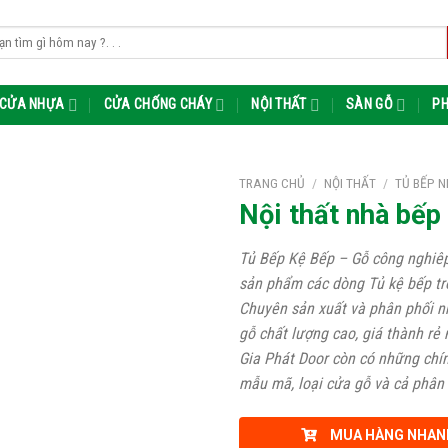
m:
CỬA NHỰA
CỬA CHỐNG CHÁY
NỘI THẤT
SÀN GỖ
PH
TRANG CHỦ
/
NỘI THẤT
/
TỦ BẾP N
Nội thất nhà bếp 
Tủ Bếp Kệ Bếp – Gỗ công nghiêp
sản phẩm các dòng Tủ kệ bếp tr
Chuyên sản xuất và phân phối 
gỗ chất lượng cao, giá thành rẻ
Gia Phát Door còn có những chí
mẫu mã, loại cửa gỗ và cả phân 
MUA HÀNG NHAN