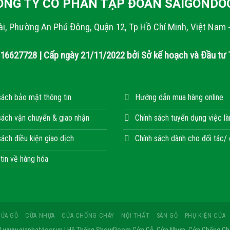
ÔNG TY CỔ PHẦN TẬP ĐOÀN SAIGONDO
ài, Phường An Phú Đông, Quận 12, Tp Hồ Chí Minh, Việt Nam 
316627728 | Cấp ngày 21/11/2022 bởi Sở kế hoạch và Đầu tư 
sách bảo mật thông tin
Hướng dẫn mua hàng online
sách vận chuyển & giao nhận
Chính sách tuyển dụng việc l
sách điều kiện giao dịch
Chính sách dành cho đối tác/ 
tin về hàng hóa
CỬA GỖ
CỬA NHỰA
CỬA CHỐNG CHÁY
NỘI THẤT
SÀN GỖ
PHỤ KIỆN CỬA