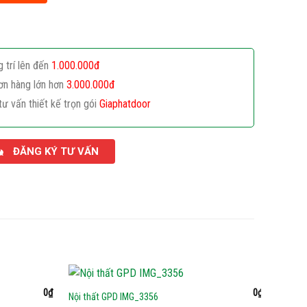
g trí lên đến
1.000.000đ
ơn hàng lớn hơn
3.000.000đ
tư vấn thiết kế trọn gói
Giaphatdoor
ĐĂNG KÝ TƯ VẤN
0
₫
0
₫
Nội thất GPD IMG_3356
Nội thấ