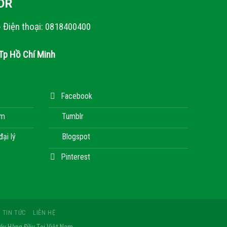
OR
- Điện thoại: 0818400400
Tp Hồ Chí Minh
Facebook
àm
Tumblr
đại lý
Blogspot
Pinterest
TIN TỨC
LIÊN HỆ