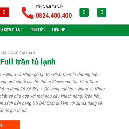
TỔNG ĐÀI TƯ VẤN
0824.400.400
Ụ KIỆN CỬA
TIN TỨC
LIÊN HỆ
HỰA GIẢ GỖ ĐÀI LOAN
Full trần tủ lạnh
 – Nhựa và Nhựa gỗ tại Gia Phát Door là thương hiệu
ong một chuỗi các hệ thống Showroom Gia Phát Door.
những dòng Tủ Kệ Bếp – Gỗ công nghiêp – Nhựa và Nhựa
 nhất và phù hợp với mọi nhu cầu khách hàng. Trên hết,
nh sách bán hàng ƯU ĐÃI CAO đi kèm với sự đa dạng về
khúc giá thành.
H