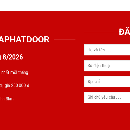
ĐĂ
GIAPHATDOOR
g
8/2026
 nhất mỗi tháng
rị giá 250.000 đ
kính 3km