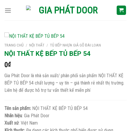
Skip
to
content
TRANG CHỦ
/
NỘI THẤT
/
TỦ BẾP NHỰA GIẢ GỖ ĐÀI LOAN
NỘI THẤT KỆ BẾP TỦ BẾP 54
0
₫
Gia Phát Door là nhà sản xuất/ phân phối sản phẩm NỘI THẤT KỆ
BẾP TỦ BẾP 54 chất lượng – uy tín – giá thành rẻ nhất thị trường.
Liên hệ để được hỗ trợ tư vấn thiết kế miễn phí
Tên sản phẩm:
NỘI THẤT KỆ BẾP TỦ BẾP 54
Nhãn hiệu
: Gia Phát Door
Xuất xứ
: Việt Nam
Kích thước
: Đa dạng các kích thước phổ biến được sử dụng