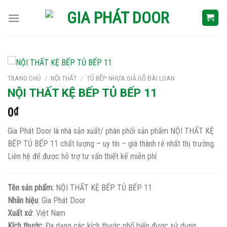
Skip
to
content
TRANG CHỦ
/
NỘI THẤT
/
TỦ BẾP NHỰA GIẢ GỖ ĐÀI LOAN
NỘI THẤT KỆ BẾP TỦ BẾP 11
0
₫
Gia Phát Door là nhà sản xuất/ phân phối sản phẩm NỘI THẤT KỆ
BẾP TỦ BẾP 11 chất lượng – uy tín – giá thành rẻ nhất thị trường.
Liên hệ để được hỗ trợ tư vấn thiết kế miễn phí
Tên sản phẩm:
NỘI THẤT KỆ BẾP TỦ BẾP 11
Nhãn hiệu
: Gia Phát Door
Xuất xứ
: Việt Nam
Kích thước
: Đa dạng các kích thước phổ biến được sử dụng