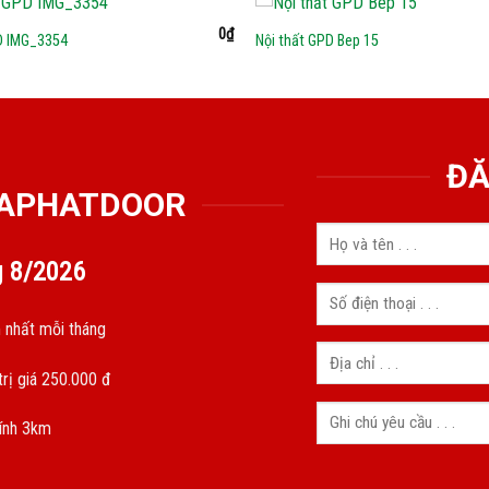
0
₫
D IMG_3354
Nội thất GPD Bep 15
ĐĂ
GIAPHATDOOR
g
8/2026
 nhất mỗi tháng
rị giá 250.000 đ
kính 3km