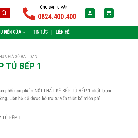
TỔNG ĐÀI TƯ VẤN
0824.400.400
Ụ KIỆN CỬA
TIN TỨC
LIÊN HỆ
HỰA GIẢ GỖ ĐÀI LOAN
P TỦ BẾP 1
 phân phối sản phẩm NỘI THẤT KỆ BẾP TỦ BẾP 1 chất lượng
rường. Liên hệ để được hỗ trợ tư vấn thiết kế miễn phí
 TỦ BẾP 1