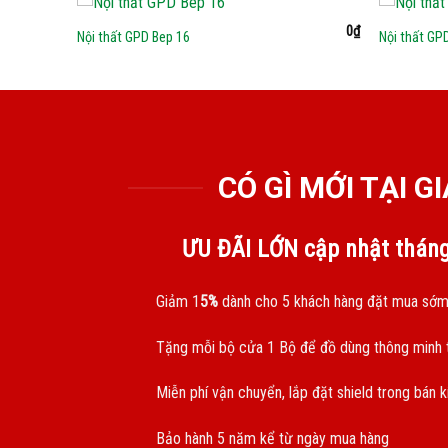
0
₫
0
₫
Nội thất GPD Bep 16
Nội thất GP
CÓ GÌ MỚI TẠI 
ƯU ĐÃI LỚN cập nhật thán
Giảm 1
5%
dành cho 5 khách hàng đặt mua sớm
Tặng mỗi bộ cửa 1 Bộ để đồ dùng thông minh t
Miễn phí vận chuyển, lắp đặt shield trong bán 
Bảo hành 5 năm kể từ ngày mua hàng