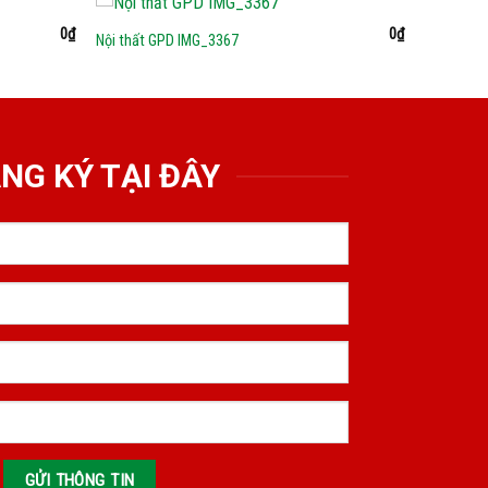
0
₫
0
₫
Nội thất GPD IMG_3367
NG KÝ TẠI ĐÂY