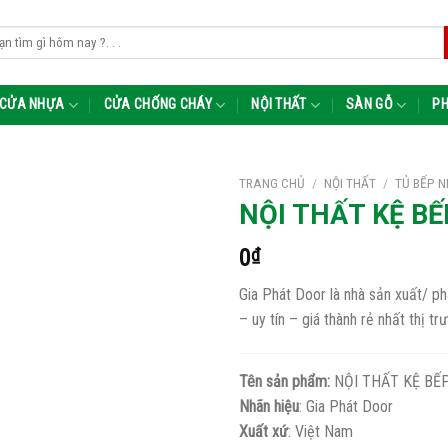
m:
CỬA NHỰA
CỬA CHỐNG CHÁY
NỘI THẤT
SÀN GỖ
PH
TRANG CHỦ
/
NỘI THẤT
/
TỦ BẾP N
NỘI THẤT KỆ BẾ
0
₫
Gia Phát Door là nhà sản xuất/
– uy tín – giá thành rẻ nhất thị t
Tên sản phẩm:
NỘI THẤT KỆ BẾP
Nhãn hiệu
: Gia Phát Door
Xuất xứ
: Việt Nam