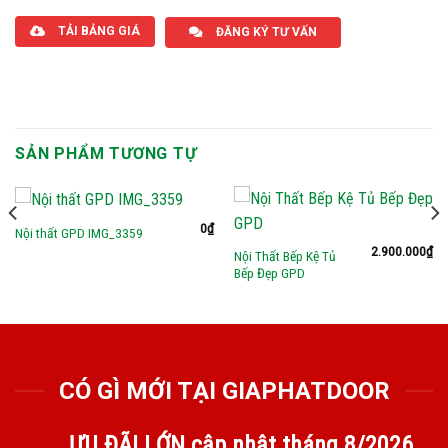
TẢI BẢNG GIÁ
ĐĂNG KÝ TƯ VẤN
SẢN PHẨM TƯƠNG TỰ
0
₫
Nội thất GPD IMG_3359
2.900.000
₫
Nội Thất Bếp Kệ Tủ
Bếp Đẹp GPD
CÓ GÌ MỚI TẠI GIAPHATDOOR
ƯU ĐÃI LỚN cập nhật tháng
8/2026