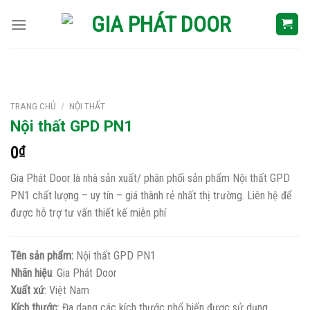
Skip
to
content
TRANG CHỦ
/
NỘI THẤT
Nội thất GPD PN1
0
₫
Gia Phát Door là nhà sản xuất/ phân phối sản phẩm Nội thất GPD
PN1 chất lượng – uy tín – giá thành rẻ nhất thị trường. Liên hệ để
được hỗ trợ tư vấn thiết kế miễn phí
Tên sản phẩm:
Nội thất GPD PN1
Nhãn hiệu
: Gia Phát Door
Xuất xứ
: Việt Nam
Kích thước
: Đa dạng các kích thước phổ biến được sử dụng