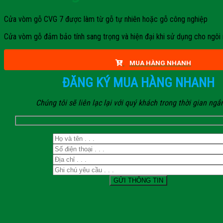
Cửa vòm gỗ CVG 7 được làm từ gỗ tự nhiên hoặc gỗ công nghiệp
Cửa vòm gỗ đảm bảo tính sang trọng và hiện đại khi sử dụng cho ngôi
MUA HÀNG NHANH
ĐĂNG KÝ MUA HÀNG NHANH
Chúng tôi sẽ liên lạc lại với quý khách trong thời gian ngắ