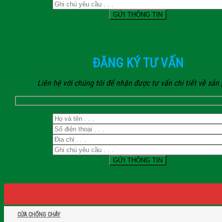
ĐĂNG KÝ TƯ VẤN
Liên hệ với chúng tôi để nhận được tư vấn chi tiết về sả
CỬA CHỐNG CHÁY