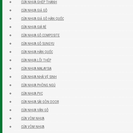
CỬA NHỰA GHÉP THANH
CỬA NHỰA GIẢ GỖ
CỬA NHỰA GIẢ GỖ HÀN QUỐC
CỬA NHỰA GIÁ RẺ
CỬA NHỰA GỖ COMPOSITE
CỬA NHỰA GỖ SUNGYU
CỬA NHỰA HÀN QUỐC
CỬA NHỰA LÕI THÉP
CỬA NHỰA MALAYSIA
CỬA NHỰA NHÀ VỆ SINH
CỬA NHỰA PHÒNG NGỦ
CỬA NHỰA PVC
CỬA NHỰA SÀI GÒN DOOR
CỬA NHỰA VÂN GỖ
CỬA VÒM NHỰA
CỬA VÒM NHỰA