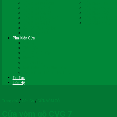
Cửa Nhựa Malaysia
Cửa Nhựa Hàn Quốc
Cửa Nhựa Giả Gỗ
Cửa Nhựa Sài Gòn 
Cửa Nhựa Vân Gỗ
Cửa Nhựa PVC
Cửa Nhựa Phòng Ngủ
Cửa Nhựa Nhà Vệ S
Cửa Nhựa Giá Rẻ
CỬA VÒM NHỰA
Sàn Gỗ Công Nghiệp
Sàn Gỗ Tự Nhiên
Phụ Kiện Cửa
Bản Lề
Chốt Cửa
Cục Hít Chặn Cửa
Khóa Cửa
Tay Đẩy Hơi
Mắt Thần – Ống Nhòm Cửa
Thanh Thoát Hiểm – Panic Bar
Tin Tức
Liên Hệ
Trang chủ
/
Cửa Gỗ
/
CỬA VÒM GỖ
Cửa vòm gỗ CVG 7