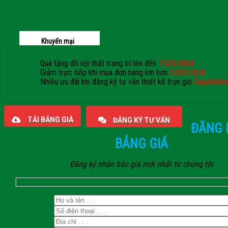
Khuyến mại
Quà tặng đồ nội thất trang trí lên đến
1.000.000đ
Giảm trực tiếp khi mua đơn hàng lớn hơn
3.000.000đ
Nhiều ưu đãi khi đăng ký tư vấn thiết kế trọn gói
Giaphatdo
TẢI BẢNG GIÁ
ĐĂNG KÝ TƯ VẤN
ĐĂNG 
BẢNG GIÁ
Đăng ký nhận báo giá mới nhất từ chúng tôi