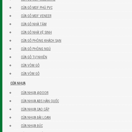
CỬA GỖ MDF PHỦ PVC
CỬA GỖ MDF VENEER
CỬA GỖ NHÀ TẮM
CỬA GỖ NHÀ VỆ SINH
CỬA GỖ PHÒNG KHÁCH SẠN
CỬA GỖ PHÒNG NGỦ
CỬA GỖ TỰ NHIÊN
CỬA VÒM GỖ
CỬA VÒM GỖ
CỬA NHỰA
CỬA NHỰA @DOOR
CỬA NHỰA ABS HÀN QUỐC
CỬA NHỰA CAO CẤP
CỬA NHỰA ĐÀI LOAN
CỬA NHỰA ĐÚC