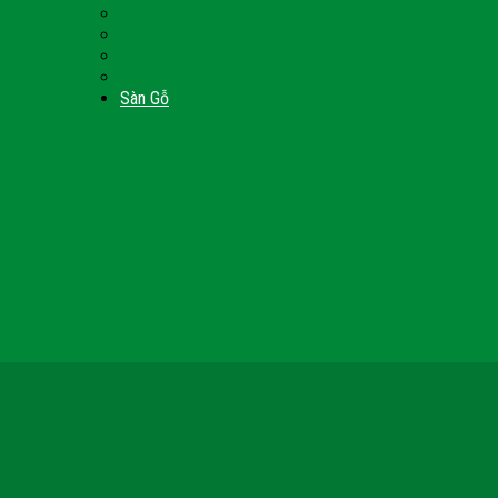
Nội Thất Giường Ngủ
Door
Cửa Kính Phòng Tắm
Ốp Tường Gỗ Công Nghiệp
inh
Vách Gỗ Công Nghiệp
Sàn Gỗ