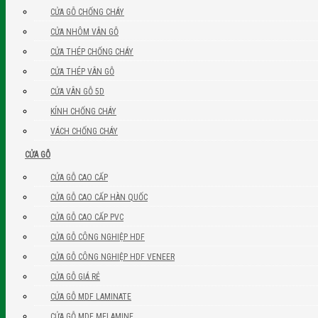
CỬA GỖ CHỐNG CHÁY
CỬA NHÔM VÂN GỖ
CỬA THÉP CHỐNG CHÁY
CỬA THÉP VÂN GỖ
CỬA VÂN GỖ 5D
KÍNH CHỐNG CHÁY
VÁCH CHỐNG CHÁY
CỬA GỖ
CỬA GỖ CAO CẤP
CỬA GỖ CAO CẤP HÀN QUỐC
CỬA GỖ CAO CẤP PVC
CỬA GỖ CÔNG NGHIỆP HDF
CỬA GỖ CÔNG NGHIỆP HDF VENEER
CỬA GỖ GIÁ RẺ
CỬA GỖ MDF LAMINATE
CỬA GỖ MDF MELAMINE