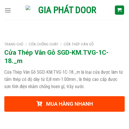
Skip
to
content
TRANG CHỦ
/
CỬA CHỐNG CHÁY
/
CỬA THÉP VÂN GỖ
Cửa Thép Vân Gỗ SGD-KM.TVG-1C-
18._m
Cửa Thép Vân Gỗ SGD-KM.TVG-1C-18._m là loại cửa được làm từ
tấm thép có độ dày từ 0,8 mm-1.00mm , là thép cao cấp được
sơn tĩnh điện nhằm chống hoen gỉ, trầy xước
MUA HÀNG NHANH