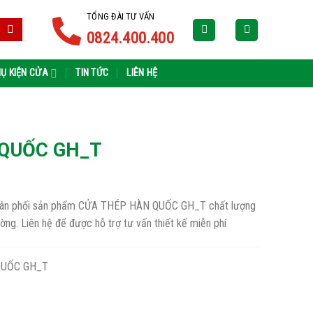
TỔNG ĐÀI TƯ VẤN
0824.400.400
Ụ KIỆN CỬA
TIN TỨC
LIÊN HỆ
 QUỐC GH_T
 phân phối sản phẩm CỬA THÉP HÀN QUỐC GH_T chất lượng
rường. Liên hệ để được hỗ trợ tư vấn thiết kế miễn phí
QUỐC GH_T