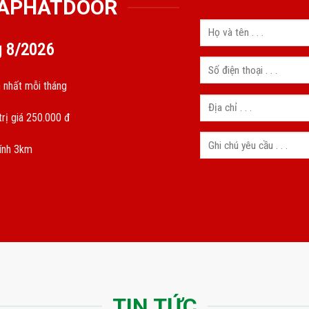
GIAPHATDOOR
g
8/2026
 nhất mỗi tháng
rị giá 250.000 đ
kính 3km
TIN TỨC