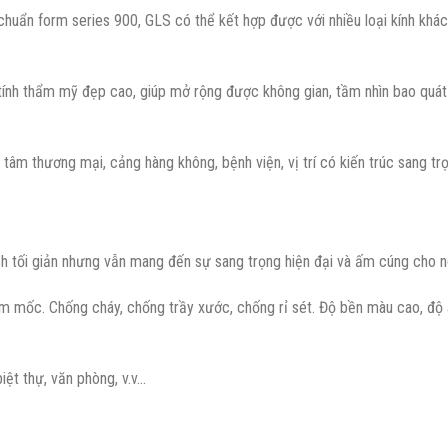
uẩn form series 900, GLS có thể kết hợp được với nhiều loại kính khác
 tính thẩm mỹ đẹp cao, giúp mở rộng được không gian, tầm nhìn bao quát
tâm thương mại, cảng hàng không, bệnh viện, vị trí có kiến trúc sang trọ
 tối giản nhưng vẫn mang đến sự sang trọng hiện đại và ấm cúng cho n
 mốc. Chống cháy, chống trầy xước, chống rỉ sét. Độ bền màu cao, độ an
iệt thự, văn phòng, v.v…