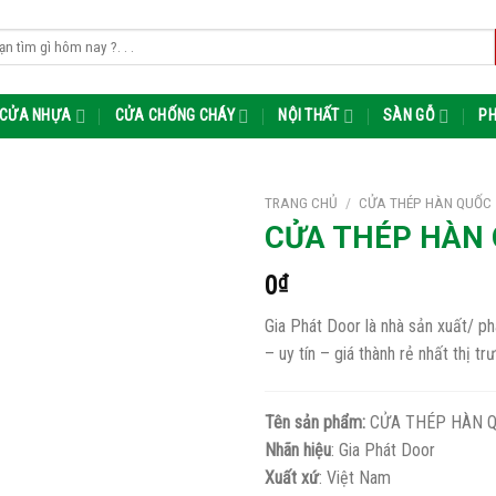
m:
CỬA NHỰA
CỬA CHỐNG CHÁY
NỘI THẤT
SÀN GỖ
PH
TRANG CHỦ
/
CỬA THÉP HÀN QUỐC
CỬA THÉP HÀN
0
₫
Gia Phát Door là nhà sản xuất/
– uy tín – giá thành rẻ nhất thị t
Tên sản phẩm:
CỬA THÉP HÀN 
Nhãn hiệu
: Gia Phát Door
Xuất xứ
: Việt Nam