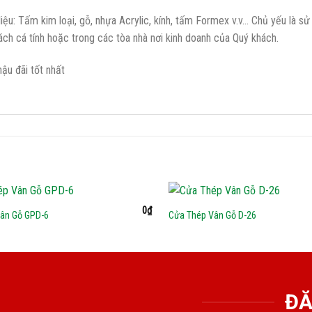
liệu: Tấm kim loại, gỗ, nhựa Acrylic, kính, tấm Formex v.v… Chủ yếu là s
 cách cá tính hoặc trong các tòa nhà nơi kinh doanh của Quý khách.
ậu đãi tốt nhất
0
₫
ân Gỗ GPD-6
Cửa Thép Vân Gỗ D-26
ĐĂ