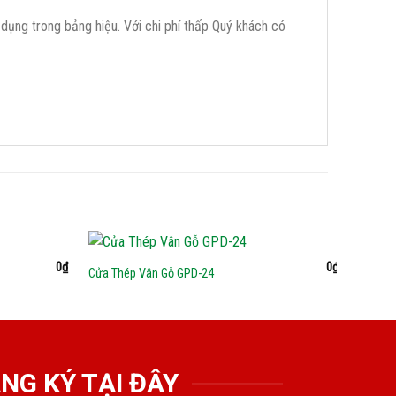
ử dụng trong bảng hiệu. Với chi phí thấp Quý khách có
0
₫
0
₫
Cửa Thép Vân Gỗ GPD-24
Cửa Th
NG KÝ TẠI ĐÂY