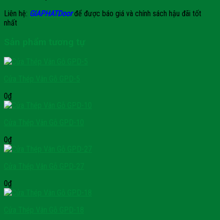
Liên hệ:
GIAPHATDoor
để được báo giá và chính sách hậu đãi tốt
nhất
Sản phẩm tương tự
Cửa Thép Vân Gỗ GPD-5
0
₫
Cửa Thép Vân Gỗ GPD-10
0
₫
Cửa Thép Vân Gỗ GPD-27
0
₫
Cửa Thép Vân Gỗ GPD-18