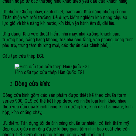
chuẩn hoặc từ các thương hiệu khác theo yêu cầu của khách hàng
Ưu điểm: Chống cháy, cách nhiệt, cách âm. Khả năng chống rỉ cao.
Thân thiện với môi trường. Đã được kiểm nghiệm khả năng chịu áp
lực gió và khả năng kín nước, kín khí, vận hành êm ái, dài lâu.
Ứng dụng: Khu vực thoát hiểm, nhà máy, nhà xưởng, khách sạn,
trường học, cảng hàng không, tòa nhà cao tầng, văn phòng, công trình
phụ trợ, trung tâm thương mại, các dự án của chính phủ,…
Cấu tạo cửa thép EGI:
Hình cấu tạo cửa thép Hàn Quốc EGI
Dòng cửa kính:
Dòng cửa kính gồm các sản phẩm được thiết kế theo chuẩn form
series 900, GLS có thể kết hợp được với nhiều loại kính khác nhau
theo yêu cầu của khách hàng: kính cường lực, kính dán Laminate, kính
hộp, kính chống cháy,…
Ưu điểm: Tận dụng tối đa ánh sáng chuẩn tự nhiên, có tính thẩm mỹ
đẹp cao, giúp mở rộng được không gian, tầm nhìn bao quát cho căn
phòng, tiết kiệm điện năng, không cong vênh, mối mọt.