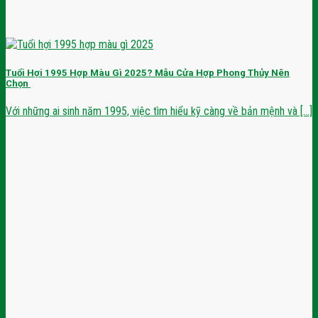
Tuổi Hợi 1995 Hợp Màu Gì 2025? Mẫu Cửa Hợp Phong Thủy Nên
Chọn
Với những ai sinh năm 1995, việc tìm hiểu kỹ càng về bản mệnh và [...]