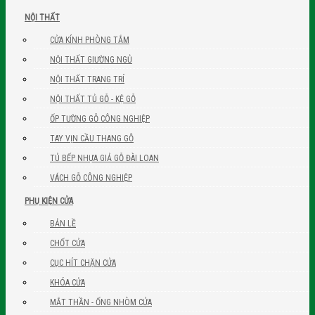
NỘI THẤT
CỬA KÍNH PHÒNG TẮM
NỘI THẤT GIƯỜNG NGỦ
NỘI THẤT TRANG TRÍ
NỘI THẤT TỦ GỖ - KỆ GỖ
ỐP TƯỜNG GỖ CÔNG NGHIỆP
TAY VỊN CẦU THANG GỖ
TỦ BẾP NHỰA GIẢ GỖ ĐÀI LOAN
VÁCH GỖ CÔNG NGHIỆP
PHỤ KIỆN CỬA
BẢN LỀ
CHỐT CỬA
CỤC HÍT CHẶN CỬA
KHÓA CỬA
MẮT THẦN - ỐNG NHÒM CỬA