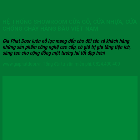
HỆ THỐNG SHOWROOM CỬA GỖ, CỬA NHỰA, CỬA
CHỐNG CHÁY HÀNG ĐẦU VIỆT NAM
Gia Phat Door luôn nỗ lực mang đến cho đối tác và khách hàng
những sản phẩm công nghệ cao cấp, có giá trị gia tăng tiện ích,
sáng tạo cho cộng đồng một tương lai tốt đẹp hơn!
www.giaphatdoor.vn
Tổng đài tư vấn miễn phí: 0824.400.400