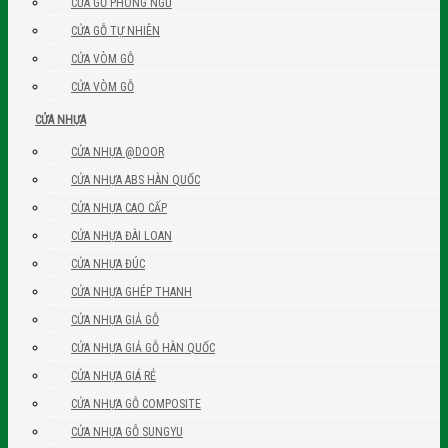
CỬA GỖ PHÒNG NGỦ
CỬA GỖ TỰ NHIÊN
CỬA VÒM GỖ
CỬA VÒM GỖ
CỬA NHỰA
CỬA NHỰA @DOOR
CỬA NHỰA ABS HÀN QUỐC
CỬA NHỰA CAO CẤP
CỬA NHỰA ĐÀI LOAN
CỬA NHỰA ĐÚC
CỬA NHỰA GHÉP THANH
CỬA NHỰA GIẢ GỖ
CỬA NHỰA GIẢ GỖ HÀN QUỐC
CỬA NHỰA GIÁ RẺ
CỬA NHỰA GỖ COMPOSITE
CỬA NHỰA GỖ SUNGYU