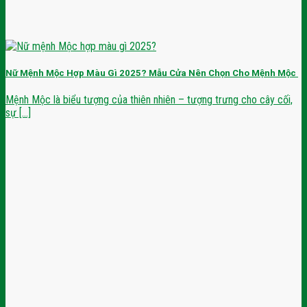
Nữ Mệnh Mộc Hợp Màu Gì 2025? Mẫu Cửa Nên Chọn Cho Mệnh Mộc
Mệnh Mộc là biểu tượng của thiên nhiên – tượng trưng cho cây cối,
sự [...]