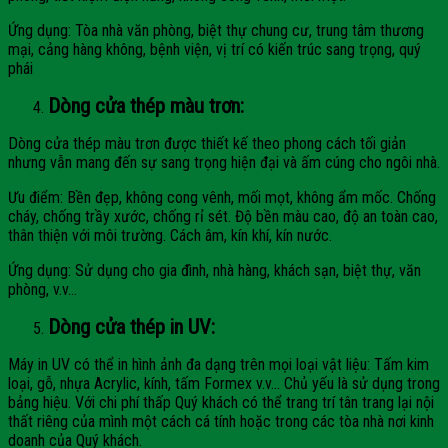
Ứng dụng: Tòa nhà văn phòng, biệt thự chung cư, trung tâm thương
mại, cảng hàng không, bệnh viện, vị trí có kiến trúc sang trọng, quý
phái
Dòng cửa thép màu trơn:
Dòng cửa thép màu trơn được thiết kế theo phong cách tối giản
nhưng vẫn mang đến sự sang trọng hiện đại và ấm cúng cho ngôi nhà.
Ưu điểm: Bền đẹp, không cong vênh, mối mọt, không ẩm mốc. Chống
cháy, chống trầy xước, chống rỉ sét. Độ bền màu cao, độ an toàn cao,
thân thiện với môi trường. Cách âm, kín khí, kín nước.
Ứng dụng: Sử dụng cho gia đình, nhà hàng, khách sạn, biệt thự, văn
phòng, v.v…
Dòng cửa thép in UV:
Máy in UV có thể in hình ảnh đa dạng trên mọi loại vật liệu: Tấm kim
loại, gỗ, nhựa Acrylic, kính, tấm Formex v.v… Chủ yếu là sử dụng trong
bảng hiệu. Với chi phí thấp Quý khách có thể trang trí tân trang lại nội
thất riêng của mình một cách cá tính hoặc trong các tòa nhà nơi kinh
doanh của Quý khách.