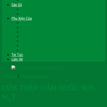
Vách Gỗ Công Nghiệp
Sàn Gỗ
Sàn Gỗ Công Nghiệp
Sàn Gỗ Tự Nhiên
Phụ Kiện Cửa
Bản Lề
Chốt Cửa
Cục Hít Chặn Cửa
Khóa Cửa
Tay Đẩy Hơi
Mắt Thần – Ống Nhòm Cửa
Thanh Thoát Hiểm – Panic Bar
Tin Tức
Liên Hệ
Trang chủ
/
Cửa thép Hàn Quốc
CỬA THÉP HÀN QUỐC 903-
H_T