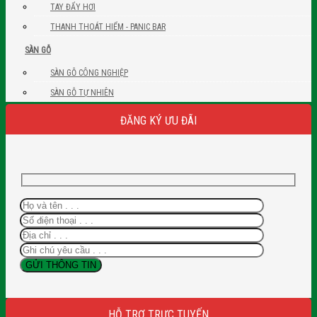
TAY ĐẨY HƠI
THANH THOÁT HIỂM - PANIC BAR
SÀN GỖ
SÀN GỖ CÔNG NGHIỆP
SÀN GỖ TỰ NHIÊN
ĐĂNG KÝ ƯU ĐÃI
HỖ TRỢ TRỰC TUYẾN