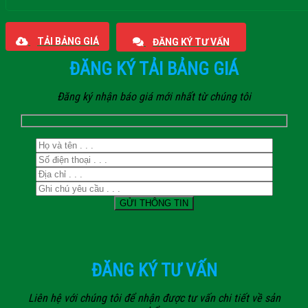
Giaphatdoor
TẢI BẢNG GIÁ
ĐĂNG KÝ TƯ VẤN
ĐĂNG KÝ TẢI BẢNG GIÁ
Đăng ký nhận báo giá mới nhất từ chúng tôi
ĐĂNG KÝ TƯ VẤN
Liên hệ với chúng tôi để nhận được tư vấn chi tiết về sản