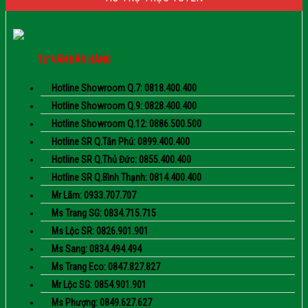
TƯ VẤN BÁN HÀNG
Hotline Showroom Q.7: 0818.400.400
Hotline Showroom Q.9: 0828.400.400
Hotline Showroom Q.12: 0886.500.500
Hotline SR Q.Tân Phú: 0899.400.400
Hotline SR Q.Thủ Đức: 0855.400.400
Hotline SR Q.Bình Thạnh: 0814.400.400
Mr Lãm: 0933.707.707
Ms Trang SG: 0834.715.715
Ms Lộc SR: 0826.901.901
Ms Sang: 0834.494.494
Ms Trang Eco: 0847.827.827
Mr Lộc SG: 0854.901.901
Ms Phượng: 0849.627.627