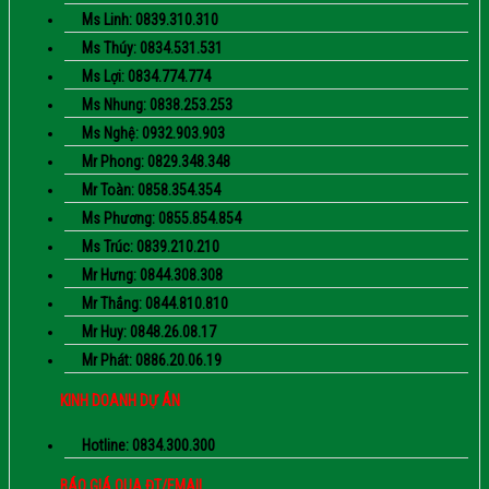
Ms Linh: 0839.310.310
Ms Thúy: 0834.531.531
Ms Lợi: 0834.774.774
Ms Nhung: 0838.253.253
Ms Nghệ: 0932.903.903
Mr Phong: 0829.348.348
Mr Toàn: 0858.354.354
Ms Phương: 0855.854.854
Ms Trúc: 0839.210.210
Mr Hưng: 0844.308.308
Mr Thắng: 0844.810.810
Mr Huy: 0848.26.08.17
Mr Phát: 0886.20.06.19
KINH DOANH DỰ ÁN
Hotline: 0834.300.300
BÁO GIÁ QUA ĐT/EMAIL