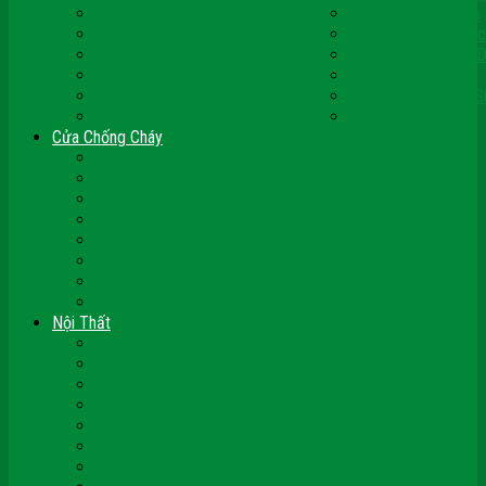
Cửa Nhựa Ghép Thanh
Cửa Nhựa Lõi Thép
Cửa Nhựa Malaysia
Cửa Nhựa Hàn Quốc
Cửa Nhựa Giả Gỗ
Cửa Nhựa Sài Gòn 
Cửa Nhựa Vân Gỗ
Cửa Nhựa PVC
Cửa Nhựa Phòng Ngủ
Cửa Nhựa Nhà Vệ S
Cửa Nhựa Giá Rẻ
CỬA VÒM NHỰA
Cửa Chống Cháy
Cửa Gỗ Chống Cháy
Cửa Thép Chống Cháy
Cửa Thép Vân Gỗ
Kính Chống Cháy
Vách Chống Cháy
Cửa thép Hàn Quốc
Cửa Nhôm Vân Gỗ
Cửa Vân Gỗ 5D
Nội Thất
Tủ Bếp Nhựa Giả Gỗ Đài Loan
Tay Vịn Cầu Thang Gỗ
Nội Thất Tủ Gỗ – Kệ Gỗ
Nội Thất Trang Trí
Nội Thất Giường Ngủ
Cửa Kính Phòng Tắm
Ốp Tường Gỗ Công Nghiệp