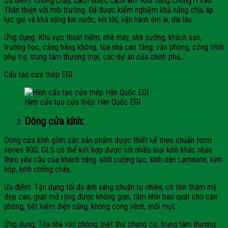
Ưu điểm: Chống cháy, cách nhiệt, cách âm. Khả năng chống rỉ cao.
Thân thiện với môi trường. Đã được kiểm nghiệm khả năng chịu áp
lực gió và khả năng kín nước, kín khí, vận hành êm ái, dài lâu.
Ứng dụng: Khu vực thoát hiểm, nhà máy, nhà xưởng, khách sạn,
trường học, cảng hàng không, tòa nhà cao tầng, văn phòng, công trình
phụ trợ, trung tâm thương mại, các dự án của chính phủ,…
Cấu tạo cửa thép EGI:
Hình cấu tạo cửa thép Hàn Quốc EGI
Dòng cửa kính:
Dòng cửa kính gồm các sản phẩm được thiết kế theo chuẩn form
series 900, GLS có thể kết hợp được với nhiều loại kính khác nhau
theo yêu cầu của khách hàng: kính cường lực, kính dán Laminate, kính
hộp, kính chống cháy,…
Ưu điểm: Tận dụng tối đa ánh sáng chuẩn tự nhiên, có tính thẩm mỹ
đẹp cao, giúp mở rộng được không gian, tầm nhìn bao quát cho căn
phòng, tiết kiệm điện năng, không cong vênh, mối mọt.
Ứng dụng: Tòa nhà văn phòng, biệt thự chung cư, trung tâm thương