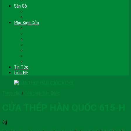
Vách Gỗ Công Nghiệp
Sàn Gỗ
Sàn Gỗ Công Nghiệp
Sàn Gỗ Tự Nhiên
Phụ Kiện Cửa
Bản Lề
Chốt Cửa
Cục Hít Chặn Cửa
Khóa Cửa
Tay Đẩy Hơi
Mắt Thần – Ống Nhòm Cửa
Thanh Thoát Hiểm – Panic Bar
Tin Tức
Liên Hệ
Trang chủ
/
Cửa thép Hàn Quốc
CỬA THÉP HÀN QUỐC 615-H
0
₫