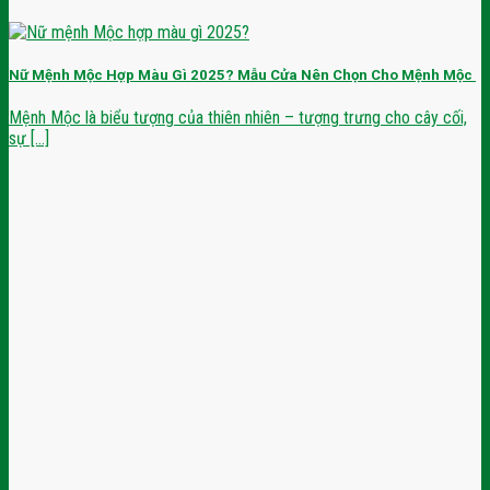
Nữ Mệnh Mộc Hợp Màu Gì 2025? Mẫu Cửa Nên Chọn Cho Mệnh Mộc
Mệnh Mộc là biểu tượng của thiên nhiên – tượng trưng cho cây cối,
sự [...]