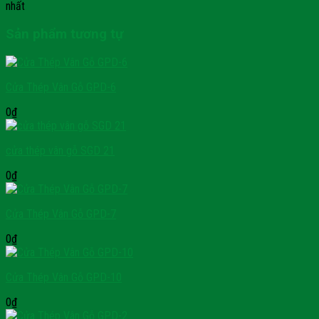
nhất
Sản phẩm tương tự
Cửa Thép Vân Gỗ GPD-6
0
₫
cửa thép vân gỗ SGD 21
0
₫
Cửa Thép Vân Gỗ GPD-7
0
₫
Cửa Thép Vân Gỗ GPD-10
0
₫