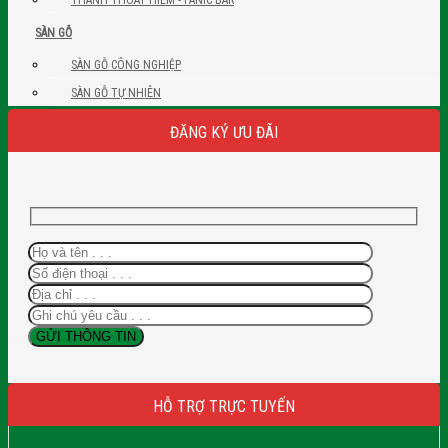
SÀN GỖ
SÀN GỖ CÔNG NGHIỆP
SÀN GỖ TỰ NHIÊN
ĐĂNG KÝ ƯU ĐÃI
HỖ TRỢ TRỰC TUYẾN