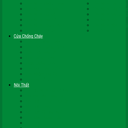
Cửa Nhựa Ghép Thanh
Cửa Nhựa Lõi Thép
Cửa Nhựa Malaysia
Cửa Nhựa Hàn Quốc
Cửa Nhựa Giả Gỗ
Cửa Nhựa Sài Gòn 
Cửa Nhựa Vân Gỗ
Cửa Nhựa PVC
Cửa Nhựa Phòng Ngủ
Cửa Nhựa Nhà Vệ S
Cửa Nhựa Giá Rẻ
CỬA VÒM NHỰA
Cửa Chống Cháy
Cửa Gỗ Chống Cháy
Cửa Thép Chống Cháy
Cửa Thép Vân Gỗ
Kính Chống Cháy
Vách Chống Cháy
Cửa thép Hàn Quốc
Cửa Nhôm Vân Gỗ
Cửa Vân Gỗ 5D
Nội Thất
Tủ Bếp Nhựa Giả Gỗ Đài Loan
Tay Vịn Cầu Thang Gỗ
Nội Thất Tủ Gỗ – Kệ Gỗ
Nội Thất Trang Trí
Nội Thất Giường Ngủ
Cửa Kính Phòng Tắm
Ốp Tường Gỗ Công Nghiệp