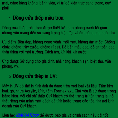
mại, cảng hàng không, bệnh viện, vị trí có kiến trúc sang trọng, quý
phái
Dòng cửa thép màu trơn:
Dòng cửa thép màu trơn được thiết kế theo phong cách tối giản
nhưng vẫn mang đến sự sang trọng hiện đại và ấm cúng cho ngôi nhà.
Ưu điểm: Bền đẹp, không cong vênh, mối mọt, không ẩm mốc. Chống
cháy, chống trầy xước, chống rỉ sét. Độ bền màu cao, độ an toàn cao,
thân thiện với môi trường. Cách âm, kín khí, kín nước.
Ứng dụng: Sử dụng cho gia đình, nhà hàng, khách sạn, biệt thự, văn
phòng, v.v…
Dòng cửa thép in UV:
Máy in UV có thể in hình ảnh đa dạng trên mọi loại vật liệu: Tấm kim
loại, gỗ, nhựa Acrylic, kính, tấm Formex v.v… Chủ yếu là sử dụng trong
bảng hiệu. Với chi phí thấp Quý khách có thể trang trí tân trang lại nội
thất riêng của mình một cách cá tính hoặc trong các tòa nhà nơi kinh
doanh của Quý khách.
Liên hệ:
GIAPHATDoor
để được báo giá và chính sách hậu đãi tốt