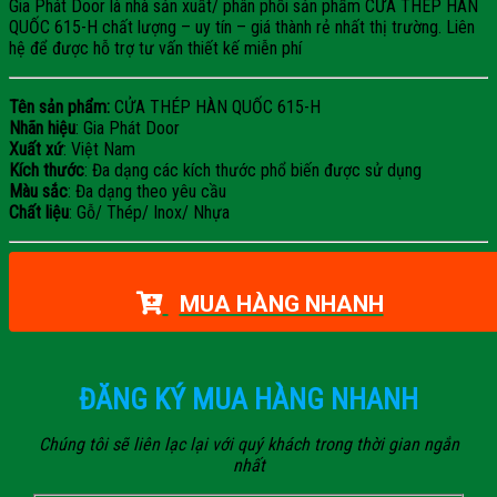
Gia Phát Door là nhà sản xuất/ phân phối sản phẩm CỬA THÉP HÀN
QUỐC 615-H chất lượng – uy tín – giá thành rẻ nhất thị trường. Liên
hệ để được hỗ trợ tư vấn thiết kế miễn phí
Tên sản phẩm:
CỬA THÉP HÀN QUỐC 615-H
Nhãn hiệu
: Gia Phát Door
Xuất xứ
: Việt Nam
Kích thước
: Đa dạng các kích thước phổ biến được sử dụng
Màu sắc
: Đa dạng theo yêu cầu
Chất liệu
: Gỗ/ Thép/ Inox/ Nhựa
MUA HÀNG NHANH
ĐĂNG KÝ MUA HÀNG NHANH
Chúng tôi sẽ liên lạc lại với quý khách trong thời gian ngắn
nhất