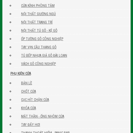
CỬA KÍNH PHÒNG TẮM
NỘI THẤT GIƯỜNG NGỦ
NỘI THẤT TRANG TRÍ
NỘI THẤT TỦ GỖ - KỆ GỖ
ỐP TƯỜNG GỖ CÔNG NGHIỆP
TAY VỊN CẦU THANG GỖ
TỦ BẾP NHỰA GIẢ GỖ ĐÀI LOAN
VÁCH GỖ CÔNG NGHIỆP
PHỤ KIỆN CỬA
BẢN LỀ
CHỐT CỬA
CỤC HÍT CHẶN CỬA
KHÓA CỬA
MẮT THẦN - ỐNG NHÒM CỬA
TAY ĐẨY HƠI
THANH THOÁT HIỂM - PANIC BAR