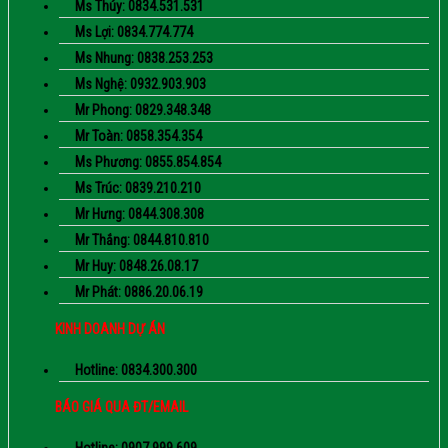
Ms Thúy: 0834.531.531
Ms Lợi: 0834.774.774
Ms Nhung: 0838.253.253
Ms Nghệ: 0932.903.903
Mr Phong: 0829.348.348
Mr Toàn: 0858.354.354
Ms Phương: 0855.854.854
Ms Trúc: 0839.210.210
Mr Hưng: 0844.308.308
Mr Thắng: 0844.810.810
Mr Huy: 0848.26.08.17
Mr Phát: 0886.20.06.19
KINH DOANH DỰ ÁN
Hotline: 0834.300.300
BÁO GIÁ QUA ĐT/EMAIL