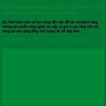
HỆ THỐNG SHOWROOM CỬA GỖ, CỬA NHỰA, CỬA
CHỐNG CHÁY HÀNG ĐẦU VIỆT NAM
Gia Phat Door luôn nỗ lực mang đến cho đối tác và khách hàng
những sản phẩm công nghệ cao cấp, có giá trị gia tăng tiện ích,
sáng tạo cho cộng đồng một tương lai tốt đẹp hơn!
www.giaphatdoor.vn
Tổng đài tư vấn miễn phí: 0824.400.400