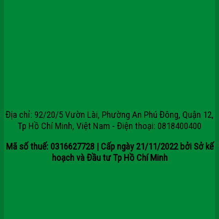
CÔNG TY CỔ PHẦN TẬP ĐOÀN
SAIGONDOOR
Địa chỉ: 92/20/5 Vườn Lài, Phường An Phú Đông, Quận 12,
Tp Hồ Chí Minh, Việt Nam - Điện thoại: 0818400400
Mã số thuế: 0316627728 | Cấp ngày 21/11/2022 bởi Sở kế
hoạch và Đầu tư Tp Hồ Chí Minh
Chính sách kiểm hàng
Chính sách đổi
Chính sách bảo hành sản phẩm