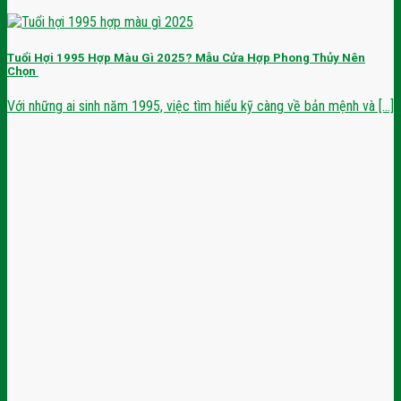
Tuổi Hợi 1995 Hợp Màu Gì 2025? Mẫu Cửa Hợp Phong Thủy Nên
Chọn
Với những ai sinh năm 1995, việc tìm hiểu kỹ càng về bản mệnh và [...]